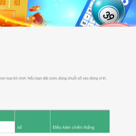
họn loại trò chơi. Nếu bạn đặt cược đúng chuỗi số vào đúng vị trí,
Phạm vi
số
Điều kiện chiến thắng