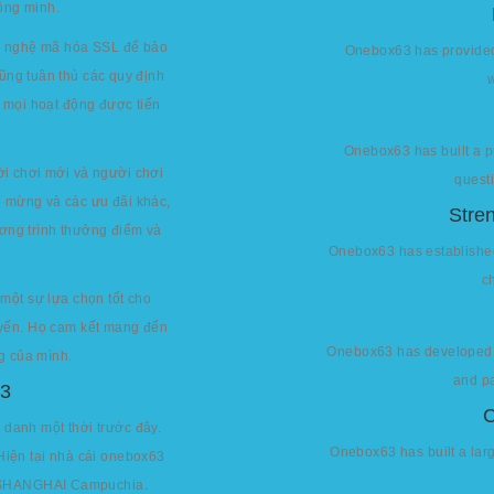
ông minh.
g nghệ mã hóa SSL để bảo
Onebox63 has provided 
cũng tuân thủ các quy định
w
g mọi hoạt động được tiến
Onebox63 has built a pr
i chơi mới và người chơi
quest
o mừng và các ưu đãi khác,
Stre
ương trình thưởng điểm và
Onebox63 has established
c
 một sự lựa chọn tốt cho
uyến. Họ cam kết mang đến
Onebox63 has developed a
ng của mình.
and pa
63
C
danh một thời trước đây.
Onebox63 has built a lar
 Hiện tại nhà cái onebox63
khu SHANGHAI Campuchia.