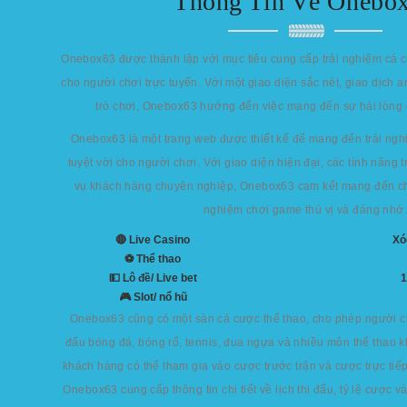
Thông Tin Về Onebo
Onebox63 được thành lập với mục tiêu cung cấp trải nghiệm cá 
cho người chơi trực tuyến. Với một giao diện sắc nét, giao dịch 
trò chơi, Onebox63 hướng đến việc mang đến sự hài lòng
Onebox63 là một trang web được thiết kế để mang đến trải ngh
tuyệt vời cho người chơi. Với giao diện hiện đại, các tính năng 
vụ khách hàng chuyên nghiệp, Onebox63 cam kết mang đến ch
nghiệm chơi game thú vị và đáng nhớ
🔴 Live Casino
Xó
⚽ Thể thao
💵 Lô đề/ Live bet
1
🎮 Slot/ nổ hũ
Onebox63 cũng có một sàn cá cược thể thao, cho phép người ch
đấu bóng đá, bóng rổ, tennis, đua ngựa và nhiều môn thể thao kh
khách hàng có thể tham gia vào cược trước trận và cược trực tiếp 
Onebox63 cung cấp thông tin chi tiết về lịch thi đấu, tỷ lệ cược v