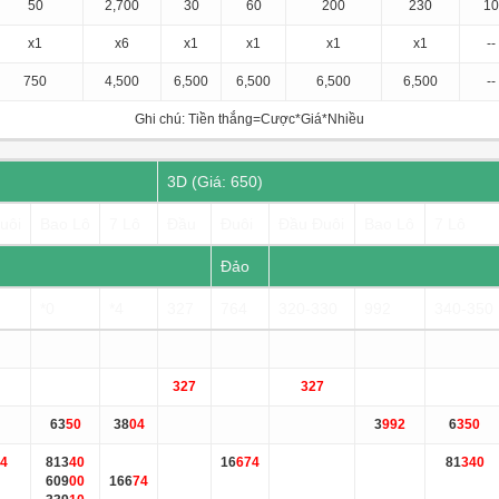
50
2,700
30
60
200
230
10
x1
x6
x1
x1
x1
x1
--
750
4,500
6,500
6,500
6,500
6,500
--
Ghi chú: Tiền thắng=Cược*Giá*Nhiều
3D (Giá: 650)
uôi
Bao Lô
7 Lô
Đầu
Đuôi
Đầu Đuôi
Bao Lô
7 Lô
Đảo
*0
*4
327
764
320-330
992
340-350
327
327
63
50
38
04
3
992
6
350
4
813
40
16
674
81
340
609
00
166
74