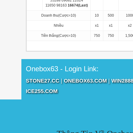
55288 09682 22024
11650 98163
16674(Last)
Doanh thu(Cược=10)
10
500
100
Nhiều
x1
x1
x2
Tiền thắng(Cược=10)
750
750
1,50
Onebox63 - Login Link:
STONE27.CC
|
ONEBOX63.COM
|
WIN288
ICE255.COM