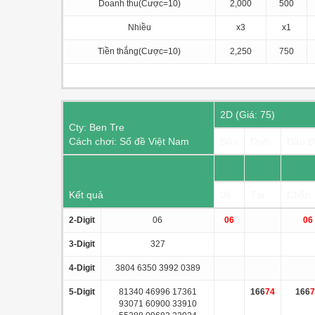
Doanh thu(Cược=10)
2,000
500
Nhiều
x3
x1
Tiền thắng(Cược=10)
2,250
750
2D (Giá: 75)
Cty: Ben Tre
Cách chơi: Số đề Việt Nam
Đầu
Đuôi
Đầu Đ
Kết quả
06
Tài
Chẵn
2-Digit
06
06
06
3-Digit
327
4-Digit
3804 6350 3992 0389
5-Digit
81340 46996 17361
166
74
166
7
93071 60900 33910