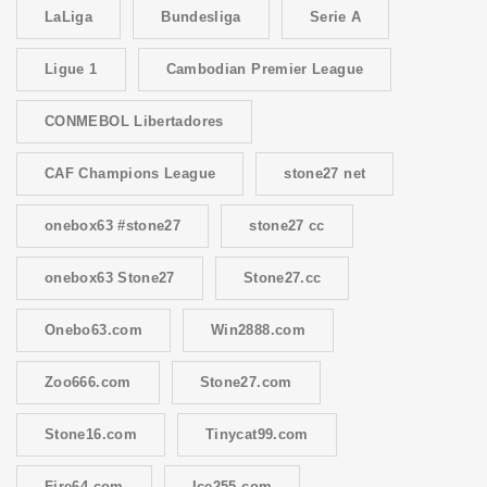
LaLiga
Bundesliga
Serie A
Ligue 1
Cambodian Premier League
CONMEBOL Libertadores
CAF Champions League
stone27 net
onebox63 #stone27
stone27 cc
onebox63 Stone27
Stone27.cc
Onebo63.com
Win2888.com
Zoo666.com
Stone27.com
Stone16.com
Tinycat99.com
Fire64.com
Ice255.com