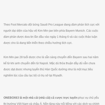
Theo Foot Mercato đội bóng Saudi Pro League đang đàm phán tích cực với
người đại diện của hậu vệ Kim Min-jae bên phía Bayern Munich. Các cuộc
đàm phán được đưa tin lần đầu vào ngày 1 tháng 6 và các cuộc thảo luận
được cho là đang tiến triển theo chiều hướng tích cực.
Kim Min-jae 28 tuổi được cho là sẵn sàng chuyển đến Bayern sau hai năm
kể từ khi anh chuyển đến từ Napoli. Mặc dù thỏa thuận đầy đủ vẫn chưa
được đạt được nhưng tuyển thủ Hàn Quốc dường như là một mục tiêu
nghiêm túc của câu lạc bộ có trụ sở tại Riyadh.
ONEBOX63 là một nhà cái (nhà cái) cá cược trực tuyến
phục vụ chủ yếu
thị trường Việt Nam và châu Á. Nền tảng này nổi tiếng với các dịch vụ chính