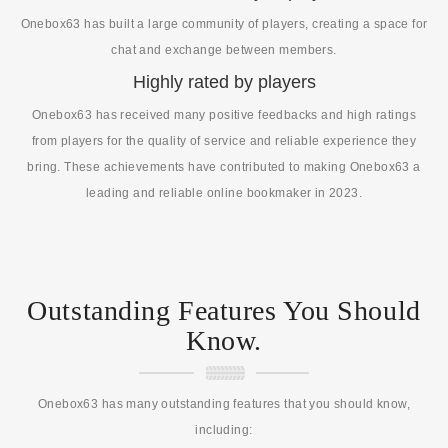
Onebox63 has built a large community of players, creating a space for
chat and exchange between members.
Highly rated by players
Onebox63 has received many positive feedbacks and high ratings
from players for the quality of service and reliable experience they
bring. These achievements have contributed to making Onebox63 a
leading and reliable online bookmaker in 2023.
Outstanding Features You Should
Know.
Onebox63 has many outstanding features that you should know,
including: