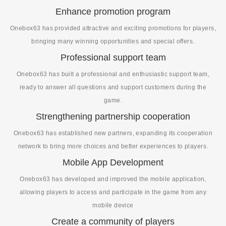
Enhance promotion program
Onebox63 has provided attractive and exciting promotions for players,
bringing many winning opportunities and special offers.
Professional support team
Onebox63 has built a professional and enthusiastic support team,
ready to answer all questions and support customers during the
game.
Strengthening partnership cooperation
Onebox63 has established new partners, expanding its cooperation
network to bring more choices and better experiences to players.
Mobile App Development
Onebox63 has developed and improved the mobile application,
allowing players to access and participate in the game from any
mobile device
Create a community of players