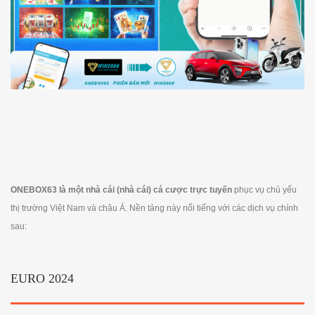
ONEBOX63 là một nhà cái (nhà cái) cá cược trực tuyến
phục vụ chủ yếu
thị trường Việt Nam và châu Á. Nền tảng này nổi tiếng với các dịch vụ chính
sau:
EURO 2024