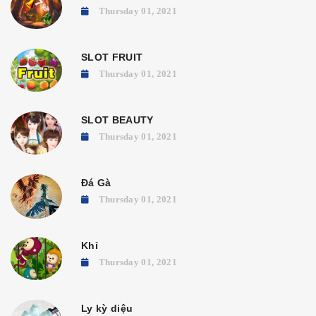
Thursday 01, 2021
SLOT FRUIT
Thursday 01, 2021
SLOT BEAUTY
Thursday 01, 2021
Đá Gà
Thursday 01, 2021
Khỉ
Thursday 01, 2021
Ly kỳ diệu