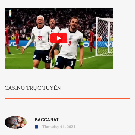
CASINO TRỰC TUYẾN
BACCARAT
Thursday 01, 2021