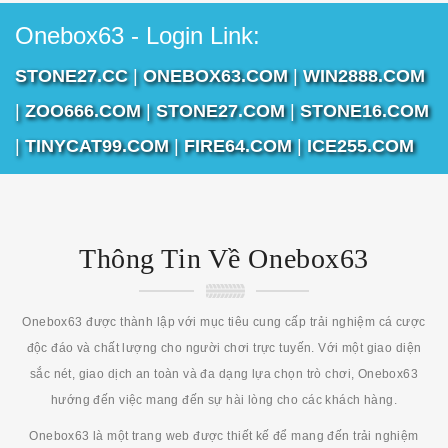
Onebox63 - Login Link:
STONE27.CC
|
ONEBOX63.COM
|
WIN2888.COM
|
ZOO666.COM
|
STONE27.COM
|
STONE16.COM
|
TINYCAT99.COM
|
FIRE64.COM
|
ICE255.COM
Thông Tin Về Onebox63
Onebox63 được thành lập với mục tiêu cung cấp trải nghiệm cá cược
độc đáo và chất lượng cho người chơi trực tuyến. Với một giao diện
sắc nét, giao dịch an toàn và đa dạng lựa chọn trò chơi, Onebox63
hướng đến việc mang đến sự hài lòng cho các khách hàng.
Onebox63 là một trang web được thiết kế để mang đến trải nghiệm