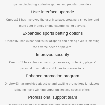
games, including exclusive games and popular providers
User interface upgrade
Onebox63 has improved the user interface, creating a smoother and
more user-friendly online experience for players.
Expanded sports betting options
Onebox63 has expanded its list of sports and betting events, meeting
the diverse needs of players.
Improved security
Onebox63 has enhanced security measures, protecting players'
personal information and financial transactions.
Enhance promotion program
Onebox63 has provided attractive and exciting promotions for players,
bringing many winning opportunities and special offers.
Professional support team