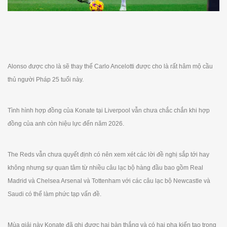
Alonso được cho là sẽ thay thế Carlo Ancelotti được cho là rất hâm mộ cầu
thủ người Pháp 25 tuổi này.
Tình hình hợp đồng của Konate tại Liverpool vẫn chưa chắc chắn khi hợp
đồng của anh còn hiệu lực đến năm 2026.
The Reds vẫn chưa quyết định có nên xem xét các lời đề nghị sắp tới hay
không nhưng sự quan tâm từ nhiều câu lạc bộ hàng đầu bao gồm Real
Madrid và Chelsea Arsenal và Tottenham với các câu lạc bộ Newcastle và
Saudi có thể làm phức tạp vấn đề.
Mùa giải này Konate đã ghi được hai bàn thắng và có hai pha kiến ​​tạo trong