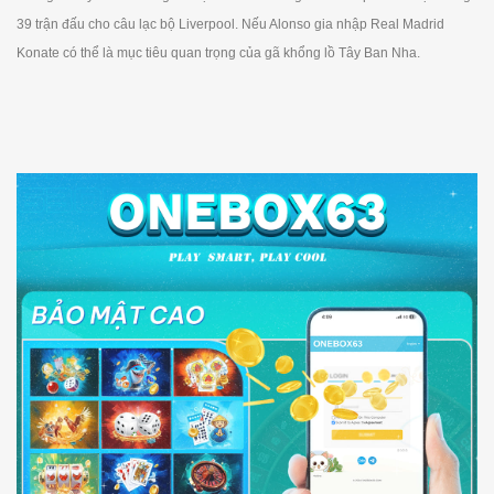
39 trận đấu cho câu lạc bộ Liverpool. Nếu Alonso gia nhập Real Madrid
Konate có thể là mục tiêu quan trọng của gã khổng lồ Tây Ban Nha.