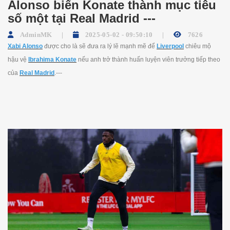
Alonso biến Konate thành mục tiêu
số một tại Real Madrid ---
AdminMK
2025-05-02 - 09:50:10
7626
Xabi Alonso
được cho là sẽ đưa ra lý lẽ mạnh mẽ để
Liverpool
chiêu mộ
hậu vệ
Ibrahima Konate
nếu anh trở thành huấn luyện viên trưởng tiếp theo
của
Real Madrid
.---