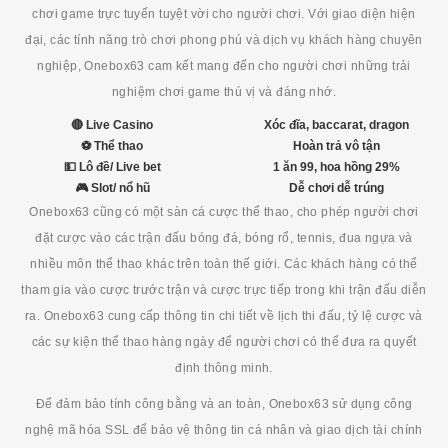
chơi game trực tuyến tuyệt vời cho người chơi. Với giao diện hiện
đại, các tính năng trò chơi phong phú và dịch vụ khách hàng chuyên
nghiệp, Onebox63 cam kết mang đến cho người chơi những trải
nghiệm chơi game thú vị và đáng nhớ.
🔴 Live Casino
Xóc đĩa, baccarat, dragon
⚽ Thể thao
Hoàn trả vô tận
💵 Lô đề/ Live bet
1 ăn 99, hoa hồng 29%
🎮 Slot/ nổ hũ
Dễ chơi dễ trúng
Onebox63 cũng có một sàn cá cược thể thao, cho phép người chơi
đặt cược vào các trận đấu bóng đá, bóng rổ, tennis, đua ngựa và
nhiều môn thể thao khác trên toàn thế giới. Các khách hàng có thể
tham gia vào cược trước trận và cược trực tiếp trong khi trận đấu diễn
ra. Onebox63 cung cấp thông tin chi tiết về lịch thi đấu, tỷ lệ cược và
các sự kiện thể thao hàng ngày để người chơi có thể đưa ra quyết
định thông minh.
Để đảm bảo tính công bằng và an toàn, Onebox63 sử dụng công
nghệ mã hóa SSL để bảo vệ thông tin cá nhân và giao dịch tài chính