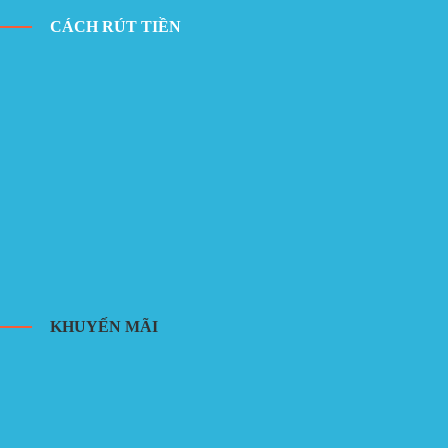
CÁCH RÚT TIỀN
KHUYẾN MÃI