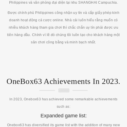
Philippines và văn phòng đại diện tại khu SHANGHAI Campuchia.
Được chính phủ Philippines công nhận uy tín và cấp giấy phép kinh
doanh hoạt động cá cược online. Nhà cái luôn hiểu rằng muốn có
nhiều khách hàng tham gia chơi thì chắc chắn uy tín phải được ưu
tiên hàng đầu. Chính vì lẽ đó chúng tôi luôn tạo cho khách hàng một
sân chơi công bằng và minh bạch nhất.
OneBox63 Achievements In 2023.
In 2023, Onebox63 has achieved some remarkable achievements
such as:
Expanded game list:
Onebox63 has diversified its game list with the addition of many new