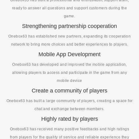
Onebox63 has built a professional and enthusiastic support team,
ready to answer all questions and support customers during the
game.
Strengthening partnership cooperation
Onebox63 has established new partners, expanding its cooperation
network to bring more choices and better experiences to players.
Mobile App Development
Onebox63 has developed and improved the mobile application,
allowing players to access and participate in the game from any
mobile device
Create a community of players
Onebox63 has built a large community of players, creating a space for
chat and exchange between members.
Highly rated by players
Onebox63 has received many positive feedbacks and high ratings
from players for the quality of service and reliable experience they