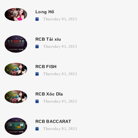
Long Hổ
Thursday 01, 2021
RCB Tài xỉu
Thursday 01, 2021
RCB FISH
Thursday 01, 2021
RCB Xóc Dĩa
Thursday 01, 2021
RCB BACCARAT
Thursday 01, 2021