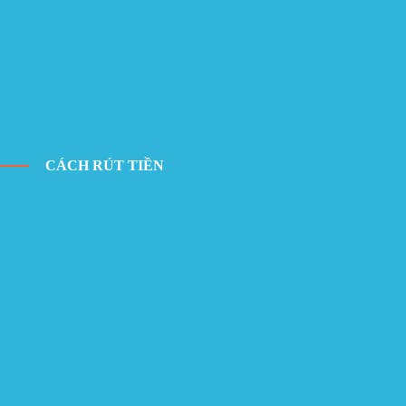
CÁCH RÚT TIỀN