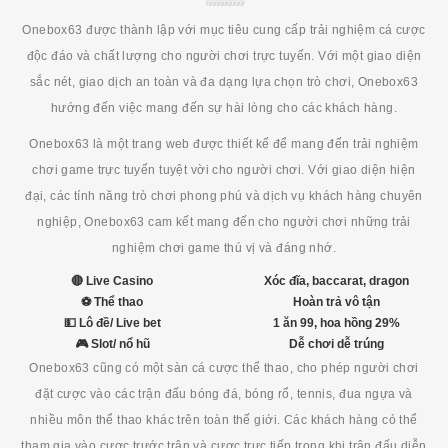
Onebox63 được thành lập với mục tiêu cung cấp trải nghiệm cá cược
độc đáo và chất lượng cho người chơi trực tuyến. Với một giao diện
sắc nét, giao dịch an toàn và đa dạng lựa chọn trò chơi, Onebox63
hướng đến việc mang đến sự hài lòng cho các khách hàng.
Onebox63 là một trang web được thiết kế để mang đến trải nghiệm
chơi game trực tuyến tuyệt vời cho người chơi. Với giao diện hiện
đại, các tính năng trò chơi phong phú và dịch vụ khách hàng chuyên
nghiệp, Onebox63 cam kết mang đến cho người chơi những trải
nghiệm chơi game thú vị và đáng nhớ.
🔴 Live Casino
Xóc đĩa, baccarat, dragon
⚽ Thể thao
Hoàn trả vô tận
💵 Lô đề/ Live bet
1 ăn 99, hoa hồng 29%
🎮 Slot/ nổ hũ
Dễ chơi dễ trúng
Onebox63 cũng có một sàn cá cược thể thao, cho phép người chơi
đặt cược vào các trận đấu bóng đá, bóng rổ, tennis, đua ngựa và
nhiều môn thể thao khác trên toàn thế giới. Các khách hàng có thể
tham gia vào cược trước trận và cược trực tiếp trong khi trận đấu diễn