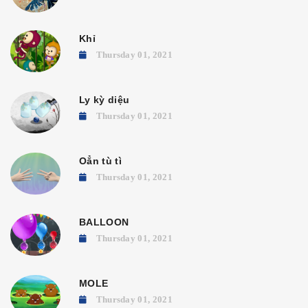
Khỉ
Thursday 01, 2021
Ly kỳ diệu
Thursday 01, 2021
Oẳn tù tì
Thursday 01, 2021
BALLOON
Thursday 01, 2021
MOLE
Thursday 01, 2021