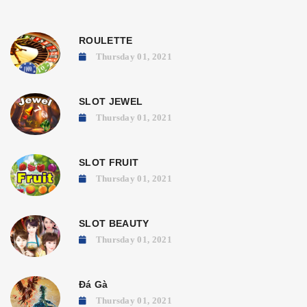
ROULETTE
Thursday 01, 2021
SLOT JEWEL
Thursday 01, 2021
SLOT FRUIT
Thursday 01, 2021
SLOT BEAUTY
Thursday 01, 2021
Đá Gà
Thursday 01, 2021