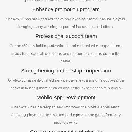
personal information and financial transactions.
Enhance promotion program
Onebox63 has provided attractive and exciting promotions for players,
bringing many winning opportunities and special offers.
Professional support team
Onebox63 has built a professional and enthusiastic support team,
ready to answer all questions and support customers during the
game.
Strengthening partnership cooperation
Onebox63 has established new partners, expanding its cooperation
network to bring more choices and better experiences to players.
Mobile App Development
Onebox63 has developed and improved the mobile application,
allowing players to access and participate in the game from any
mobile device