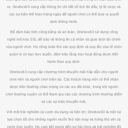
ra. Onebox63 cung cấp thông tin chi tiết về lịch thi đấu, tỷ lệ cược và
các sự kiện thể thao hàng ngày để người chơi có thể đưa ra quyết
định thông minh.
Để đảm bảo tính công bằng và an toàn, Onebox63 sử dụng công
nghệ mã hóa SSL để bảo vệ thông tin cá nhân và giao dịch tài chính
của người chơi. Họ cũng tuân thủ các quy định và quy tắc của tổ chức
quản lý cờ bạc trực tuyến, đảm bảo rằng mọi hoạt động được tiến
hành theo quy định.
Onebox63 cung cấp chương trình khuyến mãi hấp dẫn cho người
chơi mới và người chơi hiện tại. Các khách hàng mới có thể nhận
được tiền thưởng chào mừng và các ưu đãi khác, trong khi người
chơi thường xuyên có thể tham gia vào các chương trình thưởng điểm
và các sự kiện khuyến mãi.
Với một trải nghiệm cá cược đa dạng và tiện lợi, Onebox63 là một sự
lựa chọn tốt cho những người muốn thử vận may và hứng thú với cá
cược trực tuyến. Họ cam kết mang đến sự hài lòng và trải nghiệm tốt