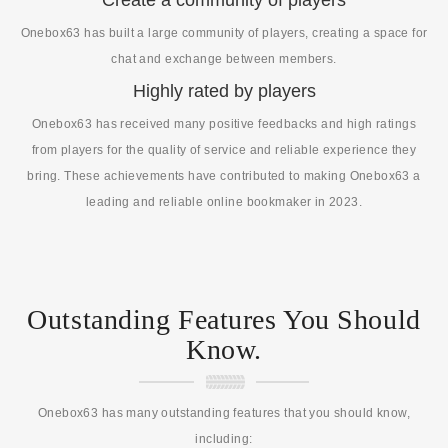
Create a community of players
Onebox63 has built a large community of players, creating a space for
chat and exchange between members.
Highly rated by players
Onebox63 has received many positive feedbacks and high ratings
from players for the quality of service and reliable experience they
bring. These achievements have contributed to making Onebox63 a
leading and reliable online bookmaker in 2023.
Outstanding Features You Should
Know.
Onebox63 has many outstanding features that you should know,
including: