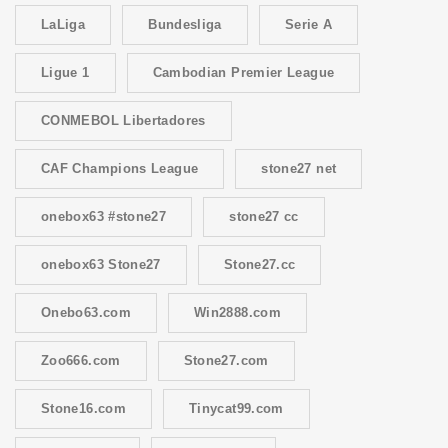
LaLiga
Bundesliga
Serie A
Ligue 1
Cambodian Premier League
CONMEBOL Libertadores
CAF Champions League
stone27 net
onebox63 #stone27
stone27 cc
onebox63 Stone27
Stone27.cc
Onebo63.com
Win2888.com
Zoo666.com
Stone27.com
Stone16.com
Tinycat99.com