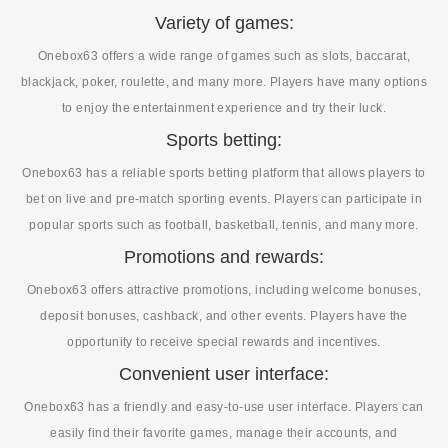
Variety of games:
Onebox63 offers a wide range of games such as slots, baccarat,
blackjack, poker, roulette, and many more. Players have many options
to enjoy the entertainment experience and try their luck.
Sports betting:
Onebox63 has a reliable sports betting platform that allows players to
bet on live and pre-match sporting events. Players can participate in
popular sports such as football, basketball, tennis, and many more.
Promotions and rewards:
Onebox63 offers attractive promotions, including welcome bonuses,
deposit bonuses, cashback, and other events. Players have the
opportunity to receive special rewards and incentives.
Convenient user interface:
Onebox63 has a friendly and easy-to-use user interface. Players can
easily find their favorite games, manage their accounts, and