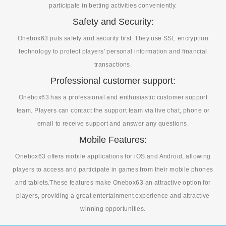
participate in betting activities conveniently.
Safety and Security:
Onebox63 puts safety and security first. They use SSL encryption
technology to protect players' personal information and financial
transactions.
Professional customer support:
Onebox63 has a professional and enthusiastic customer support
team. Players can contact the support team via live chat, phone or
email to receive support and answer any questions.
Mobile Features:
Onebox63 offers mobile applications for iOS and Android, allowing
players to access and participate in games from their mobile phones
and tablets.These features make Onebox63 an attractive option for
players, providing a great entertainment experience and attractive
winning opportunities.