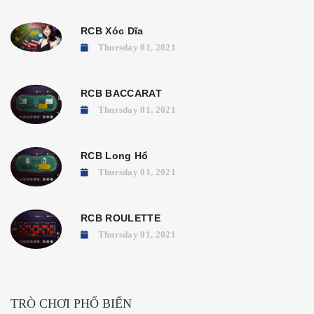
RCB Xóc Dĩa
Thursday 01, 2021
RCB BACCARAT
Thursday 01, 2021
RCB Long Hổ
Thursday 01, 2021
RCB ROULETTE
Thursday 01, 2021
TRÒ CHƠI PHỔ BIẾN