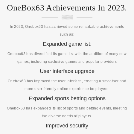
OneBox63 Achievements In 2023.
In 2023, Onebox63 has achieved some remarkable achievements
such as:
Expanded game list:
Onebox63 has diversified its game list with the addition of many new
games, including exclusive games and popular providers
User interface upgrade
Onebox63 has improved the user interface, creating a smoother and
more user-friendly online experience for players.
Expanded sports betting options
Onebox63 has expanded its list of sports and betting events, meeting
the diverse needs of players.
Improved security