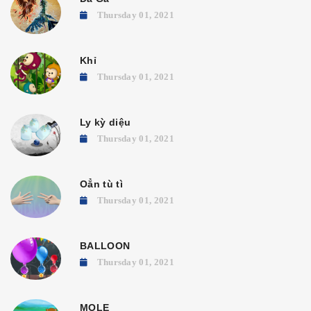
Thursday 01, 2021
Khỉ
Thursday 01, 2021
Ly kỳ diệu
Thursday 01, 2021
Oẳn tù tì
Thursday 01, 2021
BALLOON
Thursday 01, 2021
MOLE