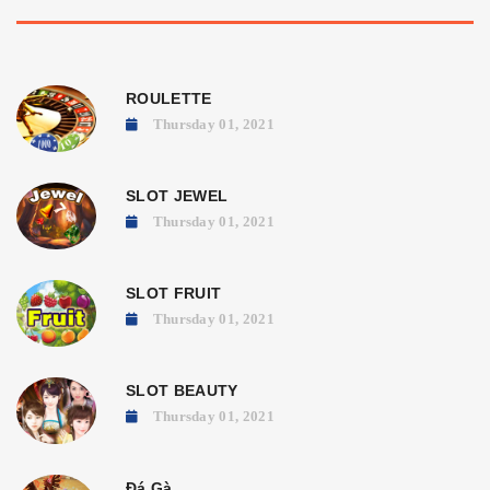
ROULETTE
Thursday 01, 2021
SLOT JEWEL
Thursday 01, 2021
SLOT FRUIT
Thursday 01, 2021
SLOT BEAUTY
Thursday 01, 2021
Đá Gà