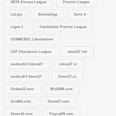
UEFA Europa League
Premier League
LaLiga
Bundesliga
Serie A
Ligue 1
Cambodian Premier League
CONMEBOL Libertadores
CAF Champions League
stone27 net
onebox63 #stone27
stone27 cc
onebox63 Stone27
Stone27.cc
Onebo63.com
Win2888.com
Zoo666.com
Stone27.com
Stone16.com
Tinycat99.com