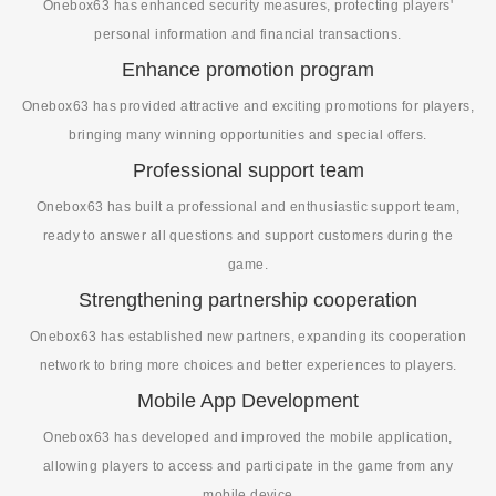
Onebox63 has enhanced security measures, protecting players'
personal information and financial transactions.
Enhance promotion program
Onebox63 has provided attractive and exciting promotions for players,
bringing many winning opportunities and special offers.
Professional support team
Onebox63 has built a professional and enthusiastic support team,
ready to answer all questions and support customers during the
game.
Strengthening partnership cooperation
Onebox63 has established new partners, expanding its cooperation
network to bring more choices and better experiences to players.
Mobile App Development
Onebox63 has developed and improved the mobile application,
allowing players to access and participate in the game from any
mobile device