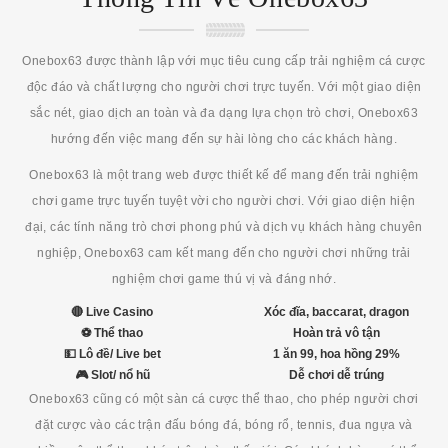
Onebox63 được thành lập với mục tiêu cung cấp trải nghiệm cá cược
độc đáo và chất lượng cho người chơi trực tuyến. Với một giao diện
sắc nét, giao dịch an toàn và đa dạng lựa chọn trò chơi, Onebox63
hướng đến việc mang đến sự hài lòng cho các khách hàng.
Onebox63 là một trang web được thiết kế để mang đến trải nghiệm
chơi game trực tuyến tuyệt vời cho người chơi. Với giao diện hiện
đại, các tính năng trò chơi phong phú và dịch vụ khách hàng chuyên
nghiệp, Onebox63 cam kết mang đến cho người chơi những trải
nghiệm chơi game thú vị và đáng nhớ.
🔴 Live Casino
Xóc đĩa, baccarat, dragon
⚽ Thể thao
Hoàn trả vô tận
💵 Lô đề/ Live bet
1 ăn 99, hoa hồng 29%
🎮 Slot/ nổ hũ
Dễ chơi dễ trúng
Onebox63 cũng có một sàn cá cược thể thao, cho phép người chơi
đặt cược vào các trận đấu bóng đá, bóng rổ, tennis, đua ngựa và