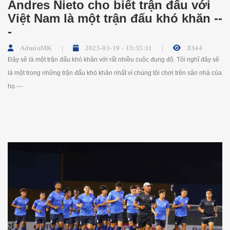
Andres Nieto cho biết trận đấu với
Việt Nam là một trận đấu khó khăn --
-
AdminMK
2025-03-19 - 13:55:11
8344
Đây sẽ là một trận đấu khó khăn với rất nhiều cuộc đụng độ. Tôi nghĩ đây sẽ
là một trong những trận đấu khó khăn nhất vì chúng tôi chơi trên sân nhà của
họ.---