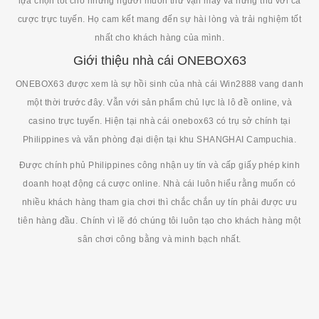
lựa chọn tốt cho những người muốn thử vận may và hứng thú với cá
cược trực tuyến. Họ cam kết mang đến sự hài lòng và trải nghiệm tốt
nhất cho khách hàng của mình.
Giới thiệu nhà cái ONEBOX63
ONEBOX63 được xem là sự hồi sinh của nhà cái Win2888 vang danh
một thời trước đây. Vẫn với sản phẩm chủ lực là lô đề online, và
casino trực tuyến. Hiện tại nhà cái onebox63 có trụ sở chính tại
Philippines và văn phòng đại diện tại khu SHANGHAI Campuchia.
Được chính phủ Philippines công nhận uy tín và cấp giấy phép kinh
doanh hoạt động cá cược online. Nhà cái luôn hiểu rằng muốn có
nhiều khách hàng tham gia chơi thì chắc chắn uy tín phải được ưu
tiên hàng đầu. Chính vì lẽ đó chúng tôi luôn tạo cho khách hàng một
sân chơi công bằng và minh bạch nhất.