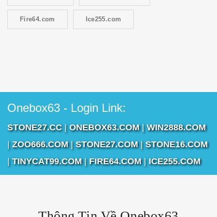
Fire64.com
Ice255.com
Onebox63 - Login Link:
STONE27.CC
|
ONEBOX63.COM
|
WIN2888.COM
|
ZOO666.COM
|
STONE27.COM
|
STONE16.COM
|
TINYCAT99.COM
|
FIRE64.COM
|
ICE255.COM
Thông Tin Về Onebox63