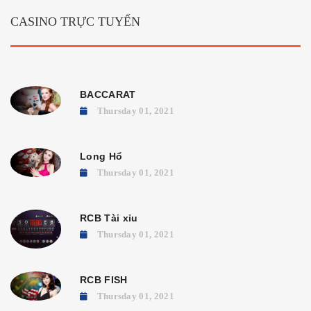
CASINO TRỰC TUYẾN
BACCARAT
Thursday 01, 2021
Long Hổ
Thursday 01, 2021
RCB Tài xỉu
Thursday 01, 2021
RCB FISH
Thursday 01, 2021