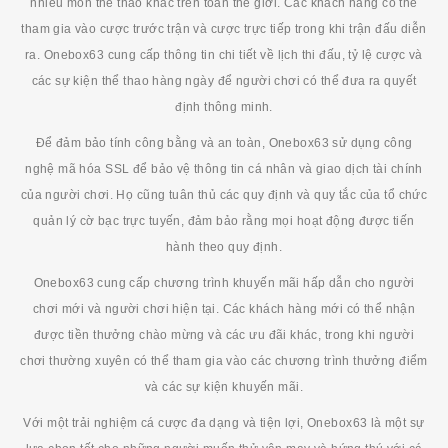
nhiều môn thể thao khác trên toàn thế giới. Các khách hàng có thể
tham gia vào cược trước trận và cược trực tiếp trong khi trận đấu diễn
ra. Onebox63 cung cấp thông tin chi tiết về lịch thi đấu, tỷ lệ cược và
các sự kiện thể thao hàng ngày để người chơi có thể đưa ra quyết
định thông minh.
Để đảm bảo tính công bằng và an toàn, Onebox63 sử dụng công
nghệ mã hóa SSL để bảo vệ thông tin cá nhân và giao dịch tài chính
của người chơi. Họ cũng tuân thủ các quy định và quy tắc của tổ chức
quản lý cờ bạc trực tuyến, đảm bảo rằng mọi hoạt động được tiến
hành theo quy định.
Onebox63 cung cấp chương trình khuyến mãi hấp dẫn cho người
chơi mới và người chơi hiện tại. Các khách hàng mới có thể nhận
được tiền thưởng chào mừng và các ưu đãi khác, trong khi người
chơi thường xuyên có thể tham gia vào các chương trình thưởng điểm
và các sự kiện khuyến mãi.
Với một trải nghiệm cá cược đa dạng và tiện lợi, Onebox63 là một sự