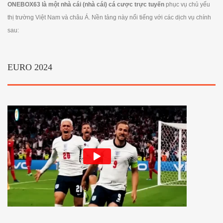
ONEBOX63 là một nhà cái (nhà cái) cá cược trực tuyến
phục vụ chủ yếu
thị trường Việt Nam và châu Á. Nền tảng này nổi tiếng với các dịch vụ chính
sau:
EURO 2024