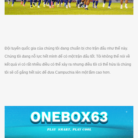
Đội tuyển quốc gia của chúng tôi đang chuẩn bị cho trận đấu như thế này.
Chúng tôi đang nỗ lực hết mình để có một trận đấu tốt. Tôi không thể nói về
kết quả vì có rất nhiều điều có thể xảy ra nhưng điều tôi có thể hứa là chúng
tôi sẽ cố gắng hết sức để đưa Campuchia lên một tầm cao hơn.