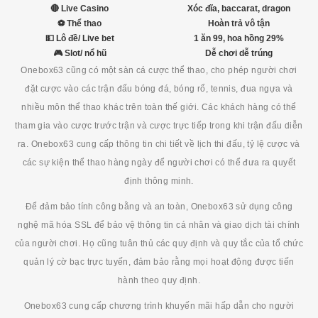
🔴 Live Casino
Xóc đĩa, baccarat, dragon
⚽ Thể thao
Hoàn trả vô tận
💵 Lô đề/ Live bet
1 ăn 99, hoa hồng 29%
🎮 Slot/ nổ hũ
Dễ chơi dễ trúng
Onebox63 cũng có một sàn cá cược thể thao, cho phép người chơi
đặt cược vào các trận đấu bóng đá, bóng rổ, tennis, đua ngựa và
nhiều môn thể thao khác trên toàn thế giới. Các khách hàng có thể
tham gia vào cược trước trận và cược trực tiếp trong khi trận đấu diễn
ra. Onebox63 cung cấp thông tin chi tiết về lịch thi đấu, tỷ lệ cược và
các sự kiện thể thao hàng ngày để người chơi có thể đưa ra quyết
định thông minh.
Để đảm bảo tính công bằng và an toàn, Onebox63 sử dụng công
nghệ mã hóa SSL để bảo vệ thông tin cá nhân và giao dịch tài chính
của người chơi. Họ cũng tuân thủ các quy định và quy tắc của tổ chức
quản lý cờ bạc trực tuyến, đảm bảo rằng mọi hoạt động được tiến
hành theo quy định.
Onebox63 cung cấp chương trình khuyến mãi hấp dẫn cho người