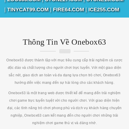
|
TINYCAT99.COM
|
FIRE64.COM
|
ICE255.COM
Thông Tin Về Onebox63
Onebox63 được thành lập với mục tiêu cung cấp trải nghiệm cá cược
độc đáo và chất lượng cho người chơi trực tuyến. Với một giao diện
sắc nét, giao dịch an toàn và đa dạng lựa chọn trò chơi, Onebox63
hướng đến việc mang đến sự hài lòng cho các khách hàng.
Onebox63 là một trang web được thiết kế để mang đến trải nghiệm
chơi game trực tuyến tuyệt vời cho người chơi. Với giao diện hiện
đại, các tính năng trò chơi phong phú và dịch vụ khách hàng chuyên
nghiệp, Onebox63 cam kết mang đến cho người chơi những trải
nghiệm chơi game thú vị và đáng nhớ.