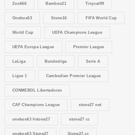
Zoo666
Bamboo21
Tinycat99
Onebox63
Stone16
FIFA World Cup
World Cup
UEFA Champions League
UEFA Europa League
Premier League
LaLiga
Bundesliga
Serie A
Ligue 1
Cambodian Premier League
CONMEBOL Libertadores
CAF Champions League
stone27 net
onebox63 #stone27
stone27 cc
onebox63 Stone27
Stone27.cc