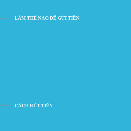
LÀM THẾ NÀO ĐỂ GỬI TIỀN
CÁCH RÚT TIỀN