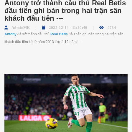
Antony trở thành cầu thủ Real Betis
đầu tiên ghi bàn trong hai trận sân
khách đầu tiên ---
AdminMK
2025-02-14 - 11:20:46
9784
Antony
đã trở thành cầu thủ
Real Betis
đầu tiên ghi bàn trong hai trận sân
khách đầu tiên kể từ năm 2013 tức là 12 năm!---