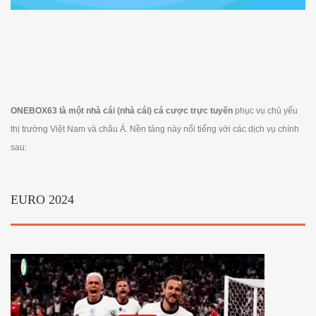
ONEBOX63 là một nhà cái (nhà cái) cá cược trực tuyến
phục vụ chủ yếu
thị trường Việt Nam và châu Á. Nền tảng này nổi tiếng với các dịch vụ chính
sau:
EURO 2024