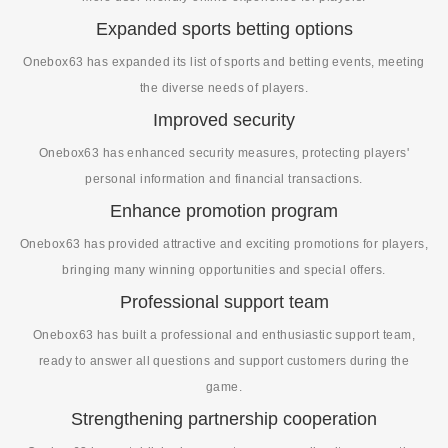
Expanded sports betting options
Onebox63 has expanded its list of sports and betting events, meeting
the diverse needs of players.
Improved security
Onebox63 has enhanced security measures, protecting players'
personal information and financial transactions.
Enhance promotion program
Onebox63 has provided attractive and exciting promotions for players,
bringing many winning opportunities and special offers.
Professional support team
Onebox63 has built a professional and enthusiastic support team,
ready to answer all questions and support customers during the
game.
Strengthening partnership cooperation