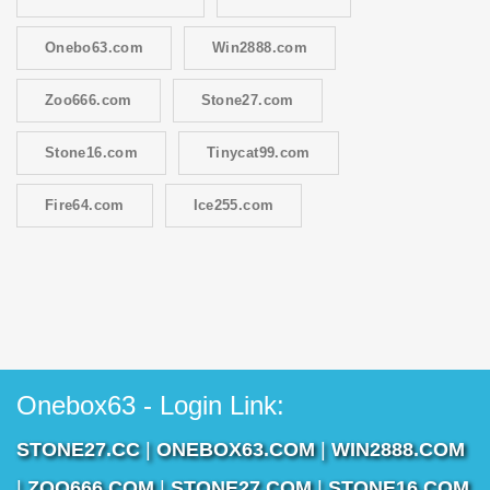
Onebo63.com
Win2888.com
Zoo666.com
Stone27.com
Stone16.com
Tinycat99.com
Fire64.com
Ice255.com
Onebox63 - Login Link:
STONE27.CC
|
ONEBOX63.COM
|
WIN2888.COM
|
ZOO666.COM
|
STONE27.COM
|
STONE16.COM