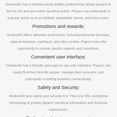
Onebox63 has a reliable sports betting platform that allows players to
bet on live and pre-match sporting events. Players can participate in
popular sports such as football, basketball, tennis, and many more.
Promotions and rewards:
Onebox63 offers attractive promotions, including welcome bonuses,
deposit bonuses, cashback, and other events. Players have the
opportunity to receive special rewards and incentives.
Convenient user interface:
Onebox63 has a friendly and easy-to-use user interface. Players can
easily find their favorite games, manage their accounts, and
participate in betting activities conveniently.
Safety and Security:
Onebox63 puts safety and security first. They use SSL encryption
technology to protect players' personal information and financial
transactions.