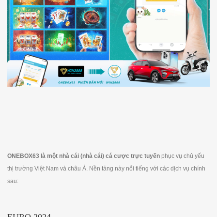
ONEBOX63 là một nhà cái (nhà cái) cá cược trực tuyến
phục vụ chủ yếu
thị trường Việt Nam và châu Á. Nền tảng này nổi tiếng với các dịch vụ chính
sau: