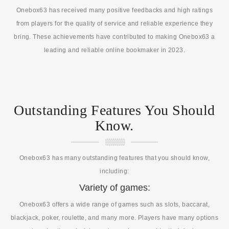
Onebox63 has received many positive feedbacks and high ratings
from players for the quality of service and reliable experience they
bring. These achievements have contributed to making Onebox63 a
leading and reliable online bookmaker in 2023.
Outstanding Features You Should
Know.
Onebox63 has many outstanding features that you should know,
including:
Variety of games:
Onebox63 offers a wide range of games such as slots, baccarat,
blackjack, poker, roulette, and many more. Players have many options