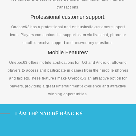
transactions.
Professional customer support:
Onebox63 has a professional and enthusiastic customer support
team. Players can contact the support team via live chat, phone or
email to receive support and answer any questions.
Mobile Features:
Onebox63 offers mobile applications for iOS and Android, allowing
players to access and participate in games from their mobile phones
and tablets.These features make Onebox63 an attractive option for
players, providing a great entertainment experience and attractive
winning opportunities.
LÀM THẾ NÀO ĐỂ ĐĂNG KÝ