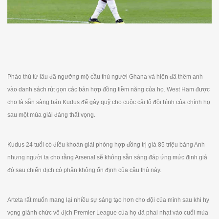
Pháo thủ từ lâu đã ngưỡng mộ cầu thủ người Ghana và hiện đã thêm anh
vào danh sách rút gọn các bản hợp đồng tiềm năng của họ. West Ham được
cho là sẵn sàng bán Kudus để gây quỹ cho cuộc cải tổ đội hình của chính họ
sau một mùa giải đáng thất vọng.
Kudus 24 tuổi có điều khoản giải phóng hợp đồng trị giá 85 triệu bảng Anh
nhưng người ta cho rằng Arsenal sẽ không sẵn sàng đáp ứng mức định giá
đó sau chiến dịch có phần không ổn định của cầu thủ này.
Arteta rất muốn mang lại nhiều sự sáng tạo hơn cho đội của mình sau khi hy
vọng giành chức vô địch Premier League của họ đã phai nhạt vào cuối mùa