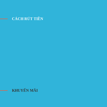
CÁCH RÚT TIỀN
KHUYẾN MÃI