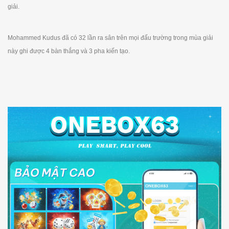
giải.
Mohammed Kudus đã có 32 lần ra sân trên mọi đấu trường trong mùa giải
này ghi được 4 bàn thắng và 3 pha kiến ​​tạo.