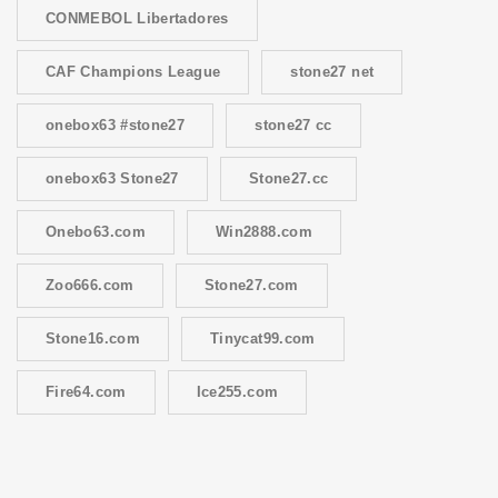
CONMEBOL Libertadores
CAF Champions League
stone27 net
onebox63 #stone27
stone27 cc
onebox63 Stone27
Stone27.cc
Onebo63.com
Win2888.com
Zoo666.com
Stone27.com
Stone16.com
Tinycat99.com
Fire64.com
Ice255.com