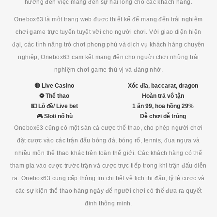
hướng đến việc mang đến sự hài lòng cho các khách hàng.
Onebox63 là một trang web được thiết kế để mang đến trải nghiệm
chơi game trực tuyến tuyệt vời cho người chơi. Với giao diện hiện
đại, các tính năng trò chơi phong phú và dịch vụ khách hàng chuyên
nghiệp, Onebox63 cam kết mang đến cho người chơi những trải
nghiệm chơi game thú vị và đáng nhớ.
🔴 Live Casino
Xóc đĩa, baccarat, dragon
⚽ Thể thao
Hoàn trả vô tận
💵 Lô đề/ Live bet
1 ăn 99, hoa hồng 29%
🎮 Slot/ nổ hũ
Dễ chơi dễ trúng
Onebox63 cũng có một sàn cá cược thể thao, cho phép người chơi
đặt cược vào các trận đấu bóng đá, bóng rổ, tennis, đua ngựa và
nhiều môn thể thao khác trên toàn thế giới. Các khách hàng có thể
tham gia vào cược trước trận và cược trực tiếp trong khi trận đấu diễn
ra. Onebox63 cung cấp thông tin chi tiết về lịch thi đấu, tỷ lệ cược và
các sự kiện thể thao hàng ngày để người chơi có thể đưa ra quyết
định thông minh.