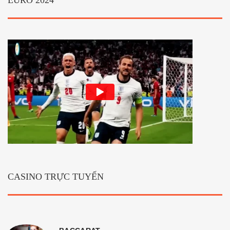
EURO 2024
CASINO TRỰC TUYẾN