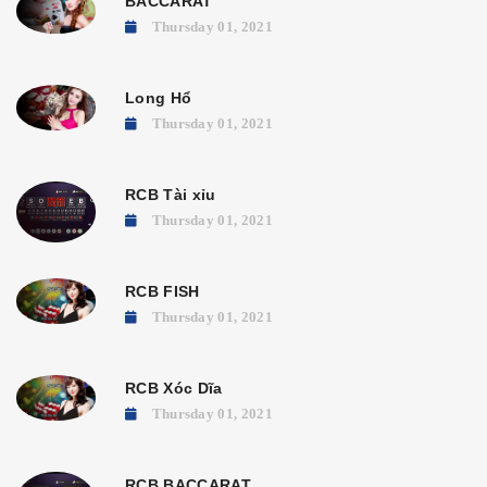
BACCARAT
Thursday 01, 2021
Long Hổ
Thursday 01, 2021
RCB Tài xỉu
Thursday 01, 2021
RCB FISH
Thursday 01, 2021
RCB Xóc Dĩa
Thursday 01, 2021
RCB BACCARAT