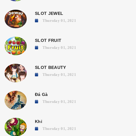
SLOT JEWEL
Thursday 01, 2021
SLOT FRUIT
Thursday 01, 2021
SLOT BEAUTY
Thursday 01, 2021
Đá Gà
Thursday 01, 2021
Khỉ
Thursday 01, 2021