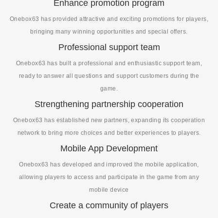
Enhance promotion program
Onebox63 has provided attractive and exciting promotions for players,
bringing many winning opportunities and special offers.
Professional support team
Onebox63 has built a professional and enthusiastic support team,
ready to answer all questions and support customers during the
game.
Strengthening partnership cooperation
Onebox63 has established new partners, expanding its cooperation
network to bring more choices and better experiences to players.
Mobile App Development
Onebox63 has developed and improved the mobile application,
allowing players to access and participate in the game from any
mobile device
Create a community of players