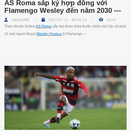
AS Roma sắp ký hợp đồng với
Flamengo Wesley đến năm 2030 ---
AdminMK
2025-07-12 - 09:16:14
6159
Theo Nicolo Schira
AS Roma
sắp đạt được thỏa thuận chiêu mộ hậu vệ phải
21 tuổi người Brazil
Wesley Franca
từ Flamengo.---