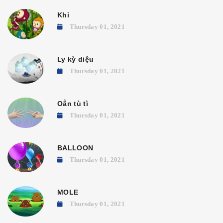
Khỉ
Thursday 01, 2021
Ly kỳ diệu
Thursday 01, 2021
Oẳn tù tì
Thursday 01, 2021
BALLOON
Thursday 01, 2021
MOLE
Thursday 01, 2021