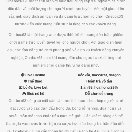
Onebox63 được thành lập với mục tiêu cung cấp trải nghiệm cá cược
độc đáo và chất lượng cho người chơi trực tuyến. Với một giao diện
sắc nét, giao dịch an toàn và đa dạng lựa chọn trò chơi, Onebox63
hướng đến việc mang đến sự hài lòng cho các khách hàng.
Onebox63 là một trang web được thiết kế để mang đến trải nghiệm
chơi game trực tuyến tuyệt vời cho người chơi. Với giao diện hiện
đại, các tính năng trò chơi phong phú và dịch vụ khách hàng chuyên
nghiệp, Onebox63 cam kết mang đến cho người chơi những trải
nghiệm chơi game thú vị và đáng nhớ.
🔴 Live Casino
Xóc đĩa, baccarat, dragon
⚽ Thể thao
Hoàn trả vô tận
💵 Lô đề/ Live bet
1 ăn 99, hoa hồng 29%
🎮 Slot/ nổ hũ
Dễ chơi dễ trúng
Onebox63 cũng có một sàn cá cược thể thao, cho phép người chơi
đặt cược vào các trận đấu bóng đá, bóng rổ, tennis, đua ngựa và
nhiều môn thể thao khác trên toàn thế giới. Các khách hàng có thể
tham gia vào cược trước trận và cược trực tiếp trong khi trận đấu diễn
ra. Onebox63 cung cấp thông tin chi tiết về lịch thi đấu, tỷ lệ cược và