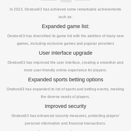
In 2023, Onebox63 has achieved some remarkable achievements
such as:
Expanded game list:
Onebox63 has diversified its game list with the addition of many new
games, including exclusive games and popular providers
User interface upgrade
Onebox63 has improved the user interface, creating a smoother and
more user-friendly online experience for players.
Expanded sports betting options
Onebox63 has expanded its list of sports and betting events, meeting
the diverse needs of players.
Improved security
Onebox63 has enhanced security measures, protecting players'
personal information and financial transactions.