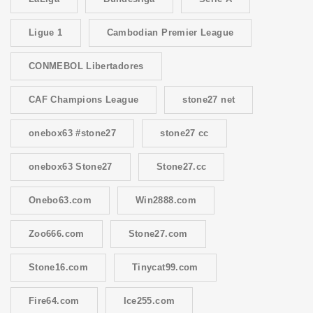
Ligue 1
Cambodian Premier League
CONMEBOL Libertadores
CAF Champions League
stone27 net
onebox63 #stone27
stone27 cc
onebox63 Stone27
Stone27.cc
Onebo63.com
Win2888.com
Zoo666.com
Stone27.com
Stone16.com
Tinycat99.com
Fire64.com
Ice255.com