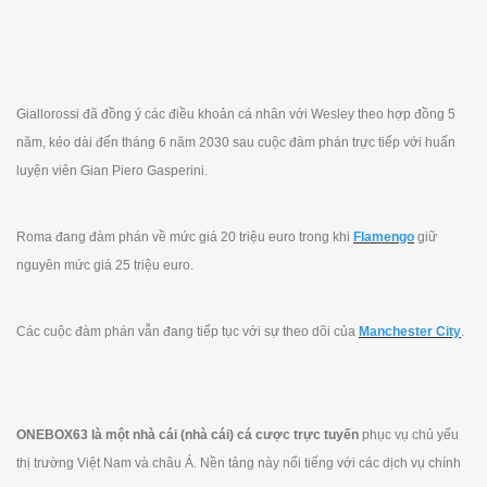
Giallorossi đã đồng ý các điều khoản cá nhân với Wesley theo hợp đồng 5
năm, kéo dài đến tháng 6 năm 2030 sau cuộc đàm phán trực tiếp với huấn
luyện viên Gian Piero Gasperini.
Roma đang đàm phán về mức giá 20 triệu euro trong khi
Flamengo
giữ
nguyên mức giá 25 triệu euro.
Các cuộc đàm phán vẫn đang tiếp tục với sự theo dõi của
Manchester City
.
ONEBOX63 là một nhà cái (nhà cái) cá cược trực tuyến
phục vụ chủ yếu
thị trường Việt Nam và châu Á. Nền tảng này nổi tiếng với các dịch vụ chính