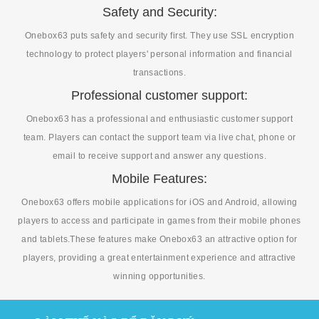
Safety and Security:
Onebox63 puts safety and security first. They use SSL encryption
technology to protect players' personal information and financial
transactions.
Professional customer support:
Onebox63 has a professional and enthusiastic customer support
team. Players can contact the support team via live chat, phone or
email to receive support and answer any questions.
Mobile Features:
Onebox63 offers mobile applications for iOS and Android, allowing
players to access and participate in games from their mobile phones
and tablets.These features make Onebox63 an attractive option for
players, providing a great entertainment experience and attractive
winning opportunities.