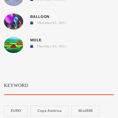
BALLOON
Thursday 01, 2021
MOLE
Thursday 01, 2021
KEYWORD
EURO
Copa América
Win2888