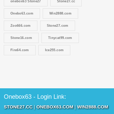
onebox63 Stone27
Stone27.cc
Onebo63.com
Win2888.com
Zoo666.com
Stone27.com
Stone16.com
Tinycat99.com
Fire64.com
Ice255.com
Onebox63 - Login Link:
STONE27.CC
|
ONEBOX63.COM
|
WIN2888.COM