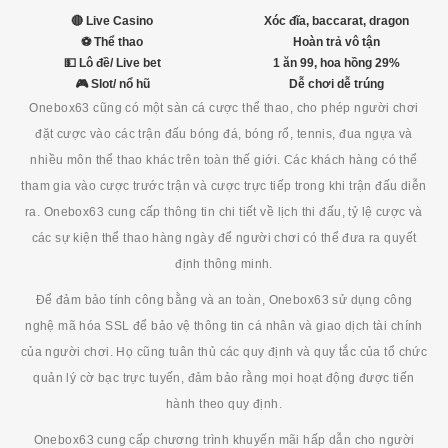
🔴 Live Casino
Xóc đĩa, baccarat, dragon
⚽ Thể thao
Hoàn trả vô tận
💵 Lô đề/ Live bet
1 ăn 99, hoa hồng 29%
🎮 Slot/ nổ hũ
Dễ chơi dễ trúng
Onebox63 cũng có một sàn cá cược thể thao, cho phép người chơi
đặt cược vào các trận đấu bóng đá, bóng rổ, tennis, đua ngựa và
nhiều môn thể thao khác trên toàn thế giới. Các khách hàng có thể
tham gia vào cược trước trận và cược trực tiếp trong khi trận đấu diễn
ra. Onebox63 cung cấp thông tin chi tiết về lịch thi đấu, tỷ lệ cược và
các sự kiện thể thao hàng ngày để người chơi có thể đưa ra quyết
định thông minh.
Để đảm bảo tính công bằng và an toàn, Onebox63 sử dụng công
nghệ mã hóa SSL để bảo vệ thông tin cá nhân và giao dịch tài chính
của người chơi. Họ cũng tuân thủ các quy định và quy tắc của tổ chức
quản lý cờ bạc trực tuyến, đảm bảo rằng mọi hoạt động được tiến
hành theo quy định.
Onebox63 cung cấp chương trình khuyến mãi hấp dẫn cho người