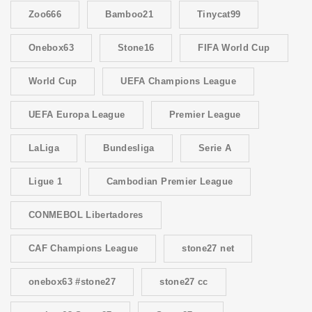
Zoo666
Bamboo21
Tinycat99
Onebox63
Stone16
FIFA World Cup
World Cup
UEFA Champions League
UEFA Europa League
Premier League
LaLiga
Bundesliga
Serie A
Ligue 1
Cambodian Premier League
CONMEBOL Libertadores
CAF Champions League
stone27 net
onebox63 #stone27
stone27 cc