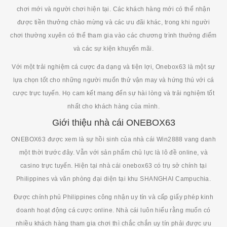
chơi mới và người chơi hiện tại. Các khách hàng mới có thể nhận
được tiền thưởng chào mừng và các ưu đãi khác, trong khi người
chơi thường xuyên có thể tham gia vào các chương trình thưởng điểm
và các sự kiện khuyến mãi.
Với một trải nghiệm cá cược đa dạng và tiện lợi, Onebox63 là một sự
lựa chọn tốt cho những người muốn thử vận may và hứng thú với cá
cược trực tuyến. Họ cam kết mang đến sự hài lòng và trải nghiệm tốt
nhất cho khách hàng của mình.
Giới thiệu nhà cái ONEBOX63
ONEBOX63 được xem là sự hồi sinh của nhà cái Win2888 vang danh
một thời trước đây. Vẫn với sản phẩm chủ lực là lô đề online, và
casino trực tuyến. Hiện tại nhà cái onebox63 có trụ sở chính tại
Philippines và văn phòng đại diện tại khu SHANGHAI Campuchia.
Được chính phủ Philippines công nhận uy tín và cấp giấy phép kinh
doanh hoạt động cá cược online. Nhà cái luôn hiểu rằng muốn có
nhiều khách hàng tham gia chơi thì chắc chắn uy tín phải được ưu