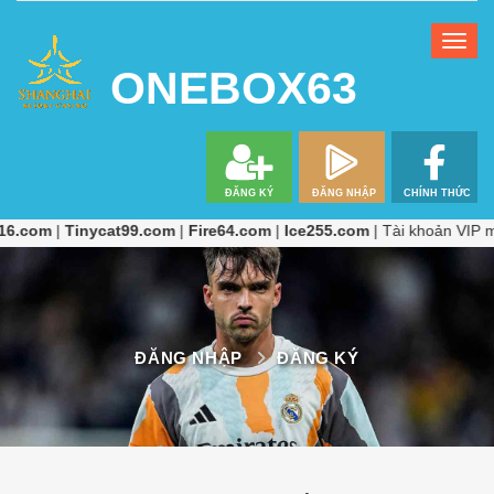
ONEBOX63
Tinycat99.com
|
Fire64.com
|
Ice255.com
| Tài khoản VIP miễn phí |
ĐĂNG NHẬP
ĐĂNG KÝ