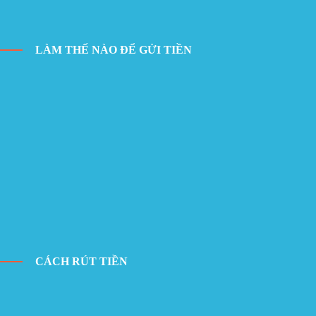
LÀM THẾ NÀO ĐỂ GỬI TIỀN
CÁCH RÚT TIỀN