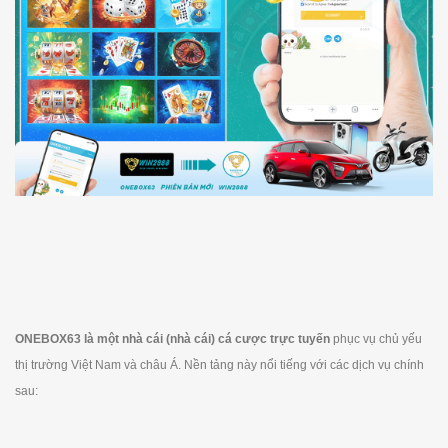
ONEBOX63 là một nhà cái (nhà cái) cá cược trực tuyến
phục vụ chủ yếu
thị trường Việt Nam và châu Á. Nền tảng này nổi tiếng với các dịch vụ chính
sau: