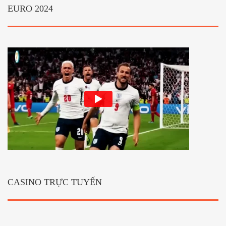
EURO 2024
CASINO TRỰC TUYẾN