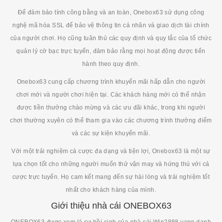
Để đảm bảo tính công bằng và an toàn, Onebox63 sử dụng công
nghệ mã hóa SSL để bảo vệ thông tin cá nhân và giao dịch tài chính
của người chơi. Họ cũng tuân thủ các quy định và quy tắc của tổ chức
quản lý cờ bạc trực tuyến, đảm bảo rằng mọi hoạt động được tiến
hành theo quy định.
Onebox63 cung cấp chương trình khuyến mãi hấp dẫn cho người
chơi mới và người chơi hiện tại. Các khách hàng mới có thể nhận
được tiền thưởng chào mừng và các ưu đãi khác, trong khi người
chơi thường xuyên có thể tham gia vào các chương trình thưởng điểm
và các sự kiện khuyến mãi.
Với một trải nghiệm cá cược đa dạng và tiện lợi, Onebox63 là một sự
lựa chọn tốt cho những người muốn thử vận may và hứng thú với cá
cược trực tuyến. Họ cam kết mang đến sự hài lòng và trải nghiệm tốt
nhất cho khách hàng của mình.
Giới thiệu nhà cái ONEBOX63