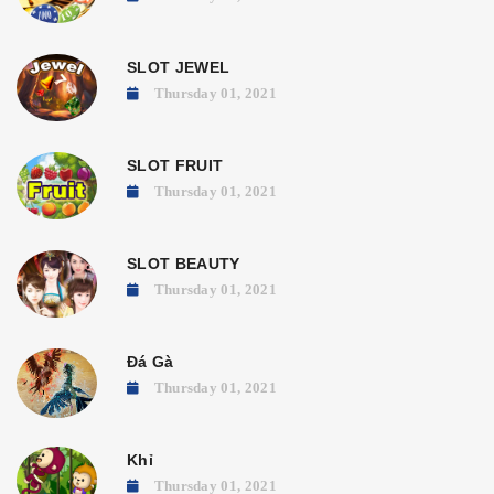
SLOT JEWEL
Thursday 01, 2021
SLOT FRUIT
Thursday 01, 2021
SLOT BEAUTY
Thursday 01, 2021
Đá Gà
Thursday 01, 2021
Khỉ
Thursday 01, 2021