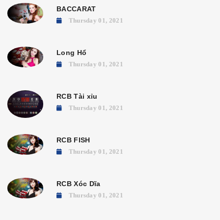
BACCARAT
Thursday 01, 2021
Long Hổ
Thursday 01, 2021
RCB Tài xỉu
Thursday 01, 2021
RCB FISH
Thursday 01, 2021
RCB Xóc Dĩa
Thursday 01, 2021