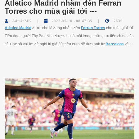
Atletico Madrid nhắm đến Ferran
Torres cho mùa giải tới ---
AdminMK
2025-05-10 - 08:47:35
7539
Atletico Madrid
được cho là đang nhắm đến
Ferran Torres
cho mùa giải tới.
Tiền đạo người Tây Ban Nha được cho là một trong những ưu tiên chính của
câu lạc bộ với lời đề nghị trị giá 30 triệu euro để đưa anh từ
Barcelona
về.---