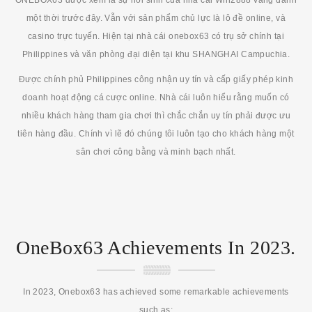
ONEBOX63 được xem là sự hồi sinh của nhà cái Win2888 vang danh
một thời trước đây. Vẫn với sản phẩm chủ lực là lô đề online, và
casino trực tuyến. Hiện tại nhà cái onebox63 có trụ sở chính tại
Philippines và văn phòng đại diện tại khu SHANGHAI Campuchia.
Được chính phủ Philippines công nhận uy tín và cấp giấy phép kinh
doanh hoạt động cá cược online. Nhà cái luôn hiểu rằng muốn có
nhiều khách hàng tham gia chơi thì chắc chắn uy tín phải được ưu
tiên hàng đầu. Chính vì lẽ đó chúng tôi luôn tạo cho khách hàng một
sân chơi công bằng và minh bạch nhất.
OneBox63 Achievements In 2023.
In 2023, Onebox63 has achieved some remarkable achievements
such as: