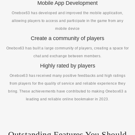
Mobile App Development
Onebox63 has developed and improved the mobile application,
allowing players to access and participate in the game from any
mobile device
Create a community of players
Onebox63 has built a large community of players, creating a space for
chat and exchange between members.
Highly rated by players
Onebox63 has received many positive feedbacks and high ratings
from players for the quality of service and reliable experience they
bring. These achievements have contributed to making Onebox63 a
leading and reliable online bookmaker in 2023.
Outstanding Features You Should