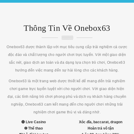
Thông Tin Về Onebox63
Onebox63 được thành lập với mục tiêu cung cấp trải nghiệm cá cược
độc đáo và chất lượng cho người chơi trực tuyến. Với một giao diện
sắc nét, giao dịch an toàn và đa dạng lựa chọn trò chơi, Onebox63
hướng đến việc mang đến sự hài lòng cho các khách hàng.
Onebox63 là một trang web được thiết kế để mang đến trải nghiệm
chơi game trực tuyến tuyệt vời cho người chơi. Với giao diện hiện
đại, các tính năng trò chơi phong phú và dịch vụ khách hàng chuyên
nghiệp, Onebox63 cam kết mang đến cho người chơi những trải
nghiệm chơi game thú vị và đáng nhớ.
🔴 Live Casino
Xóc đĩa, baccarat, dragon
⚽ Thể thao
Hoàn trả vô tận