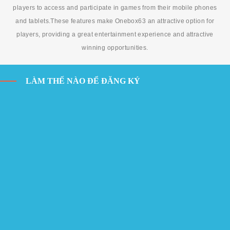
players to access and participate in games from their mobile phones
and tablets.These features make Onebox63 an attractive option for
players, providing a great entertainment experience and attractive
winning opportunities.
LÀM THẾ NÀO ĐỂ ĐĂNG KÝ