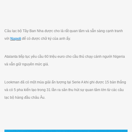
Câu lạc bộ Tây Ban Nha được cho là rất quan tâm và sẵn sàng cạnh tranh
với
Napoli
để có được chữ ký của anh ấy.
Atalanta tiếp tục yêu cầu 60 triệu euro cho cầu thủ chạy cánh người Nigeria
và vẫn giữ nguyên mức giá.
Lookman đã có một mùa giải ấn tượng tại Serie A khi ghi được 15 bàn thắng
và có 5 pha kiến ​​tạo trong 31 lần ra sân thu hút sự quan tâm lớn từ các câu
lạc bộ hàng đầu châu Âu.