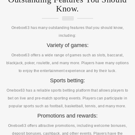
Know.
Onebox63 has many outstanding features that you should know,
including:
Variety of games:
Onebox63 offers a wide range of games such as slots, baccarat,
blackjack, poker, roulette, and many more. Players have many options
to enjoy the entertainment experience and try their luck.
Sports betting:
Onebox63 has a reliable sports betting platform that allows players to
bet on live and pre-match sporting events. Players can participate in
popular sports such as football, basketball, tennis, and many more.
Promotions and rewards:
Onebox63 offers attractive promotions, including welcome bonuses,
deposit bonuses, cashback, and other events. Players have the