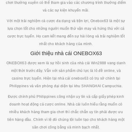
chơi thường xuyên có thể tham gia vào các chương trình thưởng điểm
và các sự kiện khuyến mãi.
Với một trải nghiệm cá cược đa dạng và tiện lợi, Onebox63 là một sự
lựa chọn tốt cho những người muốn thử vận may và hứng thú với cá
cược trực tuyến. Họ cam kết mang đến sự hài lòng và trải nghiệm tốt
nhất cho khách hàng của mình.
Giới thiệu nhà cái ONEBOX63
ONEBOX63 được xem là sự hồi sinh của nhà cái Win2888 vang danh
một thời trước đây. Vẫn với sản phẩm chủ lực là lô đề online, và
casino trực tuyến. Hiện tại nhà cái onebox63 có trụ sở chính tại
Philippines và văn phòng đại diện tại khu SHANGHAI Campuchia.
Được chính phủ Philippines công nhận uy tín và cấp giấy phép kinh
doanh hoạt động cá cược online. Nhà cái luôn hiểu rằng muốn có
nhiều khách hàng tham gia chơi thì chắc chắn uy tín phải được ưu
tiên hàng đầu. Chính vì lẽ đó chúng tôi luôn tạo cho khách hàng một
sân chơi công bằng và minh bạch nhất.