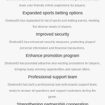
more user-friendly online experience for players.
Expanded sports betting options
Onebox63 has expanded its list of sports and betting events, meeting
the diverse needs of players.
Improved security
Onebox63 has enhanced security measures, protecting players'
personal information and financial transactions.
Enhance promotion program
Onebox63 has provided attractive and exciting promotions for players,
bringing many winning opportunities and special offers.
Professional support team
Onebox63 has built a professional and enthusiastic support team,
ready to answer all questions and support customers during the
game.
Strengthening partnership cooperation