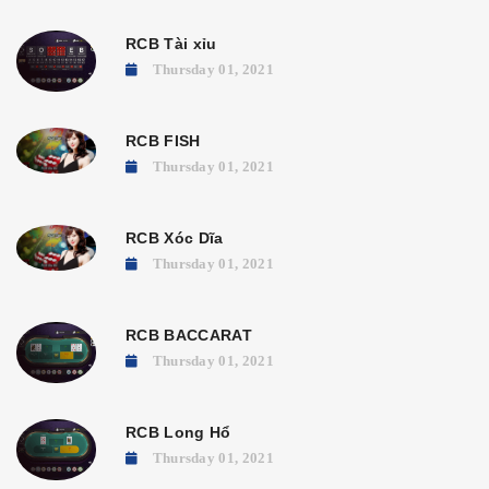
RCB Tài xỉu
Thursday 01, 2021
RCB FISH
Thursday 01, 2021
RCB Xóc Dĩa
Thursday 01, 2021
RCB BACCARAT
Thursday 01, 2021
RCB Long Hổ
Thursday 01, 2021