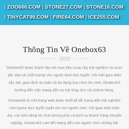
|
ZOO666.COM
|
STONE27.COM
|
STONE16.COM
|
TINYCAT99.COM
|
FIRE64.COM
|
ICE255.COM
Thông Tin Về Onebox63
Onebox63 được thành lập với mục tiêu cung cấp trải nghiệm cá cược
độc đáo và chất lượng cho người chơi trực tuyến. Với một giao diện
sắc nét, giao dịch an toàn và đa dạng lựa chọn trò chơi, Onebox63
hướng đến việc mang đến sự hài lòng cho các khách hàng.
Onebox63 là một trang web được thiết kế để mang đến trải nghiệm
chơi game trực tuyến tuyệt vời cho người chơi. Với giao diện hiện
đại, các tính năng trò chơi phong phú và dịch vụ khách hàng chuyên
nghiệp, Onebox63 cam kết mang đến cho người chơi những trải