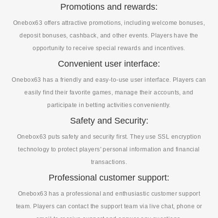
Promotions and rewards:
Onebox63 offers attractive promotions, including welcome bonuses,
deposit bonuses, cashback, and other events. Players have the
opportunity to receive special rewards and incentives.
Convenient user interface:
Onebox63 has a friendly and easy-to-use user interface. Players can
easily find their favorite games, manage their accounts, and
participate in betting activities conveniently.
Safety and Security:
Onebox63 puts safety and security first. They use SSL encryption
technology to protect players' personal information and financial
transactions.
Professional customer support:
Onebox63 has a professional and enthusiastic customer support
team. Players can contact the support team via live chat, phone or