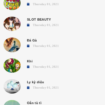
Thursday 01, 2021
SLOT BEAUTY
Thursday 01, 2021
Đá Gà
Thursday 01, 2021
Khỉ
Thursday 01, 2021
Ly kỳ diệu
Thursday 01, 2021
Oẳn tù tì