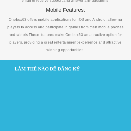
email to receive support and answer any questions.
Mobile Features:
Onebox63 offers mobile applications for iOS and Android, allowing
players to access and participate in games from their mobile phones
and tablets.These features make Onebox63 an attractive option for
players, providing a great entertainment experience and attractive
winning opportunities.
LÀM THẾ NÀO ĐỂ ĐĂNG KÝ