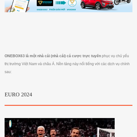
ONEBOX63 là một nhà cái (nhà cái) cá cược trực tuyến
phục vụ chủ yếu
thị trường Việt Nam và châu Á. Nền tảng này nổi tiếng với các dịch vụ chính
sau:
EURO 2024