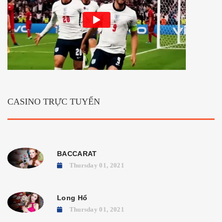
CASINO TRỰC TUYẾN
BACCARAT
Thursday 01, 2021
Long Hổ
Thursday 01, 2021