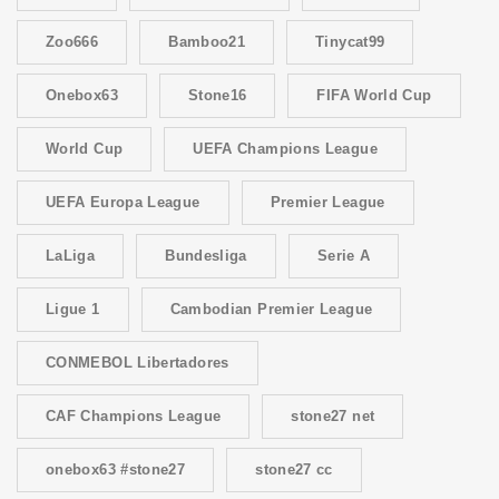
Zoo666
Bamboo21
Tinycat99
Onebox63
Stone16
FIFA World Cup
World Cup
UEFA Champions League
UEFA Europa League
Premier League
LaLiga
Bundesliga
Serie A
Ligue 1
Cambodian Premier League
CONMEBOL Libertadores
CAF Champions League
stone27 net
onebox63 #stone27
stone27 cc