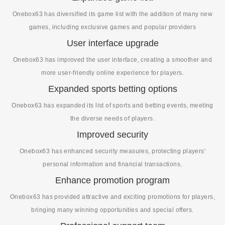
Onebox63 has diversified its game list with the addition of many new
games, including exclusive games and popular providers
User interface upgrade
Onebox63 has improved the user interface, creating a smoother and
more user-friendly online experience for players.
Expanded sports betting options
Onebox63 has expanded its list of sports and betting events, meeting
the diverse needs of players.
Improved security
Onebox63 has enhanced security measures, protecting players'
personal information and financial transactions.
Enhance promotion program
Onebox63 has provided attractive and exciting promotions for players,
bringing many winning opportunities and special offers.