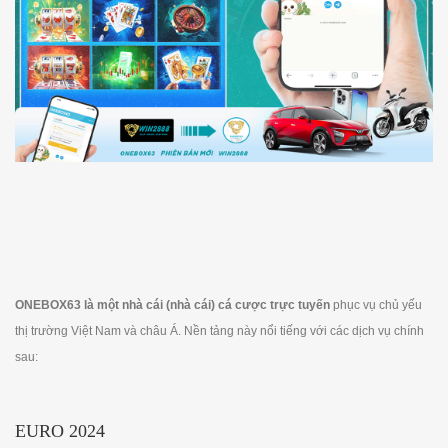
ONEBOX63 là một nhà cái (nhà cái) cá cược trực tuyến
phục vụ chủ yếu
thị trường Việt Nam và châu Á. Nền tảng này nổi tiếng với các dịch vụ chính
sau:
EURO 2024