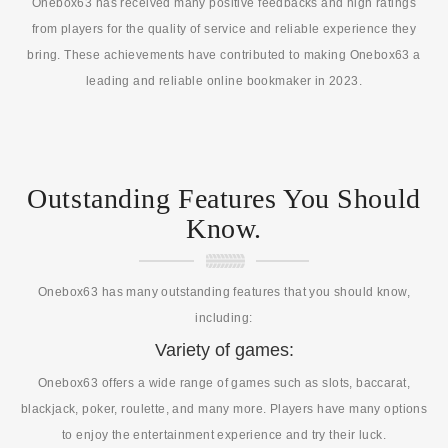
Onebox63 has received many positive feedbacks and high ratings
from players for the quality of service and reliable experience they
bring. These achievements have contributed to making Onebox63 a
leading and reliable online bookmaker in 2023.
Outstanding Features You Should
Know.
Onebox63 has many outstanding features that you should know,
including:
Variety of games:
Onebox63 offers a wide range of games such as slots, baccarat,
blackjack, poker, roulette, and many more. Players have many options
to enjoy the entertainment experience and try their luck.