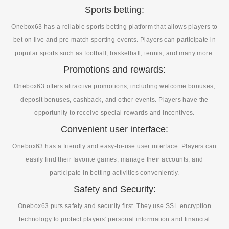
Sports betting:
Onebox63 has a reliable sports betting platform that allows players to
bet on live and pre-match sporting events. Players can participate in
popular sports such as football, basketball, tennis, and many more.
Promotions and rewards:
Onebox63 offers attractive promotions, including welcome bonuses,
deposit bonuses, cashback, and other events. Players have the
opportunity to receive special rewards and incentives.
Convenient user interface:
Onebox63 has a friendly and easy-to-use user interface. Players can
easily find their favorite games, manage their accounts, and
participate in betting activities conveniently.
Safety and Security:
Onebox63 puts safety and security first. They use SSL encryption
technology to protect players' personal information and financial