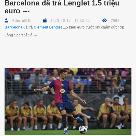
Barcelona đã trả Lenglet 1.5 triệu
euro ---
AdminMK
2025-06-12 - 11:32:02
7003
Barcelona
đã trả
Clement Lenglet
1.5 triệu euro trước khi chấm dứt hợp
đồng Sport tiết lộ.---