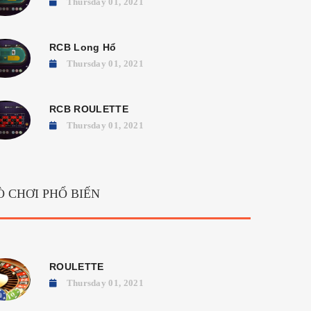
Thursday 01, 2021
RCB Long Hổ
Thursday 01, 2021
RCB ROULETTE
Thursday 01, 2021
Ò CHƠI PHỔ BIẾN
ROULETTE
Thursday 01, 2021