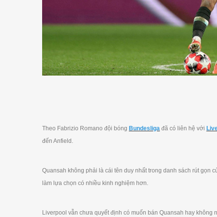
Theo Fabrizio Romano đội bóng
Bundesliga
đã có liên hệ với
Liv
đến Anfield.
Quansah không phải là cái tên duy nhất trong danh sách rút gọn c
làm lựa chọn có nhiều kinh nghiệm hơn.
Liverpool vẫn chưa quyết định có muốn bán Quansah hay không nh