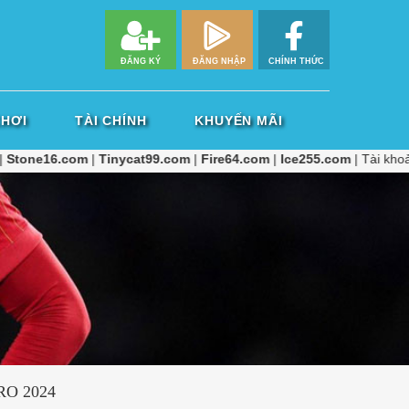
CHƠI
TÀI CHÍNH
KHUYẾN MÃI
|
Tinycat99.com
|
Fire64.com
|
Ice255.com
| Tài khoản VIP miễn phí 
RO 2024