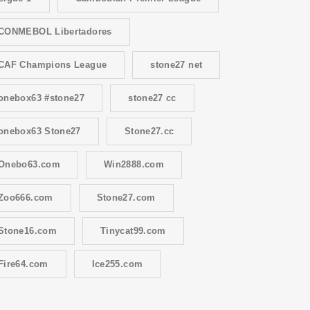
CONMEBOL Libertadores
CAF Champions League
stone27 net
onebox63 #stone27
stone27 cc
onebox63 Stone27
Stone27.cc
Onebo63.com
Win2888.com
Zoo666.com
Stone27.com
Stone16.com
Tinycat99.com
Fire64.com
Ice255.com