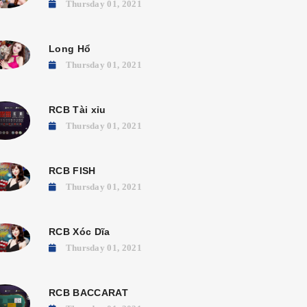
Thursday 01, 2021
Long Hổ
Thursday 01, 2021
RCB Tài xỉu
Thursday 01, 2021
RCB FISH
Thursday 01, 2021
RCB Xóc Dĩa
Thursday 01, 2021
RCB BACCARAT