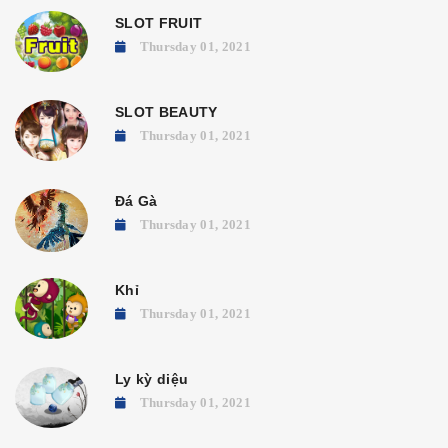
SLOT FRUIT
Thursday 01, 2021
SLOT BEAUTY
Thursday 01, 2021
Đá Gà
Thursday 01, 2021
Khỉ
Thursday 01, 2021
Ly kỳ diệu
Thursday 01, 2021