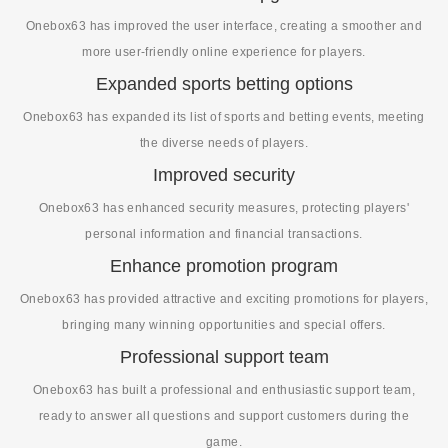
Onebox63 has improved the user interface, creating a smoother and
more user-friendly online experience for players.
Expanded sports betting options
Onebox63 has expanded its list of sports and betting events, meeting
the diverse needs of players.
Improved security
Onebox63 has enhanced security measures, protecting players'
personal information and financial transactions.
Enhance promotion program
Onebox63 has provided attractive and exciting promotions for players,
bringing many winning opportunities and special offers.
Professional support team
Onebox63 has built a professional and enthusiastic support team,
ready to answer all questions and support customers during the
game.