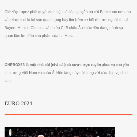
Giờ đây Lopez phải quyết định liệu sẽ tiếp tục gắn bó với Barcelona nơi anh
vẫn được coi là tài sản quan trọng hay tìm kiếm cơ hội ở nước ngoài khi cả
Bayern Munich Chelsea và nhiều CLB châu Âu khác đều đang dành sự
quan tâm lớn đến sản phẩm của La Masia.
ONEBOX63 là một nhà cái (nhà cái) cá cược trực tuyến
phục vụ chủ yếu
thị trường Việt Nam và châu Á. Nền tảng này nổi tiếng với các dịch vụ chính
sau:
EURO 2024