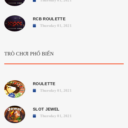
Thursday 01, 2021
RCB ROULETTE
Thursday 01, 2021
TRÒ CHƠI PHỔ BIẾN
ROULETTE
Thursday 01, 2021
SLOT JEWEL
Thursday 01, 2021