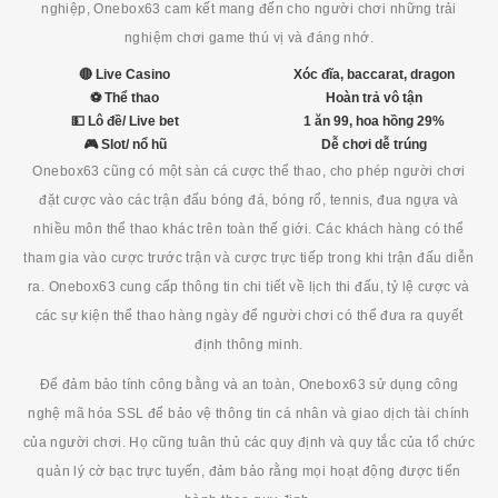
nghiệp, Onebox63 cam kết mang đến cho người chơi những trải
nghiệm chơi game thú vị và đáng nhớ.
🔴 Live Casino
Xóc đĩa, baccarat, dragon
⚽ Thể thao
Hoàn trả vô tận
💵 Lô đề/ Live bet
1 ăn 99, hoa hồng 29%
🎮 Slot/ nổ hũ
Dễ chơi dễ trúng
Onebox63 cũng có một sàn cá cược thể thao, cho phép người chơi
đặt cược vào các trận đấu bóng đá, bóng rổ, tennis, đua ngựa và
nhiều môn thể thao khác trên toàn thế giới. Các khách hàng có thể
tham gia vào cược trước trận và cược trực tiếp trong khi trận đấu diễn
ra. Onebox63 cung cấp thông tin chi tiết về lịch thi đấu, tỷ lệ cược và
các sự kiện thể thao hàng ngày để người chơi có thể đưa ra quyết
định thông minh.
Để đảm bảo tính công bằng và an toàn, Onebox63 sử dụng công
nghệ mã hóa SSL để bảo vệ thông tin cá nhân và giao dịch tài chính
của người chơi. Họ cũng tuân thủ các quy định và quy tắc của tổ chức
quản lý cờ bạc trực tuyến, đảm bảo rằng mọi hoạt động được tiến