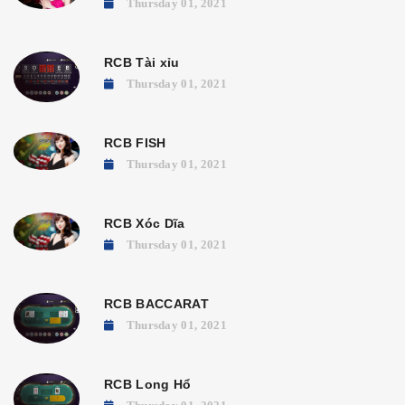
Thursday 01, 2021
RCB Tài xỉu
Thursday 01, 2021
RCB FISH
Thursday 01, 2021
RCB Xóc Dĩa
Thursday 01, 2021
RCB BACCARAT
Thursday 01, 2021
RCB Long Hổ