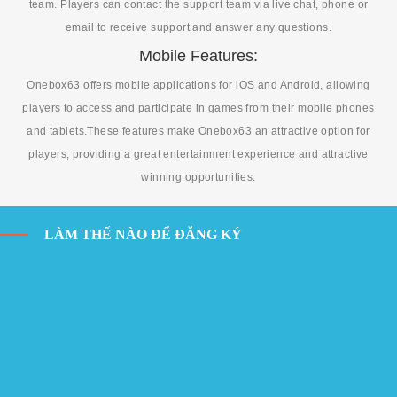
team. Players can contact the support team via live chat, phone or
email to receive support and answer any questions.
Mobile Features:
Onebox63 offers mobile applications for iOS and Android, allowing
players to access and participate in games from their mobile phones
and tablets.These features make Onebox63 an attractive option for
players, providing a great entertainment experience and attractive
winning opportunities.
LÀM THẾ NÀO ĐỂ ĐĂNG KÝ