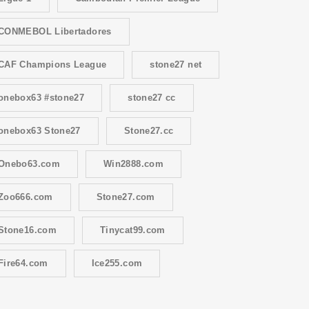
CONMEBOL Libertadores
CAF Champions League
stone27 net
onebox63 #stone27
stone27 cc
onebox63 Stone27
Stone27.cc
Onebo63.com
Win2888.com
Zoo666.com
Stone27.com
Stone16.com
Tinycat99.com
Fire64.com
Ice255.com