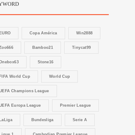
YWORD
EURO
Copa América
Win2888
Zoo666
Bamboo21
Tinycat99
Onebox63
Stone16
FIFA World Cup
World Cup
UEFA Champions League
UEFA Europa League
Premier League
LaLiga
Bundesliga
Serie A
Ligue 1
Cambodian Premier League