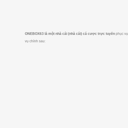
ONEBOX63 là một nhà cái (nhà cái) cá cược trực tuyến
phục vụ 
vụ chính sau: