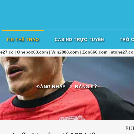
TIN THỂ THAO
CASINO TRỰC TUYẾN
TRÒ 
ebox63.com
|
Win2888.com
|
Zoo666.com
|
stone27.com
|
Stone1
ĐĂNG NHẬP
ĐĂNG KÝ
EU