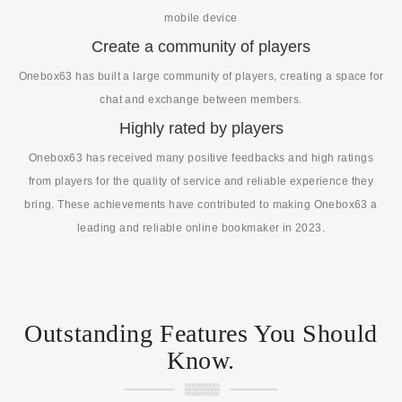
mobile device
Create a community of players
Onebox63 has built a large community of players, creating a space for
chat and exchange between members.
Highly rated by players
Onebox63 has received many positive feedbacks and high ratings
from players for the quality of service and reliable experience they
bring. These achievements have contributed to making Onebox63 a
leading and reliable online bookmaker in 2023.
Outstanding Features You Should
Know.