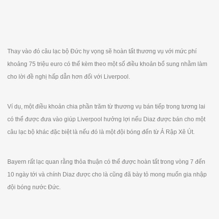
Thay vào đó câu lạc bộ Đức hy vọng sẽ hoàn tất thương vụ với mức phí
khoảng 75 triệu euro có thể kèm theo một số điều khoản bổ sung nhằm làm
cho lời đề nghị hấp dẫn hơn đối với Liverpool.
Ví dụ, một điều khoản chia phần trăm từ thương vụ bán tiếp trong tương lai
có thể được đưa vào giúp Liverpool hưởng lợi nếu Diaz được bán cho một
câu lạc bộ khác đặc biệt là nếu đó là một đội bóng đến từ Ả Rập Xê Út.
Bayern rất lạc quan rằng thỏa thuận có thể được hoàn tất trong vòng 7 đến
10 ngày tới và chính Diaz được cho là cũng đã bày tỏ mong muốn gia nhập
đội bóng nước Đức.