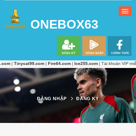
ONEBOX63
nycat99.com
|
Fire64.com
|
Ice255.com
| Tài khoản VIP miễn phí | T
ĐĂNG NHẬP
ĐĂNG KÝ