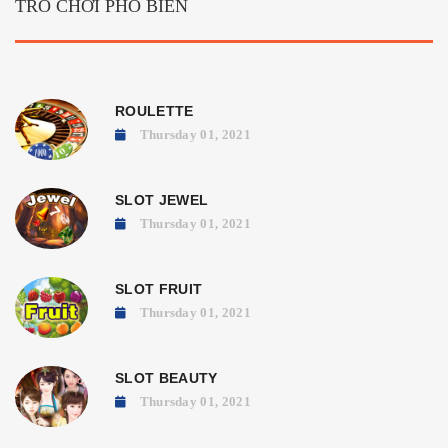
TRÒ CHƠI PHỔ BIẾN
ROULETTE
Thursday 01, 2021
SLOT JEWEL
Thursday 01, 2021
SLOT FRUIT
Thursday 01, 2021
SLOT BEAUTY
Thursday 01, 2021