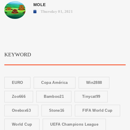
MOLE
Thursday 01, 2021
KEYWORD
EURO
Copa América
Win2888
Zoo666
Bamboo21
Tinycat99
Onebox63
Stone16
FIFA World Cup
World Cup
UEFA Champions League