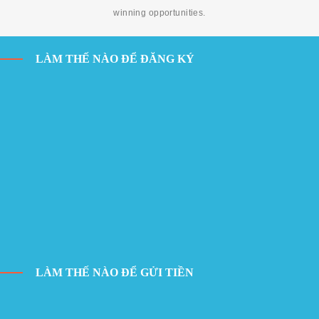
winning opportunities.
LÀM THẾ NÀO ĐỂ ĐĂNG KÝ
LÀM THẾ NÀO ĐỂ GỬI TIỀN