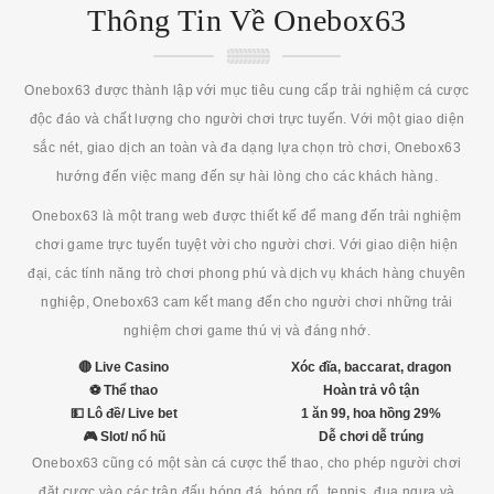
Thông Tin Về Onebox63
Onebox63 được thành lập với mục tiêu cung cấp trải nghiệm cá cược
độc đáo và chất lượng cho người chơi trực tuyến. Với một giao diện
sắc nét, giao dịch an toàn và đa dạng lựa chọn trò chơi, Onebox63
hướng đến việc mang đến sự hài lòng cho các khách hàng.
Onebox63 là một trang web được thiết kế để mang đến trải nghiệm
chơi game trực tuyến tuyệt vời cho người chơi. Với giao diện hiện
đại, các tính năng trò chơi phong phú và dịch vụ khách hàng chuyên
nghiệp, Onebox63 cam kết mang đến cho người chơi những trải
nghiệm chơi game thú vị và đáng nhớ.
🔴 Live Casino
Xóc đĩa, baccarat, dragon
⚽ Thể thao
Hoàn trả vô tận
💵 Lô đề/ Live bet
1 ăn 99, hoa hồng 29%
🎮 Slot/ nổ hũ
Dễ chơi dễ trúng
Onebox63 cũng có một sàn cá cược thể thao, cho phép người chơi
đặt cược vào các trận đấu bóng đá, bóng rổ, tennis, đua ngựa và