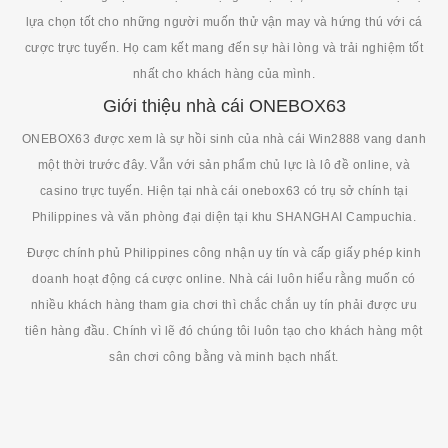
lựa chọn tốt cho những người muốn thử vận may và hứng thú với cá
cược trực tuyến. Họ cam kết mang đến sự hài lòng và trải nghiệm tốt
nhất cho khách hàng của mình.
Giới thiệu nhà cái ONEBOX63
ONEBOX63 được xem là sự hồi sinh của nhà cái Win2888 vang danh
một thời trước đây. Vẫn với sản phẩm chủ lực là lô đề online, và
casino trực tuyến. Hiện tại nhà cái onebox63 có trụ sở chính tại
Philippines và văn phòng đại diện tại khu SHANGHAI Campuchia.
Được chính phủ Philippines công nhận uy tín và cấp giấy phép kinh
doanh hoạt động cá cược online. Nhà cái luôn hiểu rằng muốn có
nhiều khách hàng tham gia chơi thì chắc chắn uy tín phải được ưu
tiên hàng đầu. Chính vì lẽ đó chúng tôi luôn tạo cho khách hàng một
sân chơi công bằng và minh bạch nhất.