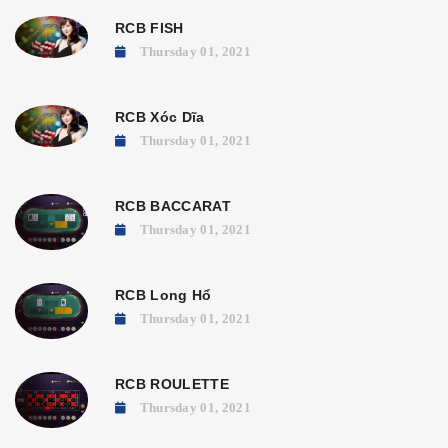
RCB FISH
Thursday 01, 2021
RCB Xóc Dĩa
Thursday 01, 2021
RCB BACCARAT
Thursday 01, 2021
RCB Long Hổ
Thursday 01, 2021
RCB ROULETTE
Thursday 01, 2021