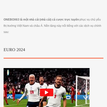
ONEBOX63 là một nhà cái (nhà cái) cá cược trực tuyến
phục vụ chủ yếu
thị trường Việt Nam và châu Á. Nền tảng này nổi tiếng với các dịch vụ chính
sau:
EURO 2024