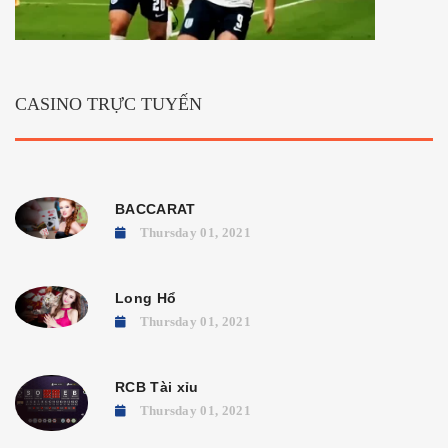
CASINO TRỰC TUYẾN
BACCARAT
Thursday 01, 2021
Long Hổ
Thursday 01, 2021
RCB Tài xỉu
Thursday 01, 2021