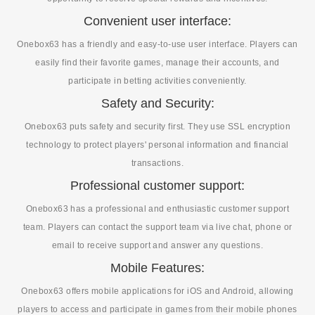
Convenient user interface:
Onebox63 has a friendly and easy-to-use user interface. Players can
easily find their favorite games, manage their accounts, and
participate in betting activities conveniently.
Safety and Security:
Onebox63 puts safety and security first. They use SSL encryption
technology to protect players' personal information and financial
transactions.
Professional customer support:
Onebox63 has a professional and enthusiastic customer support
team. Players can contact the support team via live chat, phone or
email to receive support and answer any questions.
Mobile Features:
Onebox63 offers mobile applications for iOS and Android, allowing
players to access and participate in games from their mobile phones