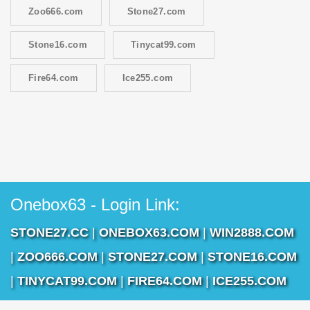
Zoo666.com
Stone27.com
Stone16.com
Tinycat99.com
Fire64.com
Ice255.com
Onebox63 - Login Link:
STONE27.CC
|
ONEBOX63.COM
|
WIN2888.COM
|
ZOO666.COM
|
STONE27.COM
|
STONE16.COM
|
TINYCAT99.COM
|
FIRE64.COM
|
ICE255.COM