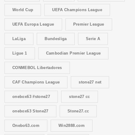
World Cup
UEFA Champions League
UEFA Europa League
Premier League
LaLiga
Bundesliga
Serie A
Ligue 1
Cambodian Premier League
CONMEBOL Libertadores
CAF Champions League
stone27 net
onebox63 #stone27
stone27 cc
onebox63 Stone27
Stone27.cc
Onebo63.com
Win2888.com