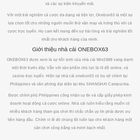
và các sự kiện khuyến mãi.
Với một trải nghiệm cá cược đa dạng và tiện lợi, Onebox63 là một sự
lựa chọn tốt cho những người muốn thử vận may và hứng thú với cá
cược trực tuyến. Họ cam kết mang đến sự hài lòng và trải nghiệm tốt
nhất cho khách hàng của mình.
Giới thiệu nhà cái ONEBOX63
ONEBOX63 được xem là sự hồi sinh của nhà cái Win2888 vang danh
một thời trước đây. Vẫn với sản phẩm chủ lực là lô đề online, và
casino trực tuyến. Hiện tại nhà cái onebox63 có trụ sở chính tại
Philippines và văn phòng đại diện tại khu SHANGHAI Campuchia.
Được chính phủ Philippines công nhận uy tín và cấp giấy phép kinh
doanh hoạt động cá cược online. Nhà cái luôn hiểu rằng muốn có
nhiều khách hàng tham gia chơi thì chắc chắn uy tín phải được ưu
tiên hàng đầu. Chính vì lẽ đó chúng tôi luôn tạo cho khách hàng một
sân chơi công bằng và minh bạch nhất.