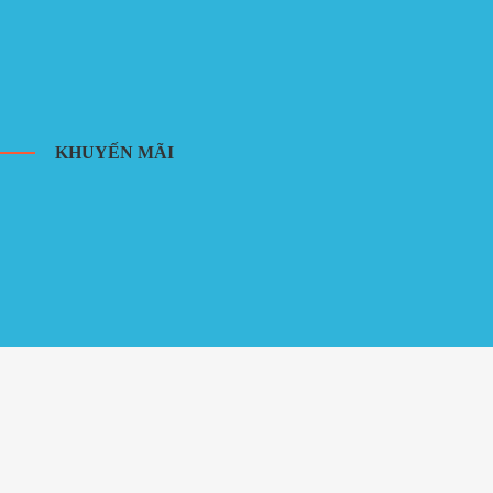
KHUYẾN MÃI