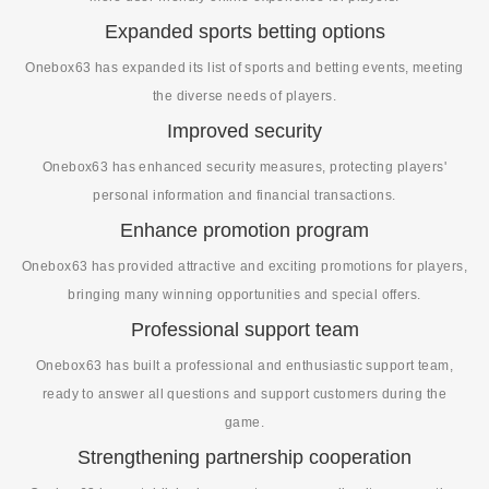
Expanded sports betting options
Onebox63 has expanded its list of sports and betting events, meeting
the diverse needs of players.
Improved security
Onebox63 has enhanced security measures, protecting players'
personal information and financial transactions.
Enhance promotion program
Onebox63 has provided attractive and exciting promotions for players,
bringing many winning opportunities and special offers.
Professional support team
Onebox63 has built a professional and enthusiastic support team,
ready to answer all questions and support customers during the
game.
Strengthening partnership cooperation