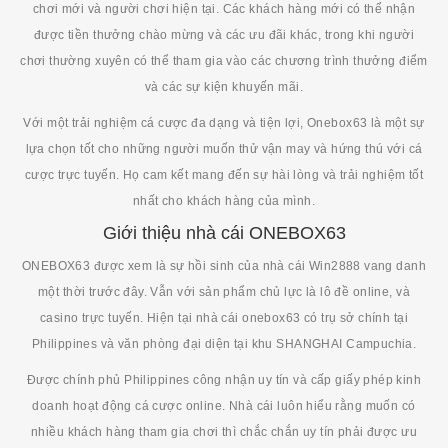
chơi mới và người chơi hiện tại. Các khách hàng mới có thể nhận
được tiền thưởng chào mừng và các ưu đãi khác, trong khi người
chơi thường xuyên có thể tham gia vào các chương trình thưởng điểm
và các sự kiện khuyến mãi.
Với một trải nghiệm cá cược đa dạng và tiện lợi, Onebox63 là một sự
lựa chọn tốt cho những người muốn thử vận may và hứng thú với cá
cược trực tuyến. Họ cam kết mang đến sự hài lòng và trải nghiệm tốt
nhất cho khách hàng của mình.
Giới thiệu nhà cái ONEBOX63
ONEBOX63 được xem là sự hồi sinh của nhà cái Win2888 vang danh
một thời trước đây. Vẫn với sản phẩm chủ lực là lô đề online, và
casino trực tuyến. Hiện tại nhà cái onebox63 có trụ sở chính tại
Philippines và văn phòng đại diện tại khu SHANGHAI Campuchia.
Được chính phủ Philippines công nhận uy tín và cấp giấy phép kinh
doanh hoạt động cá cược online. Nhà cái luôn hiểu rằng muốn có
nhiều khách hàng tham gia chơi thì chắc chắn uy tín phải được ưu