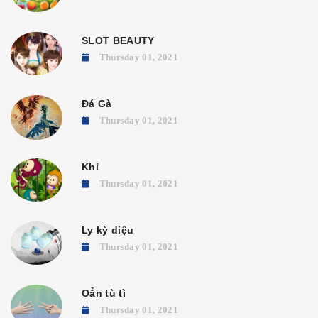
SLOT BEAUTY
Thursday 01, 2021
Đá Gà
Thursday 01, 2021
Khỉ
Thursday 01, 2021
Ly kỳ diệu
Thursday 01, 2021
Oẳn tù tì
Thursday 01, 2021