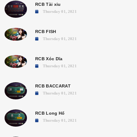
RCB Tài xỉu
Thursday 01, 2021
RCB FISH
Thursday 01, 2021
RCB Xóc Dĩa
Thursday 01, 2021
RCB BACCARAT
Thursday 01, 2021
RCB Long Hổ
Thursday 01, 2021