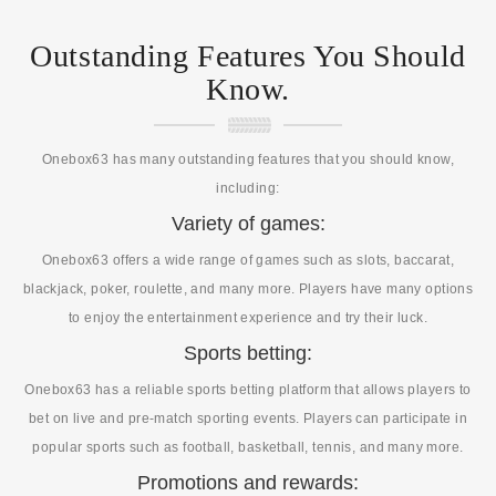
Outstanding Features You Should
Know.
Onebox63 has many outstanding features that you should know,
including:
Variety of games:
Onebox63 offers a wide range of games such as slots, baccarat,
blackjack, poker, roulette, and many more. Players have many options
to enjoy the entertainment experience and try their luck.
Sports betting:
Onebox63 has a reliable sports betting platform that allows players to
bet on live and pre-match sporting events. Players can participate in
popular sports such as football, basketball, tennis, and many more.
Promotions and rewards: