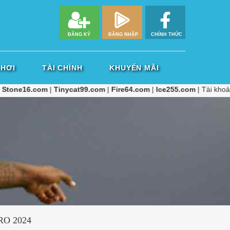
CHƠI
TÀI CHÍNH
KHUYẾN MÃI
|
Tinycat99.com
|
Fire64.com
|
Ice255.com
| Tài khoản VIP miễn phí 
RO 2024