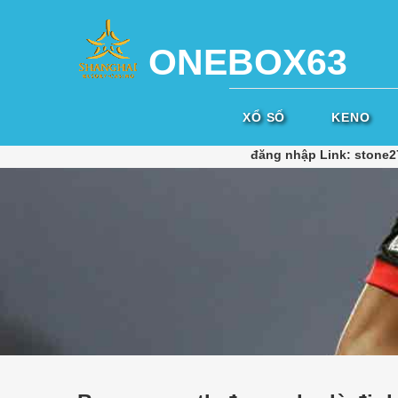
ONEBOX63
XỔ SỐ
KENO
đăng nhập Link:
stone27.cc
|
Onebox