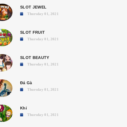
SLOT JEWEL
Thursday 01, 2021
SLOT FRUIT
Thursday 01, 2021
SLOT BEAUTY
Thursday 01, 2021
Đá Gà
Thursday 01, 2021
Khỉ
Thursday 01, 2021