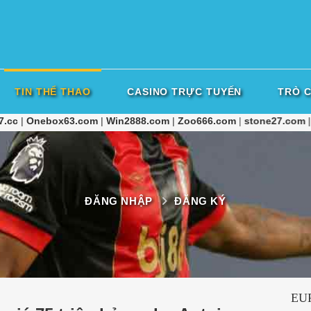
TIN THỂ THAO
CASINO TRỰC TUYẾN
TRÒ 
63.com
|
Win2888.com
|
Zoo666.com
|
stone27.com
|
Stone16.com
ĐĂNG NHẬP
ĐĂNG KÝ
EU