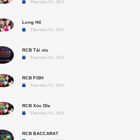
Thursday 01, 2021
Long Hổ
Thursday 01, 2021
RCB Tài xỉu
Thursday 01, 2021
RCB FISH
Thursday 01, 2021
RCB Xóc Dĩa
Thursday 01, 2021
RCB BACCARAT