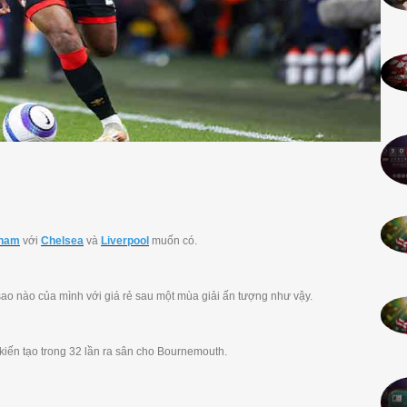
nham
với
Chelsea
và
Liverpool
muốn có.
ao nào của mình với giá rẻ sau một mùa giải ấn tượng như vậy.
ến ​​tạo trong 32 lần ra sân cho Bournemouth.