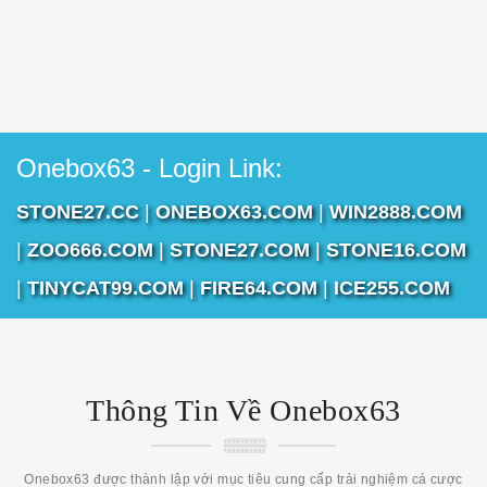
Onebox63 - Login Link:
STONE27.CC
|
ONEBOX63.COM
|
WIN2888.COM
|
ZOO666.COM
|
STONE27.COM
|
STONE16.COM
|
TINYCAT99.COM
|
FIRE64.COM
|
ICE255.COM
Thông Tin Về Onebox63
Onebox63 được thành lập với mục tiêu cung cấp trải nghiệm cá cược