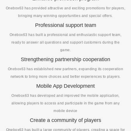
Onebox63 has provided attractive and exciting promotions for players,
bringing many winning opportunities and special offers.
Professional support team
Onebox63 has built a professional and enthusiastic support team,
ready to answer all questions and support customers during the
game.
Strengthening partnership cooperation
Onebox63 has established new partners, expanding its cooperation
network to bring more choices and better experiences to players.
Mobile App Development
Onebox63 has developed and improved the mobile application,
allowing players to access and participate in the game from any
mobile device
Create a community of players
Onebox63 has built a large community of players, creating a space for