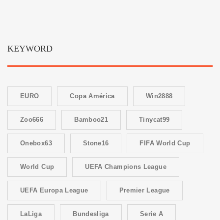
KEYWORD
EURO
Copa América
Win2888
Zoo666
Bamboo21
Tinycat99
Onebox63
Stone16
FIFA World Cup
World Cup
UEFA Champions League
UEFA Europa League
Premier League
LaLiga
Bundesliga
Serie A