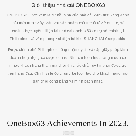
Giới thiệu nhà cái ONEBOX63
ONEBOX63 được xem là sự hồi sinh của nhà cái Win2888 vang danh
một thời trước đây. Vẫn với sản phẩm chủ lực là lô đề online, và
casino trực tuyến. Hiện tại nhà cái onebox63 có trụ sở chính tại
Philippines và văn phòng đại diện tại khu SHANGHAI Campuchia.
Được chính phủ Philippines công nhận uy tín và cấp giấy phép kinh
doanh hoạt động cá cược online. Nhà cái luôn hiểu rằng muốn có
nhiều khách hàng tham gia chơi thì chắc chắn uy tín phải được ưu
tiên hàng đầu. Chính vì lẽ đó chúng tôi luôn tạo cho khách hàng một
sân chơi công bằng và minh bạch nhất.
OneBox63 Achievements In 2023.