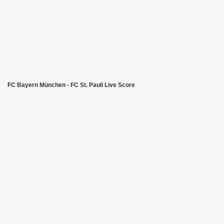
FC Bayern München - FC St. Pauli Live Score