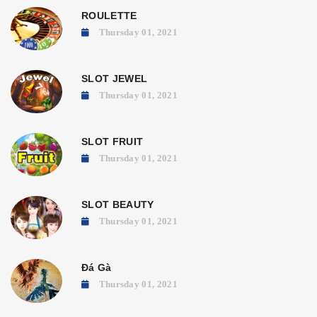
ROULETTE
Thursday 01, 2021
SLOT JEWEL
Thursday 01, 2021
SLOT FRUIT
Thursday 01, 2021
SLOT BEAUTY
Thursday 01, 2021
Đá Gà
Thursday 01, 2021