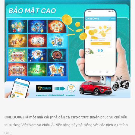
ONEBOX63 là một nhà cái (nhà cái) cá cược trực tuyến
phục vụ chủ yếu
thị trường Việt Nam và châu Á. Nền tảng này nổi tiếng với các dịch vụ chính
sau: