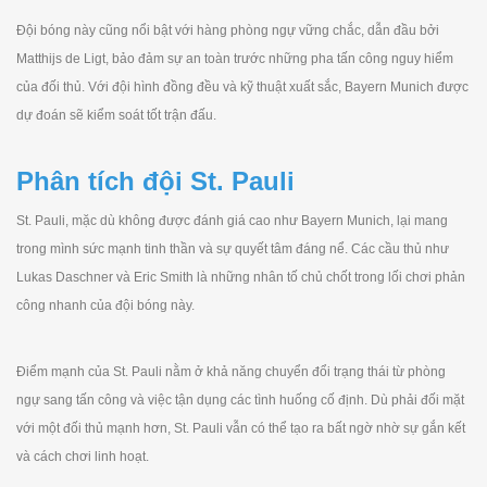
Đội bóng này cũng nổi bật với hàng phòng ngự vững chắc, dẫn đầu bởi
Matthijs de Ligt, bảo đảm sự an toàn trước những pha tấn công nguy hiểm
của đối thủ. Với đội hình đồng đều và kỹ thuật xuất sắc, Bayern Munich được
dự đoán sẽ kiểm soát tốt trận đấu.
Phân tích đội St. Pauli
St. Pauli, mặc dù không được đánh giá cao như Bayern Munich, lại mang
trong mình sức mạnh tinh thần và sự quyết tâm đáng nể. Các cầu thủ như
Lukas Daschner và Eric Smith là những nhân tố chủ chốt trong lối chơi phản
công nhanh của đội bóng này.
Điểm mạnh của St. Pauli nằm ở khả năng chuyển đổi trạng thái từ phòng
ngự sang tấn công và việc tận dụng các tình huống cố định. Dù phải đối mặt
với một đối thủ mạnh hơn, St. Pauli vẫn có thể tạo ra bất ngờ nhờ sự gắn kết
và cách chơi linh hoạt.