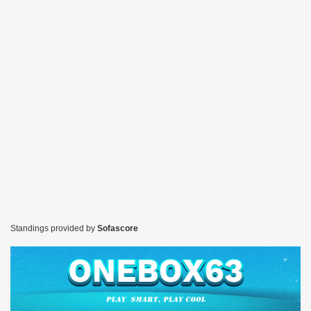
Standings provided by
Sofascore