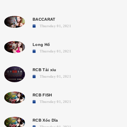
BACCARAT
Thursday 01, 2021
Long Hổ
Thursday 01, 2021
RCB Tài xỉu
Thursday 01, 2021
RCB FISH
Thursday 01, 2021
RCB Xóc Dĩa
Thursday 01, 2021