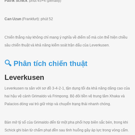
Patrik Schick
: phút 45+4 (penalty)
Can Uzun
(Frankfurt): phút 52
Chiến thắng này không chỉ mang ý nghĩa về điểm số mà còn thể hiện chiều
sâu chiến thuật và khả năng kiểm soát trận đấu của Leverkusen.
🔍 Phân tích chiến thuật
Leverkusen
Leverkusen ra sân với sơ đồ 3-4-2-1, tận dụng tối đa khả năng dâng cao của
hai hậu vệ cánh Grimaldo và Frimpong. Bộ đôi tiền vệ trung tâm Xhaka và
Palacios đóng vai trò giữ nhịp và chuyển trạng thái nhanh chóng.
Bàn mở tỷ số của Grimaldo đến từ một pha phối hợp biên sắc bén, trong khi
Schick ghi bàn từ chấm phạt đền sau tình huống gây áp lực trong vòng cấm.