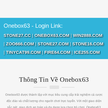
Onebox63 - Login Link:
STONE27.CC
|
ONEBOX63.COM
|
WIN2888.COM
|
ZOO666.COM
|
STONE27.COM
|
STONE16.COM
|
TINYCAT99.COM
|
FIRE64.COM
|
ICE255.COM
Thông Tin Về Onebox63
Onebox63 được thành lập với mục tiêu cung cấp trải nghiệm cá cược
độc đáo và chất lượng cho người chơi trực tuyến. Với một giao diện
sắc nét, giao dịch an toàn và đa dạng lựa chọn trò chơi, Onebox63