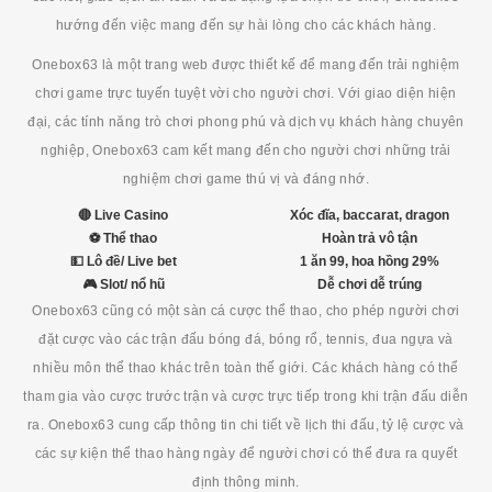
hướng đến việc mang đến sự hài lòng cho các khách hàng.
Onebox63 là một trang web được thiết kế để mang đến trải nghiệm
chơi game trực tuyến tuyệt vời cho người chơi. Với giao diện hiện
đại, các tính năng trò chơi phong phú và dịch vụ khách hàng chuyên
nghiệp, Onebox63 cam kết mang đến cho người chơi những trải
nghiệm chơi game thú vị và đáng nhớ.
🔴 Live Casino
Xóc đĩa, baccarat, dragon
⚽ Thể thao
Hoàn trả vô tận
💵 Lô đề/ Live bet
1 ăn 99, hoa hồng 29%
🎮 Slot/ nổ hũ
Dễ chơi dễ trúng
Onebox63 cũng có một sàn cá cược thể thao, cho phép người chơi
đặt cược vào các trận đấu bóng đá, bóng rổ, tennis, đua ngựa và
nhiều môn thể thao khác trên toàn thế giới. Các khách hàng có thể
tham gia vào cược trước trận và cược trực tiếp trong khi trận đấu diễn
ra. Onebox63 cung cấp thông tin chi tiết về lịch thi đấu, tỷ lệ cược và
các sự kiện thể thao hàng ngày để người chơi có thể đưa ra quyết
định thông minh.