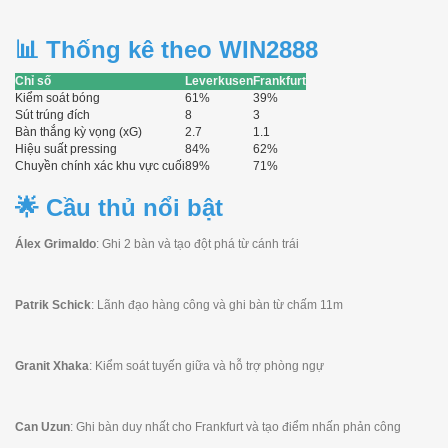
📊 Thống kê theo WIN2888
Chỉ số
Leverkusen
Frankfurt
Kiểm soát bóng
61%
39%
Sút trúng đích
8
3
Bàn thắng kỳ vọng (xG)
2.7
1.1
Hiệu suất pressing
84%
62%
Chuyền chính xác khu vực cuối
89%
71%
🌟 Cầu thủ nổi bật
Álex Grimaldo
: Ghi 2 bàn và tạo đột phá từ cánh trái
Patrik Schick
: Lãnh đạo hàng công và ghi bàn từ chấm 11m
Granit Xhaka
: Kiểm soát tuyến giữa và hỗ trợ phòng ngự
Can Uzun
: Ghi bàn duy nhất cho Frankfurt và tạo điểm nhấn phản công