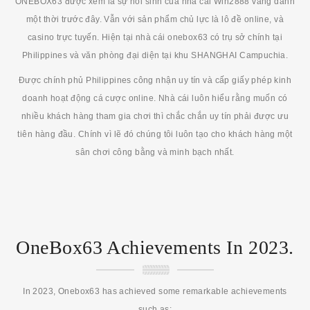
ONEBOX63 được xem là sự hồi sinh của nhà cái Win2888 vang danh
một thời trước đây. Vẫn với sản phẩm chủ lực là lô đề online, và
casino trực tuyến. Hiện tại nhà cái onebox63 có trụ sở chính tại
Philippines và văn phòng đại diện tại khu SHANGHAI Campuchia.
Được chính phủ Philippines công nhận uy tín và cấp giấy phép kinh
doanh hoạt động cá cược online. Nhà cái luôn hiểu rằng muốn có
nhiều khách hàng tham gia chơi thì chắc chắn uy tín phải được ưu
tiên hàng đầu. Chính vì lẽ đó chúng tôi luôn tạo cho khách hàng một
sân chơi công bằng và minh bạch nhất.
OneBox63 Achievements In 2023.
In 2023, Onebox63 has achieved some remarkable achievements
such as: