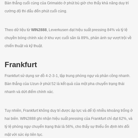
Bàn thắng cuối cùng của Grimaldo ở phút bù giờ cho thấy khả năng duy trì
cường độ thi đấu đến phút cuối cùng.
Theo dữ liệu từ
WIN2888
, Leverkusen đạt hiệu suất pressing 84% và tỷ lệ
chuyền bóng chính xác ở khu vực cuối sân là 89%, phản ánh sự vượt trội về
chiến thuật và kỹ thuật.
Frankfurt
Frankfurt sử dụng sơ đồ 4-2-3-1, tập trung phòng ngự và phản công nhanh.
Bàn thắng của Uzun ở phút 52 là kết quả của một pha chuyển trạng thái
nhanh và dứt điểm chính xác.
Tuy nhiên, Frankfurt không duy trì được áp lực và để lộ nhiều khoảng trống ở
hai biên. WIN2888 ghi nhận hiệu suất pressing của Frankfurt chỉ đạt 62%, và
tỷ lệ phòng ngự chuyển trạng thái là 56%, cho thấy sự thiếu ổn định khi đối
mặt với sức ép liên tục.