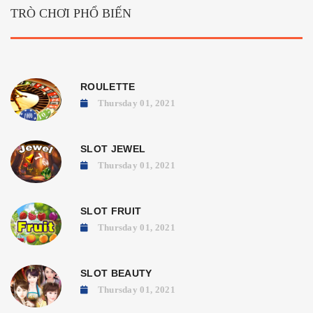
TRÒ CHƠI PHỔ BIẾN
ROULETTE
Thursday 01, 2021
SLOT JEWEL
Thursday 01, 2021
SLOT FRUIT
Thursday 01, 2021
SLOT BEAUTY
Thursday 01, 2021