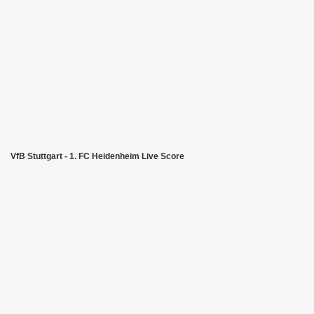
VfB Stuttgart - 1. FC Heidenheim Live Score