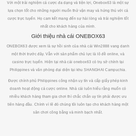
Với một trải nghiệm cá cược đa dạng và tiện lợi, Onebox63 là một sự
lựa chọn tốt cho những người muốn thử vận may và hứng thú với cá
cược trực tuyến. Họ cam kết mang đến sự hài lòng và trải nghiệm tốt
nhất cho khách hàng của mình.
Giới thiệu nhà cái ONEBOX63
ONEBOX63 được xem là sự hồi sinh của nhà cái Win2888 vang danh
một thời trước đây. Vẫn với sản phẩm chủ lực là lô đề online, và
casino trực tuyến. Hiện tại nhà cái onebox63 có trụ sở chính tại
Philippines và văn phòng đại diện tại khu SHANGHAI Campuchia.
Được chính phủ Philippines công nhận uy tín và cấp giấy phép kinh
doanh hoạt động cá cược online. Nhà cái luôn hiểu rằng muốn có
nhiều khách hàng tham gia chơi thì chắc chắn uy tín phải được ưu
tiên hàng đầu. Chính vì lẽ đó chúng tôi luôn tạo cho khách hàng một
sân chơi công bằng và minh bạch nhất.