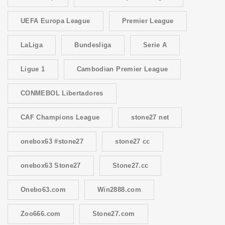
UEFA Europa League
Premier League
LaLiga
Bundesliga
Serie A
Ligue 1
Cambodian Premier League
CONMEBOL Libertadores
CAF Champions League
stone27 net
onebox63 #stone27
stone27 cc
onebox63 Stone27
Stone27.cc
Onebo63.com
Win2888.com
Zoo666.com
Stone27.com