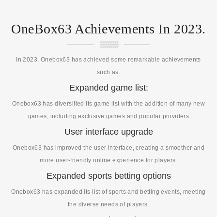
OneBox63 Achievements In 2023.
In 2023, Onebox63 has achieved some remarkable achievements
such as:
Expanded game list:
Onebox63 has diversified its game list with the addition of many new
games, including exclusive games and popular providers
User interface upgrade
Onebox63 has improved the user interface, creating a smoother and
more user-friendly online experience for players.
Expanded sports betting options
Onebox63 has expanded its list of sports and betting events, meeting
the diverse needs of players.