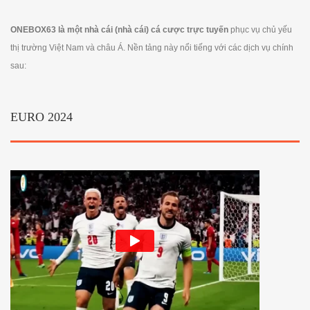
ONEBOX63 là một nhà cái (nhà cái) cá cược trực tuyến
phục vụ chủ yếu
thị trường Việt Nam và châu Á. Nền tảng này nổi tiếng với các dịch vụ chính
sau:
EURO 2024