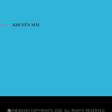
KHUYẾN MÃI
ONEBOX63 COPYRIGHTS 2025. ALL RIGHTS RESERVED