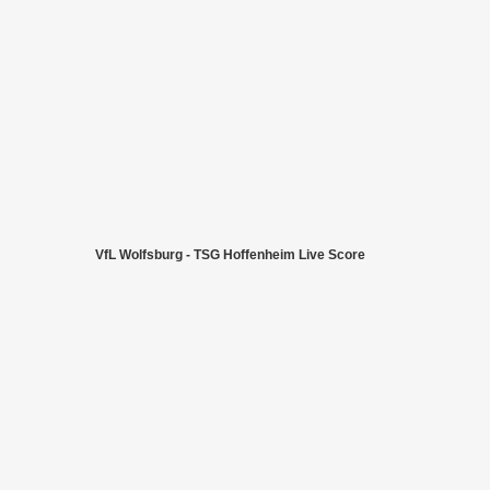
VfL Wolfsburg - TSG Hoffenheim Live Score