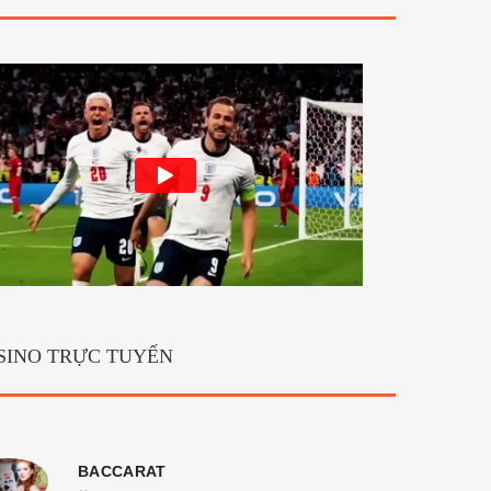
SINO TRỰC TUYẾN
BACCARAT