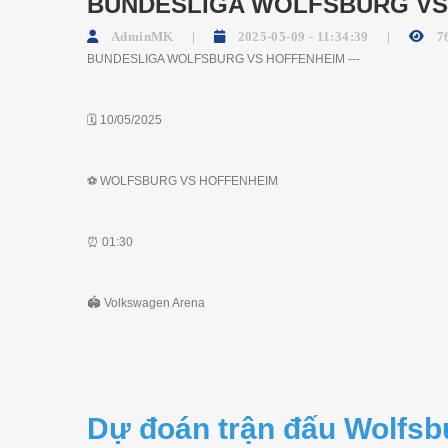
BUNDESLIGA WOLFSBURG VS 
AdminMK
2025-05-09 - 11:34:39
7
BUNDESLIGA WOLFSBURG VS HOFFENHEIM ---
🗓 10/05/2025
⚽️ WOLFSBURG VS HOFFENHEIM
⏰ 01:30
🏟 Volkswagen Arena
Dự đoán trận đấu Wolfsb