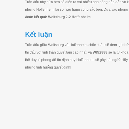
Trận đấu này hứa hẹn sẽ diễn ra với nhiều pha bóng hấp dẫn và khô
nhưng Hoffenheim lại sở hữu hàng công sắc bén. Dựa vào phong độ
đoán kết quả: Wolfsburg 2-2 Hoffenheim
.
Kết luận
Trận đấu giữa Wolfsburg và Hoffenheim chắc chắn sẽ đem lại nh
thi đấu với tinh thần quyết tâm cao nhất, và
WIN2888
sẽ là từ khóa
thể duy trì phong độ ổn định hay Hoffenheim sẽ gây bất ngờ? Hã
những tình huống quyết định!