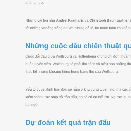
phòng ngự.
Những cái tên như
Andrej Kramaric
và
Christoph Baumgartner
s
tốt những khoảng trống do Wolfsburg để lộ, họ hoàn toàn có khả n
Những cuộc đấu chiến thuật q
Cuộc đối đầu giữa Wolfsburg và Hoffenheim không chỉ đơn thuần là
huấn luyện viên. Wolfsburg sẽ phải tìm cách vô hiệu hóa những tì
thác tốt những khoảng trống trong hàng thủ của Wolfsburg.
Yếu tố quyết định trận đấu sẽ nằm ở khu trung tuyến, nơi mà các ti
kiểm soát được nhịp độ trận đấu, họ sẽ có lợi thế lớn. Ngược lại,
bất ngờ.
Dự đoán kết quả trận đấu