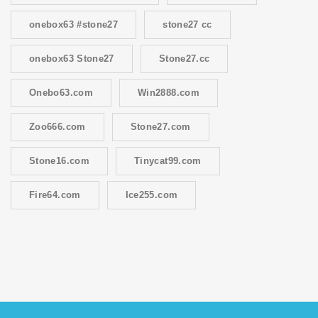
onebox63 #stone27
stone27 cc
onebox63 Stone27
Stone27.cc
Onebo63.com
Win2888.com
Zoo666.com
Stone27.com
Stone16.com
Tinycat99.com
Fire64.com
Ice255.com