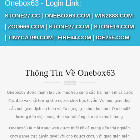
Onebox63 - Login Link:
STONE27.CC
|
ONEBOX63.COM
|
WIN2888.COM
|
ZOO666.COM
|
STONE27.COM
|
STONE16.COM
|
TINYCAT99.COM
|
FIRE64.COM
|
ICE255.COM
Thông Tin Về Onebox63
Onebox63 được thành lập với mục tiêu cung cấp trải nghiệm cá cược
độc đáo và chất lượng cho người chơi trực tuyến. Với một giao diện
sắc nét, giao dịch an toàn và đa dạng lựa chọn trò chơi, Onebox63
hướng đến việc mang đến sự hài lòng cho các khách hàng.
Onebox63 là một trang web được thiết kế để mang đến trải nghiệm
chơi game trực tuyến tuyệt vời cho người chơi. Với giao diện hiện