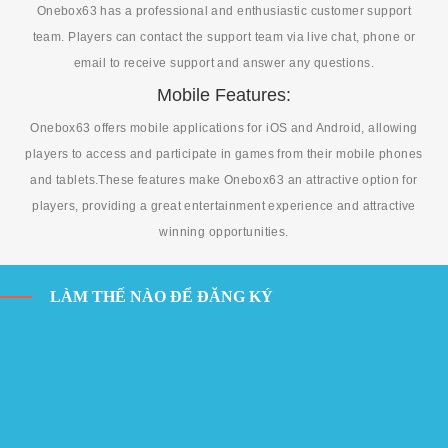
Onebox63 has a professional and enthusiastic customer support
team. Players can contact the support team via live chat, phone or
email to receive support and answer any questions.
Mobile Features:
Onebox63 offers mobile applications for iOS and Android, allowing
players to access and participate in games from their mobile phones
and tablets.These features make Onebox63 an attractive option for
players, providing a great entertainment experience and attractive
winning opportunities.
LÀM THẾ NÀO ĐỂ ĐĂNG KÝ