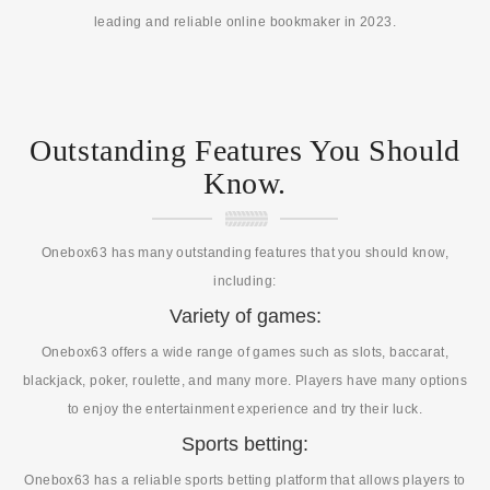
leading and reliable online bookmaker in 2023.
Outstanding Features You Should
Know.
Onebox63 has many outstanding features that you should know,
including:
Variety of games:
Onebox63 offers a wide range of games such as slots, baccarat,
blackjack, poker, roulette, and many more. Players have many options
to enjoy the entertainment experience and try their luck.
Sports betting:
Onebox63 has a reliable sports betting platform that allows players to