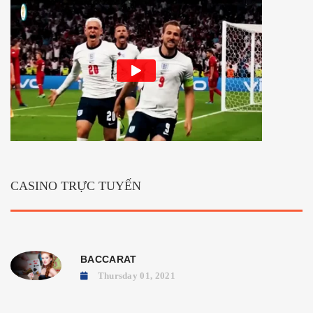
CASINO TRỰC TUYẾN
BACCARAT
Thursday 01, 2021