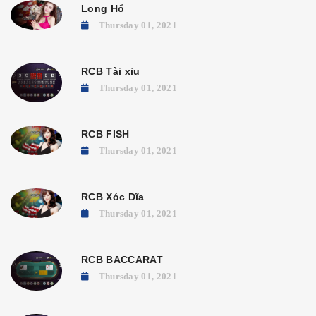
Long Hổ
Thursday 01, 2021
RCB Tài xỉu
Thursday 01, 2021
RCB FISH
Thursday 01, 2021
RCB Xóc Dĩa
Thursday 01, 2021
RCB BACCARAT
Thursday 01, 2021