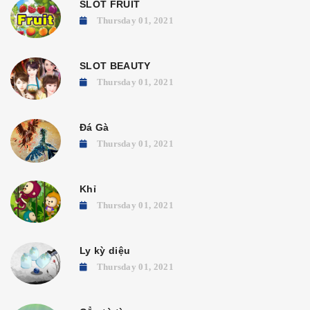
SLOT FRUIT
Thursday 01, 2021
SLOT BEAUTY
Thursday 01, 2021
Đá Gà
Thursday 01, 2021
Khỉ
Thursday 01, 2021
Ly kỳ diệu
Thursday 01, 2021