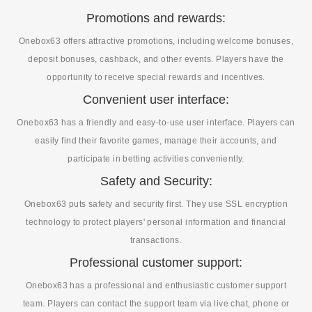
Promotions and rewards:
Onebox63 offers attractive promotions, including welcome bonuses,
deposit bonuses, cashback, and other events. Players have the
opportunity to receive special rewards and incentives.
Convenient user interface:
Onebox63 has a friendly and easy-to-use user interface. Players can
easily find their favorite games, manage their accounts, and
participate in betting activities conveniently.
Safety and Security:
Onebox63 puts safety and security first. They use SSL encryption
technology to protect players' personal information and financial
transactions.
Professional customer support:
Onebox63 has a professional and enthusiastic customer support
team. Players can contact the support team via live chat, phone or