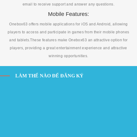
email to receive support and answer any questions.
Mobile Features:
Onebox63 offers mobile applications for iOS and Android, allowing
players to access and participate in games from their mobile phones
and tablets.These features make Onebox63 an attractive option for
players, providing a great entertainment experience and attractive
winning opportunities.
LÀM THẾ NÀO ĐỂ ĐĂNG KÝ