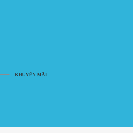
KHUYẾN MÃI