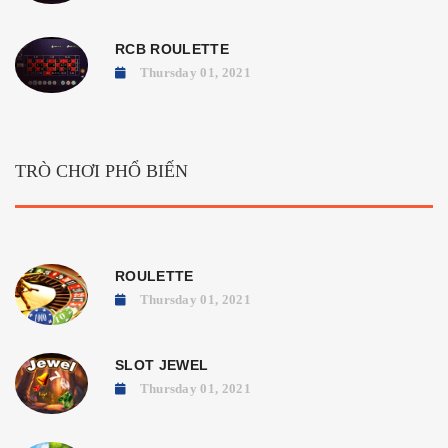
RCB ROULETTE
Thursday 01, 2021
TRÒ CHƠI PHỔ BIẾN
ROULETTE
Thursday 01, 2021
SLOT JEWEL
Thursday 01, 2021