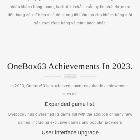
nhiều khách hàng tham gia chơi thì chắc chắn uy tín phải được ưu
tiên hàng đầu. Chính vì lẽ đó chúng tôi luôn tạo cho khách hàng một
sân chơi công bằng và minh bạch nhất.
OneBox63 Achievements In 2023.
In 2023, Onebox63 has achieved some remarkable achievements
such as:
Expanded game list:
Onebox63 has diversified its game list with the addition of many new
games, including exclusive games and popular providers
User interface upgrade