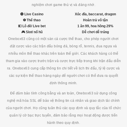
nghiệm chơi game thú vị và đáng nhớ.
🔴 Live Casino
Xóc đĩa, baccarat, dragon
⚽ Thể thao
Hoàn trả vô tận
💵 Lô đề/ Live bet
1 ăn 99, hoa hồng 29%
🎮 Slot/ nổ hũ
Dễ chơi dễ trúng
Onebox63 cũng có một sàn cá cược thể thao, cho phép người chơi
đặt cược vào các trận đấu bóng đá, bóng rổ, tennis, đua ngựa và
nhiều môn thể thao khác trên toàn thế giới. Các khách hàng có thể
tham gia vào cược trước trận và cược trực tiếp trong khi trận đấu diễn
ra. Onebox63 cung cấp thông tin chi tiết về lịch thi đấu, tỷ lệ cược và
các sự kiện thể thao hàng ngày để người chơi có thể đưa ra quyết
định thông minh.
Để đảm bảo tính công bằng và an toàn, Onebox63 sử dụng công
nghệ mã hóa SSL để bảo vệ thông tin cá nhân và giao dịch tài chính
của người chơi. Họ cũng tuân thủ các quy định và quy tắc của tổ chức
quản lý cờ bạc trực tuyến, đảm bảo rằng mọi hoạt động được tiến
hành theo quy định.