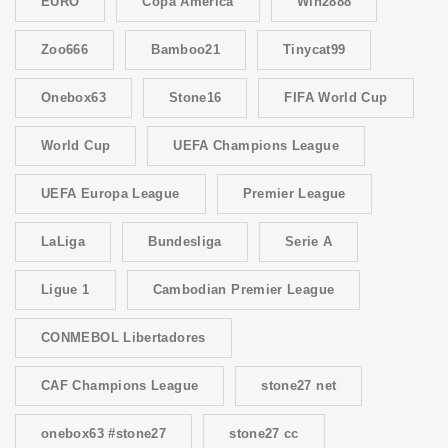
EURO
Copa América
Win2888
Zoo666
Bamboo21
Tinycat99
Onebox63
Stone16
FIFA World Cup
World Cup
UEFA Champions League
UEFA Europa League
Premier League
LaLiga
Bundesliga
Serie A
Ligue 1
Cambodian Premier League
CONMEBOL Libertadores
CAF Champions League
stone27 net
onebox63 #stone27
stone27 cc