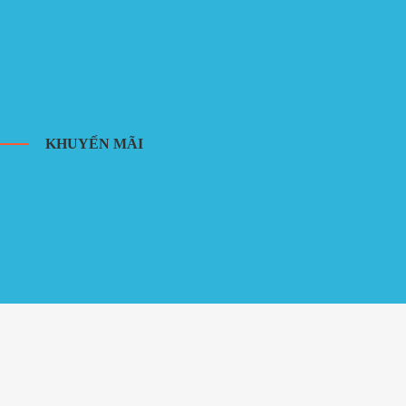
KHUYẾN MÃI