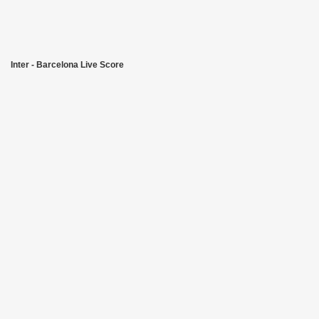
Inter - Barcelona Live Score