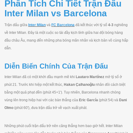
Phân Tích Chi Tiết Trận Đấu
Inter Milan vs Barcelona
Trận đấu giữa
Inter Milan
và
FC Barcelona
đã kết thúc với tỷ số
4-3
nghiêng
về Inter Milan. Đây là một cuộc so tài đầy kịch tính giữa hai đội bóng hàng
đầu châu Âu, mang đến những pha bóng mãn nhãn và kịch bản vô cùng hấp
dẫn.
Diễn Biến Chính Của Trận Đấu
Inter Milan đã có một khởi đầu mạnh mẽ khi
Lautaro Martínez
mở tỷ số ở
phút 21. Trước khi hiệp một kết thúc,
Hakan Çalhanoğlu
nhân đôi cách biệt
bằng một quả phạt đền (phút 45+1'). Tuy nhiên, Barcelona nhanh chóng
vùng lên trong hiệp hai với các bàn thắng của
Eric García
(phút 54) và
Dani
Olmo
(phút 60'), đưa trận đấu trở về vạch xuất phát.
Những phút cuối trận đấu trở nên căng thẳng hơn bao giờ hết. Inter Milan