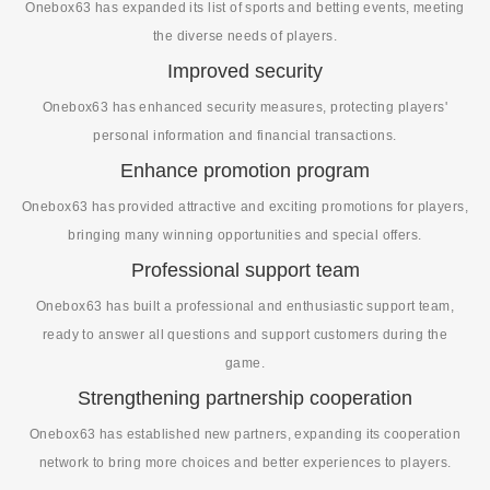
Onebox63 has expanded its list of sports and betting events, meeting
the diverse needs of players.
Improved security
Onebox63 has enhanced security measures, protecting players'
personal information and financial transactions.
Enhance promotion program
Onebox63 has provided attractive and exciting promotions for players,
bringing many winning opportunities and special offers.
Professional support team
Onebox63 has built a professional and enthusiastic support team,
ready to answer all questions and support customers during the
game.
Strengthening partnership cooperation
Onebox63 has established new partners, expanding its cooperation
network to bring more choices and better experiences to players.