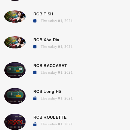
RCB FISH
Thursday 01, 2021
RCB Xóc Dĩa
Thursday 01, 2021
RCB BACCARAT
Thursday 01, 2021
RCB Long Hổ
Thursday 01, 2021
RCB ROULETTE
Thursday 01, 2021