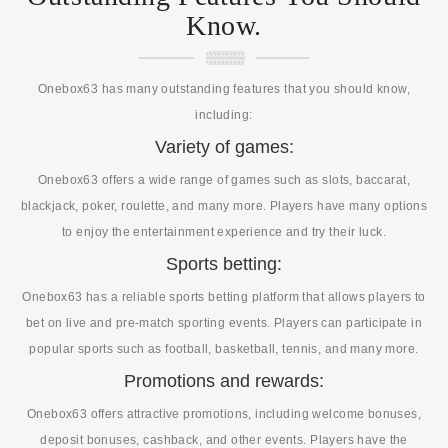
Know.
Onebox63 has many outstanding features that you should know,
including:
Variety of games:
Onebox63 offers a wide range of games such as slots, baccarat,
blackjack, poker, roulette, and many more. Players have many options
to enjoy the entertainment experience and try their luck.
Sports betting:
Onebox63 has a reliable sports betting platform that allows players to
bet on live and pre-match sporting events. Players can participate in
popular sports such as football, basketball, tennis, and many more.
Promotions and rewards:
Onebox63 offers attractive promotions, including welcome bonuses,
deposit bonuses, cashback, and other events. Players have the