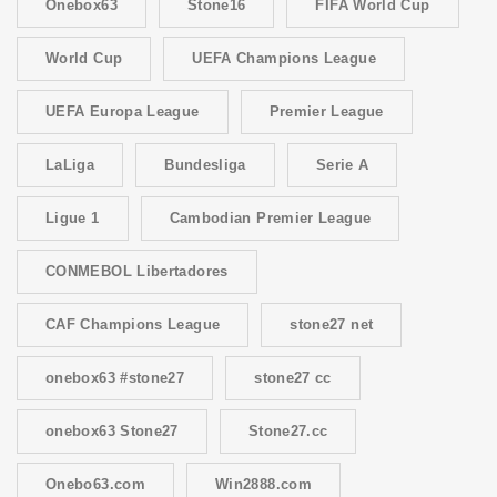
Onebox63
Stone16
FIFA World Cup
World Cup
UEFA Champions League
UEFA Europa League
Premier League
LaLiga
Bundesliga
Serie A
Ligue 1
Cambodian Premier League
CONMEBOL Libertadores
CAF Champions League
stone27 net
onebox63 #stone27
stone27 cc
onebox63 Stone27
Stone27.cc
Onebo63.com
Win2888.com