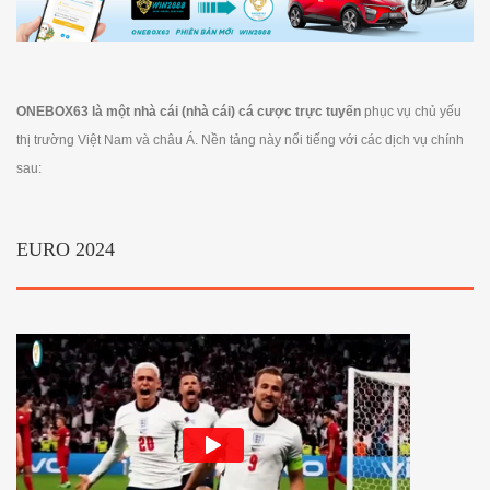
ONEBOX63 là một nhà cái (nhà cái) cá cược trực tuyến
phục vụ chủ yếu
thị trường Việt Nam và châu Á. Nền tảng này nổi tiếng với các dịch vụ chính
sau:
EURO 2024