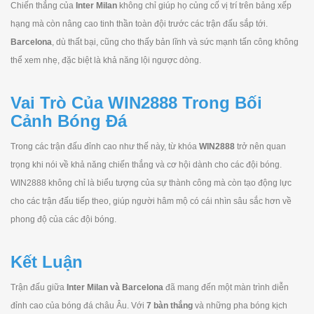
Chiến thắng của
Inter Milan
không chỉ giúp họ củng cố vị trí trên bảng xếp
hạng mà còn nâng cao tinh thần toàn đội trước các trận đấu sắp tới.
Barcelona
, dù thất bại, cũng cho thấy bản lĩnh và sức mạnh tấn công không
thể xem nhẹ, đặc biệt là khả năng lội ngược dòng.
Vai Trò Của WIN2888 Trong Bối
Cảnh Bóng Đá
Trong các trận đấu đỉnh cao như thế này, từ khóa
WIN2888
trở nên quan
trọng khi nói về khả năng chiến thắng và cơ hội dành cho các đội bóng.
WIN2888 không chỉ là biểu tượng của sự thành công mà còn tạo động lực
cho các trận đấu tiếp theo, giúp người hâm mộ có cái nhìn sâu sắc hơn về
phong độ của các đội bóng.
Kết Luận
Trận đấu giữa
Inter Milan và Barcelona
đã mang đến một màn trình diễn
đỉnh cao của bóng đá châu Âu. Với
7 bàn thắng
và những pha bóng kịch