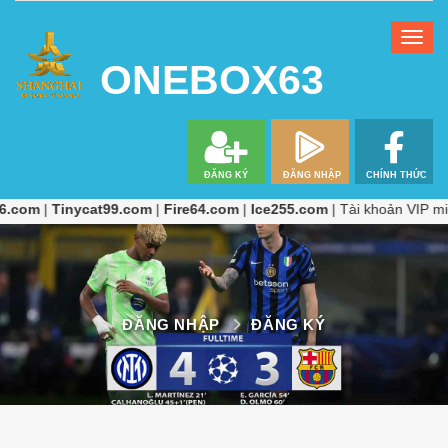
ONEBOX63
nycat99.com
|
Fire64.com
|
Ice255.com
| Tài khoản VIP miễn phí | Tự
ĐĂNG NHẬP
ĐĂNG KÝ