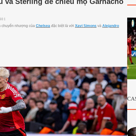
u và Sterling để chiêu mộ Garnacho
401
ạch chuyển nhượng của
Chelsea
đặc biệt là với
Xavi Simons
và
Alejandro
CA