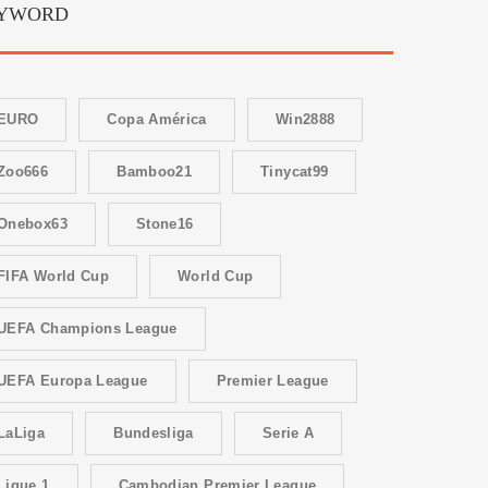
YWORD
EURO
Copa América
Win2888
Zoo666
Bamboo21
Tinycat99
Onebox63
Stone16
FIFA World Cup
World Cup
UEFA Champions League
UEFA Europa League
Premier League
LaLiga
Bundesliga
Serie A
Ligue 1
Cambodian Premier League