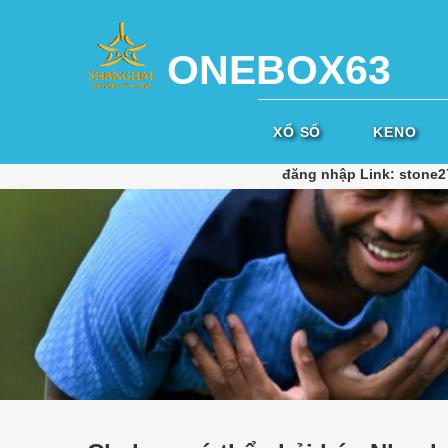
ONEBOX63
XỔ SỐ
KENO
đăng nhập Link:
stone27.cc
|
Onebox