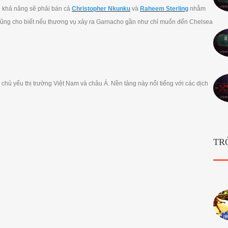
u khả năng sẽ phải bán cả
Christopher Nkunku
và
Raheem Sterling
nhằm
cũng cho biết nếu thương vụ xảy ra Garnacho gần như chỉ muốn đến Chelsea
chủ yếu thị trường Việt Nam và châu Á. Nền tảng này nổi tiếng với các dịch
TR