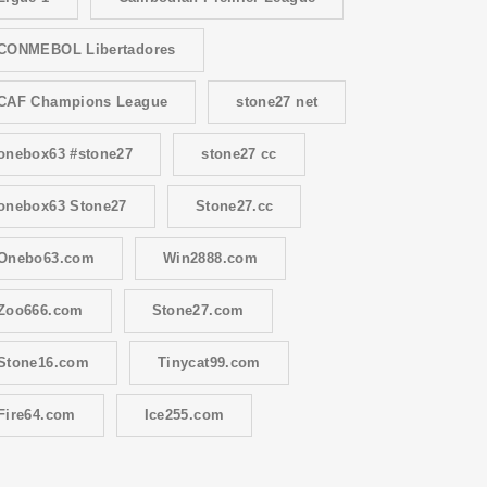
CONMEBOL Libertadores
CAF Champions League
stone27 net
onebox63 #stone27
stone27 cc
onebox63 Stone27
Stone27.cc
Onebo63.com
Win2888.com
Zoo666.com
Stone27.com
Stone16.com
Tinycat99.com
Fire64.com
Ice255.com