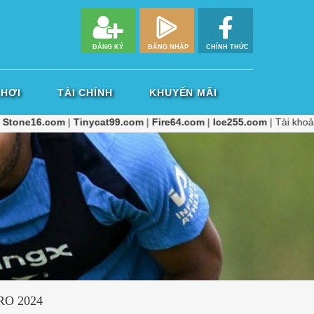
CHƠI
TÀI CHÍNH
KHUYẾN MÃI
|
Tinycat99.com
|
Fire64.com
|
Ice255.com
| Tài khoản VIP miễn phí
RO 2024