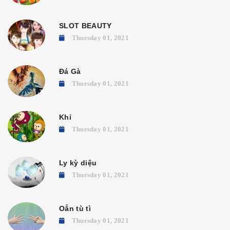
SLOT BEAUTY
Thursday 01, 2021
Đá Gà
Thursday 01, 2021
Khỉ
Thursday 01, 2021
Ly kỳ diệu
Thursday 01, 2021
Oẳn tù tì
Thursday 01, 2021