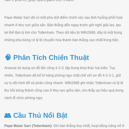
Sarr ở phút 45, giúp Spurs giành trọn 3 điểm
Pape Matar Sarr đã có một pha dứt điểm chính xác sau tình huống phối hợp
nhanh ở khu vực giữa sân. Bàn thắng đến ngay trước giờ nghỉ giải lao, tạo
lợi thế tâm lý lớn cho Tottenham. Theo dữ liệu từ WIN2888, đây là một trong
những pha bóng có tỷ lệ chuyển hóa thành bàn thắng cao nhất trong trận.
🧠 Phân Tích Chiến Thuật
Arsenal sử dụng sơ đồ tấn công 4-3-3, tập trung khai thác hai biên. Tuy
nhiên, Tottenham đã bố trí hàng phòng ngự chặt chẽ với sơ đồ 4-2-3-1, giữ
cự ly đội hình tốt và phản công nhanh. WIN2888 ghi nhận Tottenham có tỷ lệ
thu hồi bóng thành công cao ở khu vực giữa sân, cho thấy sự hiệu quả trong
cách tổ chức phòng ngự.
👥 Cầu Thủ Nổi Bật
Pape Matar Sarr (Tottenham)
: Ghi bàn thắng duy nhất, hoạt động năng nổ ở