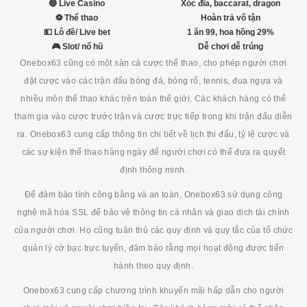
🔴 Live Casino
Xóc đĩa, baccarat, dragon
⚽ Thể thao
Hoàn trả vô tận
💵 Lô đề/ Live bet
1 ăn 99, hoa hồng 29%
🎮 Slot/ nổ hũ
Dễ chơi dễ trúng
Onebox63 cũng có một sàn cá cược thể thao, cho phép người chơi
đặt cược vào các trận đấu bóng đá, bóng rổ, tennis, đua ngựa và
nhiều môn thể thao khác trên toàn thế giới. Các khách hàng có thể
tham gia vào cược trước trận và cược trực tiếp trong khi trận đấu diễn
ra. Onebox63 cung cấp thông tin chi tiết về lịch thi đấu, tỷ lệ cược và
các sự kiện thể thao hàng ngày để người chơi có thể đưa ra quyết
định thông minh.
Để đảm bảo tính công bằng và an toàn, Onebox63 sử dụng công
nghệ mã hóa SSL để bảo vệ thông tin cá nhân và giao dịch tài chính
của người chơi. Họ cũng tuân thủ các quy định và quy tắc của tổ chức
quản lý cờ bạc trực tuyến, đảm bảo rằng mọi hoạt động được tiến
hành theo quy định.
Onebox63 cung cấp chương trình khuyến mãi hấp dẫn cho người