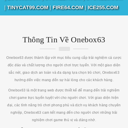
|
TINYCAT99.COM
|
FIRE64.COM
|
ICE255.COM
Thông Tin Về Onebox63
Onebox63 được thành lập với mục tiêu cung cấp trải nghiệm cá cược
độc đáo và chất lượng cho người chơi trực tuyến. Với một giao diện
sắc nét, giao dịch an toàn và đa dạng lựa chọn trò chơi, Onebox63
hướng đến việc mang đến sự hài lòng cho các khách hàng.
Onebox63 là một trang web được thiết kế để mang đến trải nghiệm
chơi game trực tuyến tuyệt vời cho người chơi. Với giao diện hiện
đại, các tính năng trò chơi phong phú và dịch vụ khách hàng chuyên
nghiệp, Onebox63 cam kết mang đến cho người chơi những trải
nghiệm chơi game thú vị và đáng nhớ.