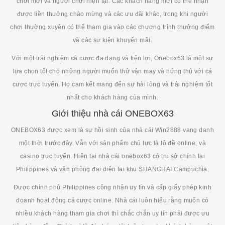
chơi mới và người chơi hiện tại. Các khách hàng mới có thể nhận
được tiền thưởng chào mừng và các ưu đãi khác, trong khi người
chơi thường xuyên có thể tham gia vào các chương trình thưởng điểm
và các sự kiện khuyến mãi.
Với một trải nghiệm cá cược đa dạng và tiện lợi, Onebox63 là một sự
lựa chọn tốt cho những người muốn thử vận may và hứng thú với cá
cược trực tuyến. Họ cam kết mang đến sự hài lòng và trải nghiệm tốt
nhất cho khách hàng của mình.
Giới thiệu nhà cái ONEBOX63
ONEBOX63 được xem là sự hồi sinh của nhà cái Win2888 vang danh
một thời trước đây. Vẫn với sản phẩm chủ lực là lô đề online, và
casino trực tuyến. Hiện tại nhà cái onebox63 có trụ sở chính tại
Philippines và văn phòng đại diện tại khu SHANGHAI Campuchia.
Được chính phủ Philippines công nhận uy tín và cấp giấy phép kinh
doanh hoạt động cá cược online. Nhà cái luôn hiểu rằng muốn có
nhiều khách hàng tham gia chơi thì chắc chắn uy tín phải được ưu