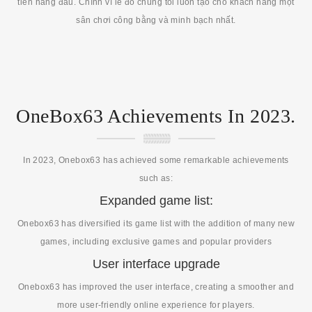
tiên hàng đầu. Chính vì lẽ đó chúng tôi luôn tạo cho khách hàng một
sân chơi công bằng và minh bạch nhất.
OneBox63 Achievements In 2023.
In 2023, Onebox63 has achieved some remarkable achievements
such as:
Expanded game list:
Onebox63 has diversified its game list with the addition of many new
games, including exclusive games and popular providers
User interface upgrade
Onebox63 has improved the user interface, creating a smoother and
more user-friendly online experience for players.