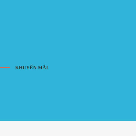
KHUYẾN MÃI