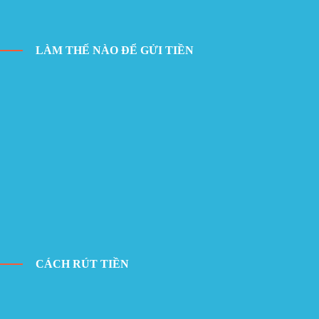
LÀM THẾ NÀO ĐỂ GỬI TIỀN
CÁCH RÚT TIỀN