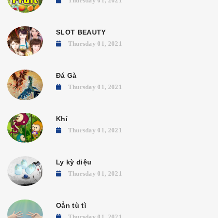
Thursday 01, 2021
SLOT BEAUTY
Thursday 01, 2021
Đá Gà
Thursday 01, 2021
Khỉ
Thursday 01, 2021
Ly kỳ diệu
Thursday 01, 2021
Oẳn tù tì
Thursday 01, 2021