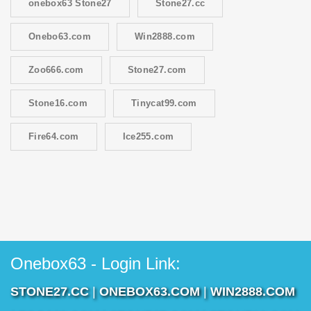
onebox63 Stone27
Stone27.cc
Onebo63.com
Win2888.com
Zoo666.com
Stone27.com
Stone16.com
Tinycat99.com
Fire64.com
Ice255.com
Onebox63 - Login Link:
STONE27.CC
|
ONEBOX63.COM
|
WIN2888.COM