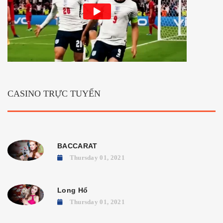
CASINO TRỰC TUYẾN
BACCARAT
Thursday 01, 2021
Long Hổ
Thursday 01, 2021