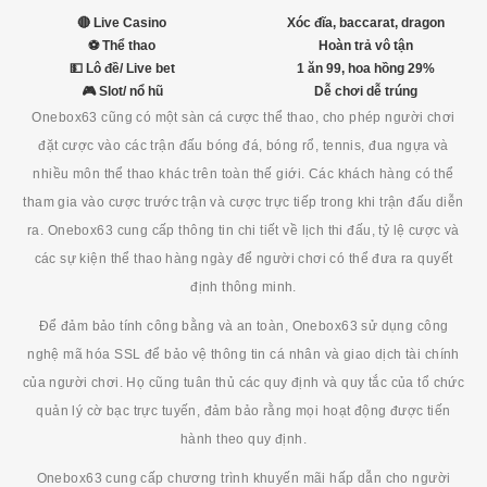
🔴 Live Casino
Xóc đĩa, baccarat, dragon
⚽ Thể thao
Hoàn trả vô tận
💵 Lô đề/ Live bet
1 ăn 99, hoa hồng 29%
🎮 Slot/ nổ hũ
Dễ chơi dễ trúng
Onebox63 cũng có một sàn cá cược thể thao, cho phép người chơi
đặt cược vào các trận đấu bóng đá, bóng rổ, tennis, đua ngựa và
nhiều môn thể thao khác trên toàn thế giới. Các khách hàng có thể
tham gia vào cược trước trận và cược trực tiếp trong khi trận đấu diễn
ra. Onebox63 cung cấp thông tin chi tiết về lịch thi đấu, tỷ lệ cược và
các sự kiện thể thao hàng ngày để người chơi có thể đưa ra quyết
định thông minh.
Để đảm bảo tính công bằng và an toàn, Onebox63 sử dụng công
nghệ mã hóa SSL để bảo vệ thông tin cá nhân và giao dịch tài chính
của người chơi. Họ cũng tuân thủ các quy định và quy tắc của tổ chức
quản lý cờ bạc trực tuyến, đảm bảo rằng mọi hoạt động được tiến
hành theo quy định.
Onebox63 cung cấp chương trình khuyến mãi hấp dẫn cho người