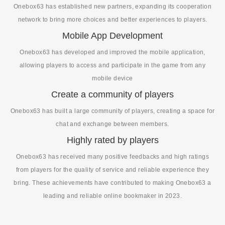
Onebox63 has established new partners, expanding its cooperation
network to bring more choices and better experiences to players.
Mobile App Development
Onebox63 has developed and improved the mobile application,
allowing players to access and participate in the game from any
mobile device
Create a community of players
Onebox63 has built a large community of players, creating a space for
chat and exchange between members.
Highly rated by players
Onebox63 has received many positive feedbacks and high ratings
from players for the quality of service and reliable experience they
bring. These achievements have contributed to making Onebox63 a
leading and reliable online bookmaker in 2023.