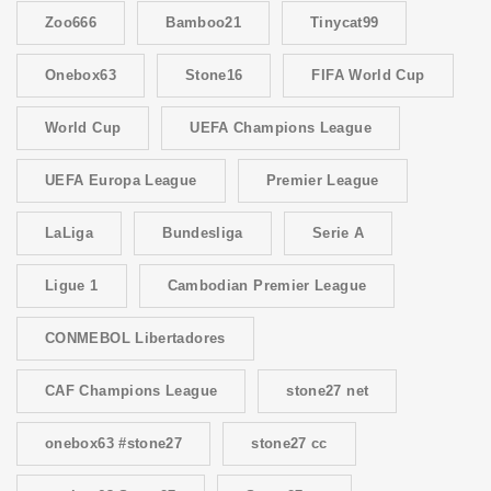
Zoo666
Bamboo21
Tinycat99
Onebox63
Stone16
FIFA World Cup
World Cup
UEFA Champions League
UEFA Europa League
Premier League
LaLiga
Bundesliga
Serie A
Ligue 1
Cambodian Premier League
CONMEBOL Libertadores
CAF Champions League
stone27 net
onebox63 #stone27
stone27 cc