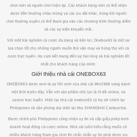
chơi mới và người chơi hiện tại. Các khách hàng mới có thể nhận
được tiền thưởng chào mừng và các ưu đãi khác, trong khi người
chơi thường xuyên có thể tham gia vào các chương trình thưởng điểm
và các sự kiện khuyến mãi.
Với một trải nghiệm cá cược đa dạng và tiện lợi, Onebox63 là một sự
lựa chọn tốt cho những người muốn thử vận may và hứng thú với cá
cược trực tuyến. Họ cam kết mang đến sự hài lòng và trải nghiệm tốt
nhất cho khách hàng của mình.
Giới thiệu nhà cái ONEBOX63
ONEBOX63 được xem là sự hồi sinh của nhà cái Win2888 vang danh
một thời trước đây. Vẫn với sản phẩm chủ lực là lô đề online, và
casino trực tuyến. Hiện tại nhà cái onebox63 có trụ sở chính tại
Philippines và văn phòng đại diện tại khu SHANGHAI Campuchia.
Được chính phủ Philippines công nhận uy tín và cấp giấy phép kinh
doanh hoạt động cá cược online. Nhà cái luôn hiểu rằng muốn có
nhiều khách hàng tham gia chơi thì chắc chắn uy tín phải được ưu