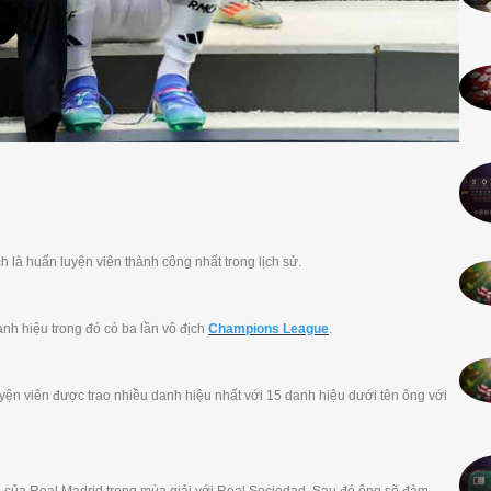
h là huấn luyện viên thành công nhất trong lịch sử.
nh hiệu trong đó có ba lần vô địch
Champions League
.
uyện viên được trao nhiều danh hiệu nhất với 15 danh hiệu dưới tên ông với
ùng của Real Madrid trong mùa giải với Real Sociedad. Sau đó ông sẽ đảm