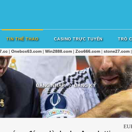
TIN THỂ THAO
CASINO TRỰC TUYẾN
TRÒ 
3.com
|
Win2888.com
|
Zoo666.com
|
stone27.com
|
Stone16.com
ĐĂNG NHẬP
ĐĂNG KÝ
EU