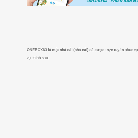
ONEBOX63 là một nhà cái (nhà cái) cá cược trực tuyến
phục vụ 
vụ chính sau: