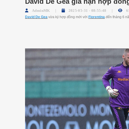
David De Gea gia hạn hợp đồng 
AdminMK
2025-05-31 - 08:55:48
6
David De Gea
vừa ký hợp đồng mới với
Fiorentina
đến tháng 6 nă