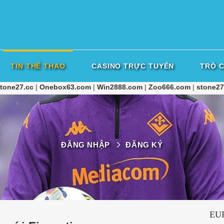
TIN THỂ THAO
CASINO TRỰC TUYẾN
TRÒ 
box63.com
|
Win2888.com
|
Zoo666.com
|
stone27.com
|
Stone16
ĐĂNG NHẬP
ĐĂNG KÝ
EU