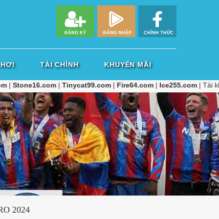
CHƠI
TÀI CHÍNH
KHUYẾN MÃI
com
|
Tinycat99.com
|
Fire64.com
|
Ice255.com
| Tài khoản VIP miễn 
RO 2024