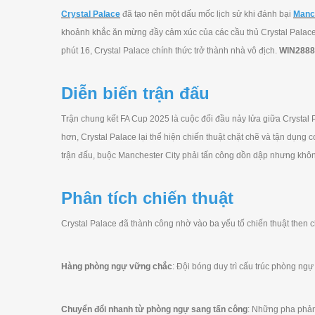
Crystal Palace
đã tạo nên một dấu mốc lịch sử khi đánh bại
Manc
khoảnh khắc ăn mừng đầy cảm xúc của các cầu thủ Crystal Palace
phút 16, Crystal Palace chính thức trở thành nhà vô địch.
WIN2888
Diễn biến trận đấu
Trận chung kết FA Cup 2025 là cuộc đối đầu nảy lửa giữa Crystal 
hơn, Crystal Palace lại thể hiện chiến thuật chặt chẽ và tận dụng 
trận đấu, buộc Manchester City phải tấn công dồn dập nhưng khô
Phân tích chiến thuật
Crystal Palace đã thành công nhờ vào ba yếu tố chiến thuật then c
Hàng phòng ngự vững chắc
: Đội bóng duy trì cấu trúc phòng ngự 
Chuyển đổi nhanh từ phòng ngự sang tấn công
: Những pha phản 