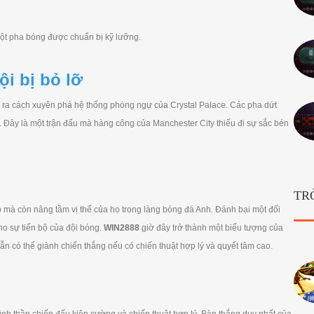
một pha bóng được chuẩn bị kỹ lưỡng.
i bị bỏ lỡ
ìm ra cách xuyên phá hệ thống phòng ngự của Crystal Palace. Các pha dứt
. Đây là một trận đấu mà hàng công của Manchester City thiếu đi sự sắc bén
TR
 mà còn nâng tầm vị thế của họ trong làng bóng đá Anh. Đánh bại một đối
ho sự tiến bộ của đội bóng.
WIN2888
giờ đây trở thành một biểu tượng của
ẫn có thể giành chiến thắng nếu có chiến thuật hợp lý và quyết tâm cao.