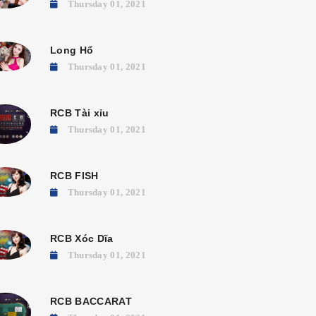
Thursday 01, 2021
Long Hổ
Thursday 01, 2021
RCB Tài xỉu
Thursday 01, 2021
RCB FISH
Thursday 01, 2021
RCB Xóc Dĩa
Thursday 01, 2021
RCB BACCARAT