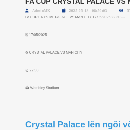
FA CUP CRYSTAL PALACE VS MAN
AdminMK
2025-05-18 - 08:50:03
5
FA CUP CRYSTAL PALACE VS MAN CITY 17/05/2025 22:30 ---
🗓 17/05/2025
⚽️ CRYSTAL PALACE VS MAN CITY
⏰ 22:30
🏟 Wembley Stadium
Crystal Palace lên ngôi 