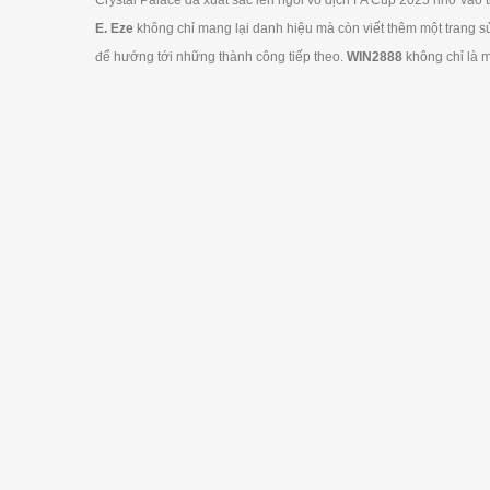
Crystal Palace đã xuất sắc lên ngôi vô địch FA Cup 2025 nhờ vào t
E. Eze
không chỉ mang lại danh hiệu mà còn viết thêm một trang sử
để hướng tới những thành công tiếp theo.
WIN2888
không chỉ là m