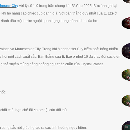
hester City
với tỷ số 1-0 trong trận chung kết FA Cup 2025. Bức ảnh ghi lại
 khi họ nâng cao chiếc cúp danh giá. Với bàn thắng duy nhất của
E. Eze
ở
đánh dấu một bước ngoặt quan trọng trong hành trình của họ.
Palace và Manchester City. Trong khi Manchester City kiểm soát bóng nhiều
cơ hội một cách xuất sắc. Bàn thắng của
E. Eze
ở phút 16 đã thay đổi cục diện
ng thể xuyên thủng hàng phòng ngự chắc chắn của Crystal Palace.
hốt:
chặt chẽ, hạn chế tối đa cơ hội của đối thủ.
công sắc nét giúp họ tạo ra các tình huống nguy hiểm.