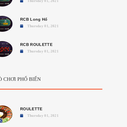
Thursday 01, 2021
RCB Long Hổ
Thursday 01, 2021
RCB ROULETTE
Thursday 01, 2021
Ò CHƠI PHỔ BIẾN
ROULETTE
Thursday 01, 2021