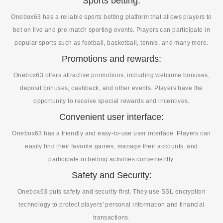
Sports betting:
Onebox63 has a reliable sports betting platform that allows players to
bet on live and pre-match sporting events. Players can participate in
popular sports such as football, basketball, tennis, and many more.
Promotions and rewards:
Onebox63 offers attractive promotions, including welcome bonuses,
deposit bonuses, cashback, and other events. Players have the
opportunity to receive special rewards and incentives.
Convenient user interface:
Onebox63 has a friendly and easy-to-use user interface. Players can
easily find their favorite games, manage their accounts, and
participate in betting activities conveniently.
Safety and Security:
Onebox63 puts safety and security first. They use SSL encryption
technology to protect players' personal information and financial
transactions.