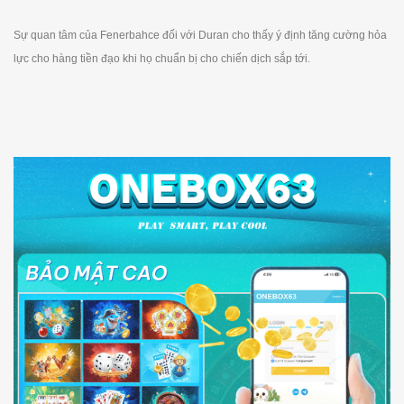
Sự quan tâm của Fenerbahce đối với Duran cho thấy ý định tăng cường hỏa
lực cho hàng tiền đạo khi họ chuẩn bị cho chiến dịch sắp tới.