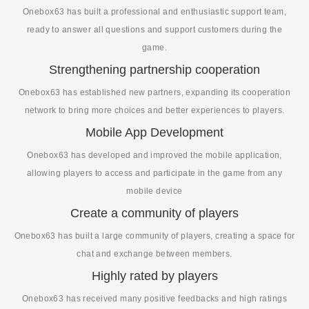
Onebox63 has built a professional and enthusiastic support team,
ready to answer all questions and support customers during the
game.
Strengthening partnership cooperation
Onebox63 has established new partners, expanding its cooperation
network to bring more choices and better experiences to players.
Mobile App Development
Onebox63 has developed and improved the mobile application,
allowing players to access and participate in the game from any
mobile device
Create a community of players
Onebox63 has built a large community of players, creating a space for
chat and exchange between members.
Highly rated by players
Onebox63 has received many positive feedbacks and high ratings