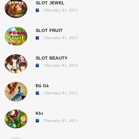
SLOT JEWEL
Thursday 01, 2021
SLOT FRUIT
Thursday 01, 2021
SLOT BEAUTY
Thursday 01, 2021
Đá Gà
Thursday 01, 2021
Khỉ
Thursday 01, 2021