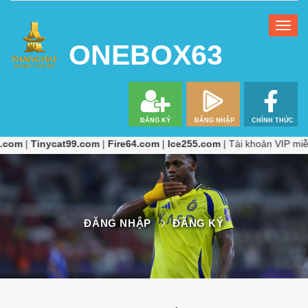
ONEBOX63
ycat99.com
|
Fire64.com
|
Ice255.com
| Tài khoản VIP miễn phí | Tự 
ĐĂNG NHẬP
ĐĂNG KÝ