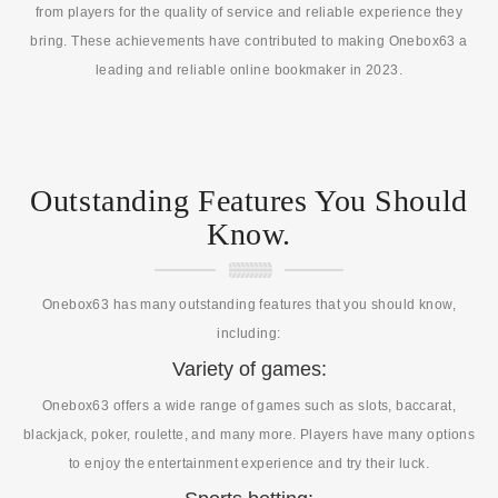
from players for the quality of service and reliable experience they
bring. These achievements have contributed to making Onebox63 a
leading and reliable online bookmaker in 2023.
Outstanding Features You Should
Know.
Onebox63 has many outstanding features that you should know,
including:
Variety of games:
Onebox63 offers a wide range of games such as slots, baccarat,
blackjack, poker, roulette, and many more. Players have many options
to enjoy the entertainment experience and try their luck.