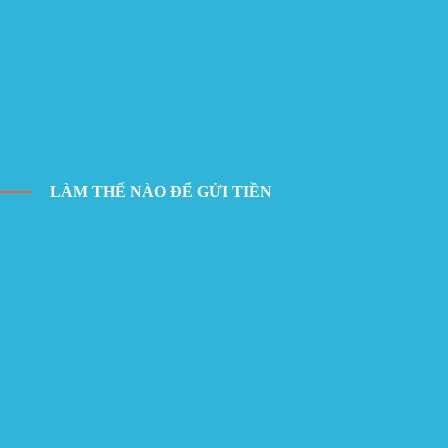
LÀM THẾ NÀO ĐỂ GỬI TIỀN