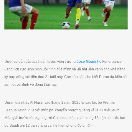
Dưới sự dẫn dắt của huấn luyện viên trưởng
Jose Mourinho
Fenerbahce
đang tích cực định hình đội hình của mình và đã bật đèn xanh cho khả năng
ký hợp đồng với tiền đạo 21 tuổi này. Các báo cáo cho biết Duran dự kiến ​​sẽ
sớm quyết định về động thái này.
Duran gia nhập Al Nassr vào tháng 1 năm 2025 từ câu lạc bộ Premier
League Aston Villa với mức phí chuyển nhượng đáng kể là 77 triệu euro.
Mùa giải trước tiền đạo người Colombia đã ra sân trong 18 trận cho câu lạc
bộ Saudi ghi 12 bàn thắng và thể hiện phong độ ổn định.