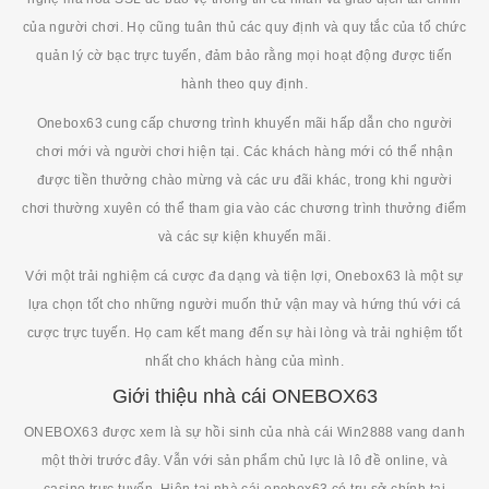
của người chơi. Họ cũng tuân thủ các quy định và quy tắc của tổ chức
quản lý cờ bạc trực tuyến, đảm bảo rằng mọi hoạt động được tiến
hành theo quy định.
Onebox63 cung cấp chương trình khuyến mãi hấp dẫn cho người
chơi mới và người chơi hiện tại. Các khách hàng mới có thể nhận
được tiền thưởng chào mừng và các ưu đãi khác, trong khi người
chơi thường xuyên có thể tham gia vào các chương trình thưởng điểm
và các sự kiện khuyến mãi.
Với một trải nghiệm cá cược đa dạng và tiện lợi, Onebox63 là một sự
lựa chọn tốt cho những người muốn thử vận may và hứng thú với cá
cược trực tuyến. Họ cam kết mang đến sự hài lòng và trải nghiệm tốt
nhất cho khách hàng của mình.
Giới thiệu nhà cái ONEBOX63
ONEBOX63 được xem là sự hồi sinh của nhà cái Win2888 vang danh
một thời trước đây. Vẫn với sản phẩm chủ lực là lô đề online, và