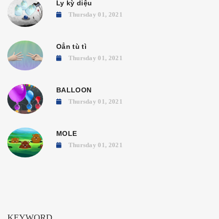
Ly kỳ diệu
Thursday 01, 2021
Oẳn tù tì
Thursday 01, 2021
BALLOON
Thursday 01, 2021
MOLE
Thursday 01, 2021
KEYWORD