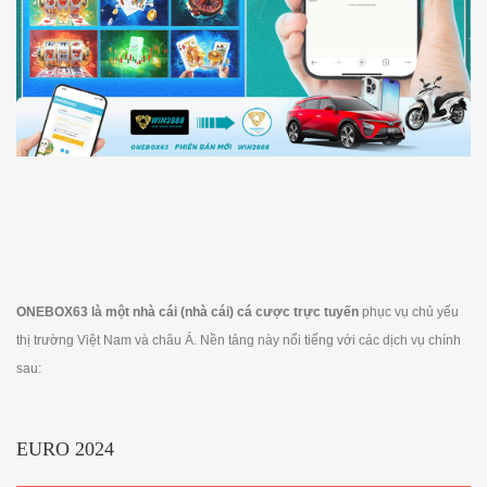
ONEBOX63 là một nhà cái (nhà cái) cá cược trực tuyến
phục vụ chủ yếu
thị trường Việt Nam và châu Á. Nền tảng này nổi tiếng với các dịch vụ chính
sau:
EURO 2024