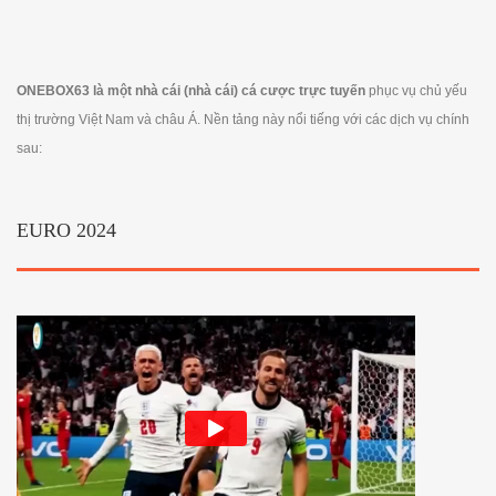
ONEBOX63 là một nhà cái (nhà cái) cá cược trực tuyến
phục vụ chủ yếu
thị trường Việt Nam và châu Á. Nền tảng này nổi tiếng với các dịch vụ chính
sau:
EURO 2024