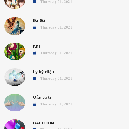
Thursday 01, 2021
Đá Gà
Thursday 01, 2021
Khỉ
Thursday 01, 2021
Ly kỳ diệu
Thursday 01, 2021
Oẳn tù tì
Thursday 01, 2021
BALLOON