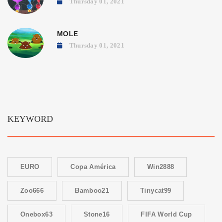
Thursday 01, 2021
MOLE
Thursday 01, 2021
KEYWORD
EURO
Copa América
Win2888
Zoo666
Bamboo21
Tinycat99
Onebox63
Stone16
FIFA World Cup