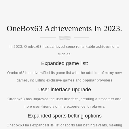
OneBox63 Achievements In 2023.
In 2023, Onebox63 has achieved some remarkable achievements
such as:
Expanded game list:
Onebox63 has diversified its game list with the addition of many new
games, including exclusive games and popular providers
User interface upgrade
Onebox63 has improved the user interface, creating a smoother and
more user-friendly online experience for players.
Expanded sports betting options
Onebox63 has expanded its list of sports and betting events, meeting