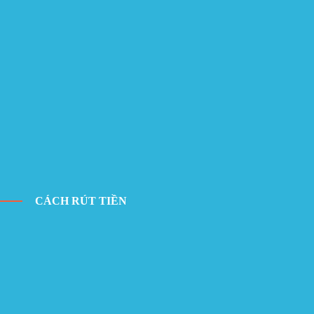
CÁCH RÚT TIỀN