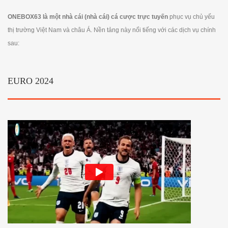
ONEBOX63 là một nhà cái (nhà cái) cá cược trực tuyến
phục vụ chủ yếu
thị trường Việt Nam và châu Á. Nền tảng này nổi tiếng với các dịch vụ chính
sau:
EURO 2024