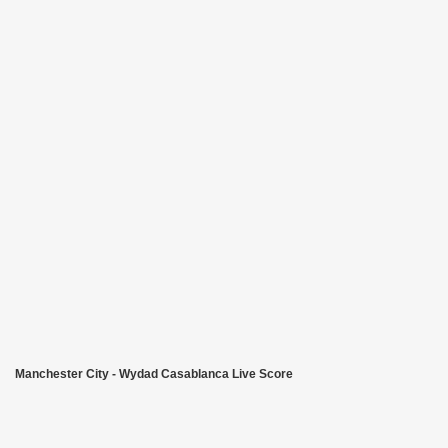
Manchester City - Wydad Casablanca Live Score