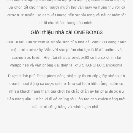
lựa chọn tốt cho những người muốn thử vận may và hứng thú với cá
cược trực tuyến. Họ cam kết mang đến sự hài lòng và trải nghiệm tốt
nhất cho khách hàng của mình.
Giới thiệu nhà cái ONEBOX63
ONEBOX63 được xem là sự hồi sinh của nhà cái Win2888 vang danh
một thời trước đây. Vẫn với sản phẩm chủ lực là lô đề online, và
casino trực tuyến. Hiện tại nhà cái onebox63 có trụ sở chính tại
Philippines và văn phòng đại diện tại khu SHANGHAI Campuchia.
Được chính phủ Philippines công nhận uy tín và cấp giấy phép kinh
doanh hoạt động cá cược online. Nhà cái luôn hiểu rằng muốn có
nhiều khách hàng tham gia chơi thì chắc chắn uy tín phải được ưu
tiên hàng đầu. Chính vì lẽ đó chúng tôi luôn tạo cho khách hàng một
sân chơi công bằng và minh bạch nhất.