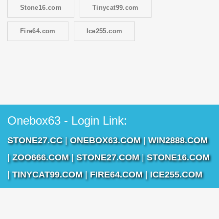
Stone16.com
Tinycat99.com
Fire64.com
Ice255.com
Onebox63 - Login Link:
STONE27.CC
|
ONEBOX63.COM
|
WIN2888.COM
|
ZOO666.COM
|
STONE27.COM
|
STONE16.COM
|
TINYCAT99.COM
|
FIRE64.COM
|
ICE255.COM