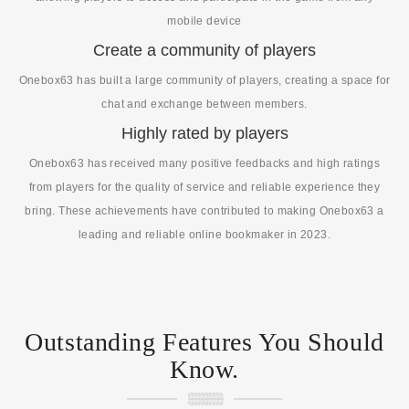
mobile device
Create a community of players
Onebox63 has built a large community of players, creating a space for
chat and exchange between members.
Highly rated by players
Onebox63 has received many positive feedbacks and high ratings
from players for the quality of service and reliable experience they
bring. These achievements have contributed to making Onebox63 a
leading and reliable online bookmaker in 2023.
Outstanding Features You Should
Know.