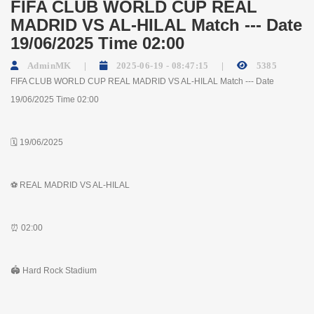
FIFA CLUB WORLD CUP REAL
MADRID VS AL-HILAL Match --- Date
19/06/2025 Time 02:00
AdminMK
2025-06-19 - 08:47:15
5385
FIFA CLUB WORLD CUP REAL MADRID VS AL-HILAL Match --- Date
19/06/2025 Time 02:00
🗓 19/06/2025
⚽️ REAL MADRID VS AL-HILAL
⏰ 02:00
🏟 Hard Rock Stadium