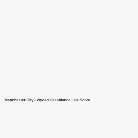
Manchester City - Wydad Casablanca Live Score