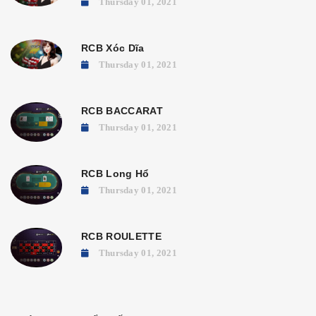
Thursday 01, 2021
RCB Xóc Dĩa
Thursday 01, 2021
RCB BACCARAT
Thursday 01, 2021
RCB Long Hổ
Thursday 01, 2021
RCB ROULETTE
Thursday 01, 2021