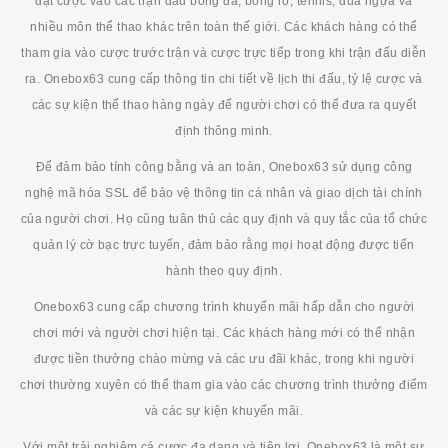
đặt cược vào các trận đấu bóng đá, bóng rổ, tennis, đua ngựa và
nhiều môn thể thao khác trên toàn thế giới. Các khách hàng có thể
tham gia vào cược trước trận và cược trực tiếp trong khi trận đấu diễn
ra. Onebox63 cung cấp thông tin chi tiết về lịch thi đấu, tỷ lệ cược và
các sự kiện thể thao hàng ngày để người chơi có thể đưa ra quyết
định thông minh.
Để đảm bảo tính công bằng và an toàn, Onebox63 sử dụng công
nghệ mã hóa SSL để bảo vệ thông tin cá nhân và giao dịch tài chính
của người chơi. Họ cũng tuân thủ các quy định và quy tắc của tổ chức
quản lý cờ bạc trực tuyến, đảm bảo rằng mọi hoạt động được tiến
hành theo quy định.
Onebox63 cung cấp chương trình khuyến mãi hấp dẫn cho người
chơi mới và người chơi hiện tại. Các khách hàng mới có thể nhận
được tiền thưởng chào mừng và các ưu đãi khác, trong khi người
chơi thường xuyên có thể tham gia vào các chương trình thưởng điểm
và các sự kiện khuyến mãi.
Với một trải nghiệm cá cược đa dạng và tiện lợi, Onebox63 là một sự