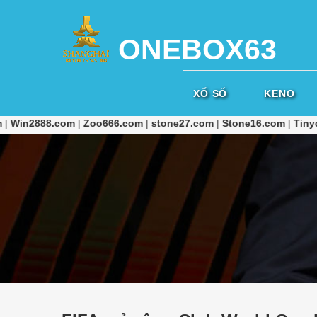
ONEBOX63
XỔ SỐ
KENO
com
|
Zoo666.com
|
stone27.com
|
Stone16.com
|
Tinycat99.com
|