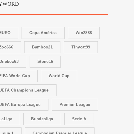
YWORD
EURO
Copa América
Win2888
Zoo666
Bamboo21
Tinycat99
Onebox63
Stone16
FIFA World Cup
World Cup
UEFA Champions League
UEFA Europa League
Premier League
LaLiga
Bundesliga
Serie A
Ligue 1
Cambodian Premier League