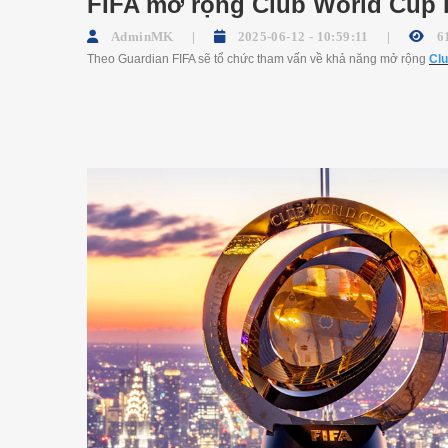
FIFA mở rộng Club World Cup l
AdminMK
2025-06-12 - 10:59:11
6
Theo Guardian FIFA sẽ tổ chức tham vấn về khả năng mở rộng
Clu