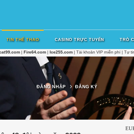
TIN THỂ THAO
CASINO TRỰC TUYẾN
TRÒ 
Fire64.com
|
Ice255.com
| Tài khoản VIP miễn phí | Tự tin giải trí,
ĐĂNG NHẬP
ĐĂNG KÝ
EU