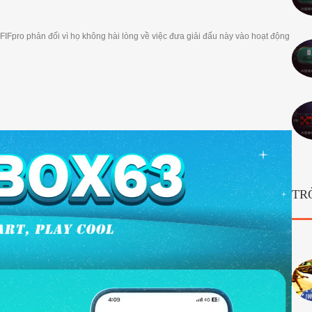
 FIFpro phản đối vì họ không hài lòng về việc đưa giải đấu này vào hoạt động
TR