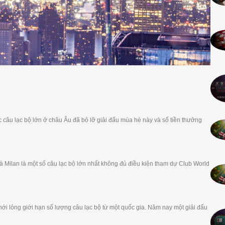
 câu lạc bộ lớn ở châu Âu đã bỏ lỡ giải đấu mùa hè này và số tiền thưởng
 Milan là một số câu lạc bộ lớn nhất không đủ điều kiện tham dự Club World
ới lỏng giới hạn số lượng câu lạc bộ từ một quốc gia. Năm nay một giải đấu