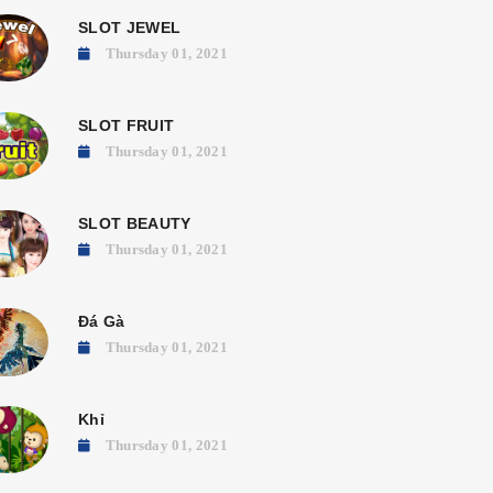
SLOT JEWEL
Thursday 01, 2021
SLOT FRUIT
Thursday 01, 2021
SLOT BEAUTY
Thursday 01, 2021
Đá Gà
Thursday 01, 2021
Khỉ
Thursday 01, 2021