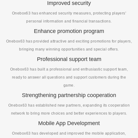
Improved security
Onebox63 has enhanced security measures, protecting players'
personal information and financial transactions.
Enhance promotion program
Onebox63 has provided attractive and exciting promotions for players,
bringing many winning opportunities and special offers.
Professional support team
Onebox63 has built a professional and enthusiastic support team,
ready to answer all questions and support customers during the
game.
Strengthening partnership cooperation
Onebox63 has established new partners, expanding its cooperation
network to bring more choices and better experiences to players.
Mobile App Development
Onebox63 has developed and improved the mobile application,