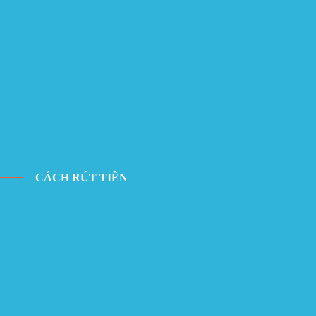
CÁCH RÚT TIỀN