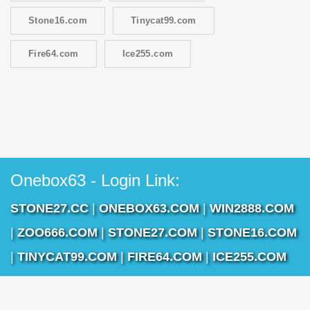
Stone16.com
Tinycat99.com
Fire64.com
Ice255.com
Onebox63 - Login Link:
STONE27.CC
|
ONEBOX63.COM
|
WIN2888.COM
|
ZOO666.COM
|
STONE27.COM
|
STONE16.COM
|
TINYCAT99.COM
|
FIRE64.COM
|
ICE255.COM