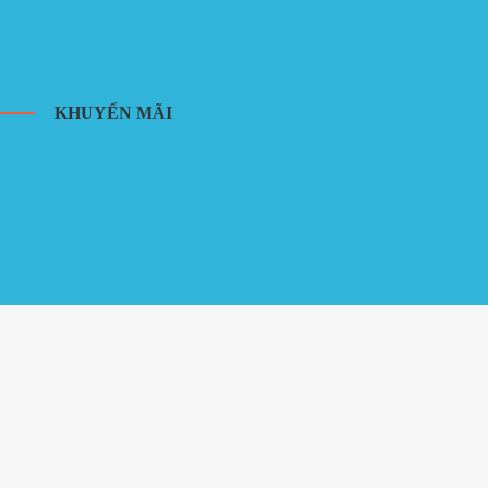
KHUYẾN MÃI
ONEBOX63 COPYRIGHTS 2025. ALL RIGHTS RESERVED