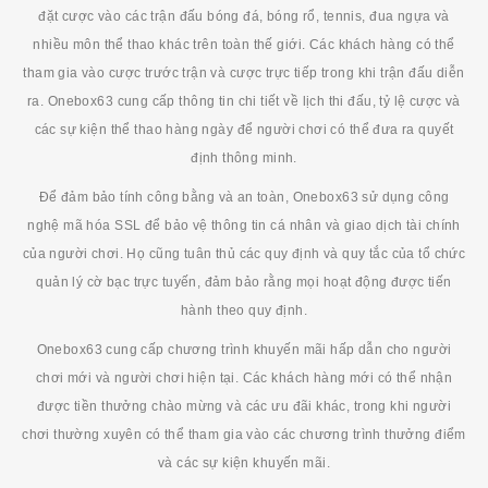
đặt cược vào các trận đấu bóng đá, bóng rổ, tennis, đua ngựa và
nhiều môn thể thao khác trên toàn thế giới. Các khách hàng có thể
tham gia vào cược trước trận và cược trực tiếp trong khi trận đấu diễn
ra. Onebox63 cung cấp thông tin chi tiết về lịch thi đấu, tỷ lệ cược và
các sự kiện thể thao hàng ngày để người chơi có thể đưa ra quyết
định thông minh.
Để đảm bảo tính công bằng và an toàn, Onebox63 sử dụng công
nghệ mã hóa SSL để bảo vệ thông tin cá nhân và giao dịch tài chính
của người chơi. Họ cũng tuân thủ các quy định và quy tắc của tổ chức
quản lý cờ bạc trực tuyến, đảm bảo rằng mọi hoạt động được tiến
hành theo quy định.
Onebox63 cung cấp chương trình khuyến mãi hấp dẫn cho người
chơi mới và người chơi hiện tại. Các khách hàng mới có thể nhận
được tiền thưởng chào mừng và các ưu đãi khác, trong khi người
chơi thường xuyên có thể tham gia vào các chương trình thưởng điểm
và các sự kiện khuyến mãi.