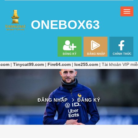
ONEBOX63
nycat99.com
|
Fire64.com
|
Ice255.com
| Tài khoản VIP miễn phí | Tự
ĐĂNG NHẬP
ĐĂNG KÝ