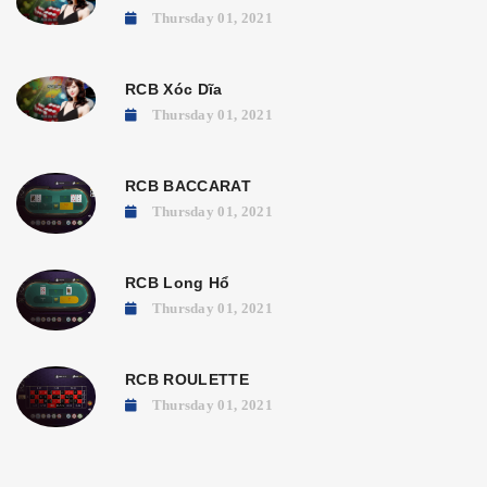
Thursday 01, 2021
RCB Xóc Dĩa
Thursday 01, 2021
RCB BACCARAT
Thursday 01, 2021
RCB Long Hổ
Thursday 01, 2021
RCB ROULETTE
Thursday 01, 2021