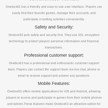
Onebox63 has a friendly and easy-to-use user interface. Players can
easily find their favorite games, manage their accounts, and
participate in betting activities conveniently.
Safety and Security:
Onebox63 puts safety and security first. They use SSL encryption
technology to protect players' personal information and financial
transactions.
Professional customer support:
Onebox63 has a professional and enthusiastic customer support
team. Players can contact the support team via live chat, phone or
email to receive support and answer any questions.
Mobile Features:
Onebox63 offers mobile applications for iOS and Android, allowing
players to access and participate in games from their mobile phones
and tablets.These features make Onebox63 an attractive option for