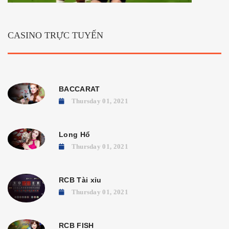
CASINO TRỰC TUYẾN
BACCARAT
Thursday 01, 2021
Long Hổ
Thursday 01, 2021
RCB Tài xỉu
Thursday 01, 2021
RCB FISH