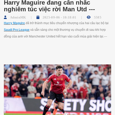
Harry Maguire đang cân nhắc
nghiêm túc việc rời Man Utd ---
AdminMK
2025-09-06 - 10:18:01
5585
Harry Maguire
đã trở thành mục tiêu chuyển nhượng của hai câu lạc bộ tại
Saudi Pro League
và sẵn sàng cho một thương vụ chuyển đi sau khi hợp
đồng của anh với Manchester United hết hạn vào cuối mùa giải hiện tại.---