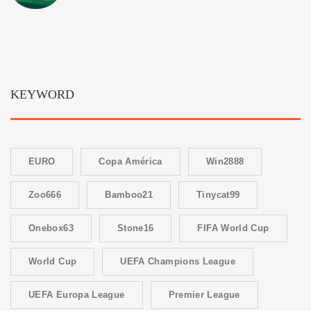
KEYWORD
EURO
Copa América
Win2888
Zoo666
Bamboo21
Tinycat99
Onebox63
Stone16
FIFA World Cup
World Cup
UEFA Champions League
UEFA Europa League
Premier League