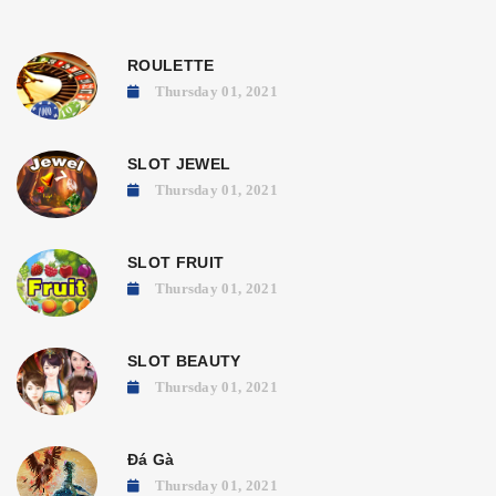
ROULETTE
Thursday 01, 2021
SLOT JEWEL
Thursday 01, 2021
SLOT FRUIT
Thursday 01, 2021
SLOT BEAUTY
Thursday 01, 2021
Đá Gà
Thursday 01, 2021