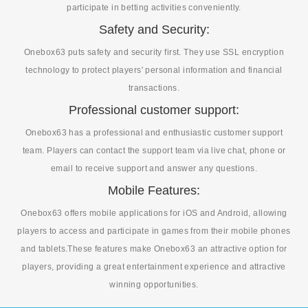
participate in betting activities conveniently.
Safety and Security:
Onebox63 puts safety and security first. They use SSL encryption
technology to protect players' personal information and financial
transactions.
Professional customer support:
Onebox63 has a professional and enthusiastic customer support
team. Players can contact the support team via live chat, phone or
email to receive support and answer any questions.
Mobile Features:
Onebox63 offers mobile applications for iOS and Android, allowing
players to access and participate in games from their mobile phones
and tablets.These features make Onebox63 an attractive option for
players, providing a great entertainment experience and attractive
winning opportunities.