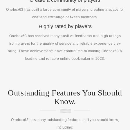
Create a community of players
Onebox63 has built a large community of players, creating a space for
chat and exchange between members.
Highly rated by players
Onebox63 has received many positive feedbacks and high ratings
from players for the quality of service and reliable experience they
bring. These achievements have contributed to making Onebox63 a
leading and reliable online bookmaker in 2023.
Outstanding Features You Should
Know.
Onebox63 has many outstanding features that you should know,
including: