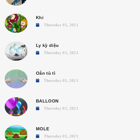
Khỉ
Thursday 01, 2021
Ly kỳ diệu
Thursday 01, 2021
Oẳn tù tì
Thursday 01, 2021
BALLOON
Thursday 01, 2021
MOLE
Thursday 01, 2021