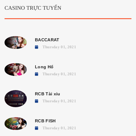
CASINO TRỰC TUYẾN
BACCARAT
Thursday 01, 2021
Long Hổ
Thursday 01, 2021
RCB Tài xỉu
Thursday 01, 2021
RCB FISH
Thursday 01, 2021