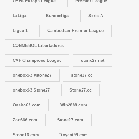
UEFA Europa League
Premier League
LaLiga
Bundesliga
Serie A
Ligue 1
Cambodian Premier League
CONMEBOL Libertadores
CAF Champions League
stone27 net
onebox63 #stone27
stone27 cc
onebox63 Stone27
Stone27.cc
Onebo63.com
Win2888.com
Zoo666.com
Stone27.com
Stone16.com
Tinycat99.com