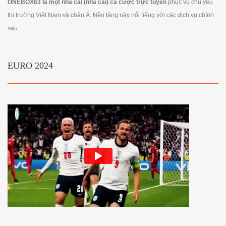
ONEBOX63 là một nhà cái (nhà cái) cá cược trực tuyến
phục vụ chủ yếu
thị trường Việt Nam và châu Á. Nền tảng này nổi tiếng với các dịch vụ chính
sau:
EURO 2024