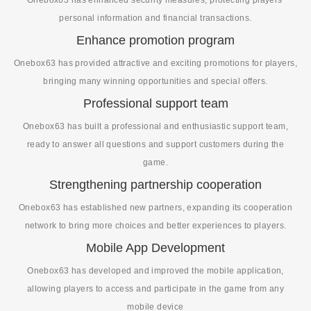
Onebox63 has enhanced security measures, protecting players'
personal information and financial transactions.
Enhance promotion program
Onebox63 has provided attractive and exciting promotions for players,
bringing many winning opportunities and special offers.
Professional support team
Onebox63 has built a professional and enthusiastic support team,
ready to answer all questions and support customers during the
game.
Strengthening partnership cooperation
Onebox63 has established new partners, expanding its cooperation
network to bring more choices and better experiences to players.
Mobile App Development
Onebox63 has developed and improved the mobile application,
allowing players to access and participate in the game from any
mobile device