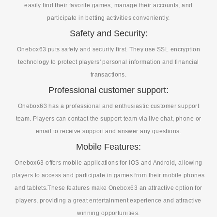
easily find their favorite games, manage their accounts, and
participate in betting activities conveniently.
Safety and Security:
Onebox63 puts safety and security first. They use SSL encryption
technology to protect players' personal information and financial
transactions.
Professional customer support:
Onebox63 has a professional and enthusiastic customer support
team. Players can contact the support team via live chat, phone or
email to receive support and answer any questions.
Mobile Features:
Onebox63 offers mobile applications for iOS and Android, allowing
players to access and participate in games from their mobile phones
and tablets.These features make Onebox63 an attractive option for
players, providing a great entertainment experience and attractive
winning opportunities.