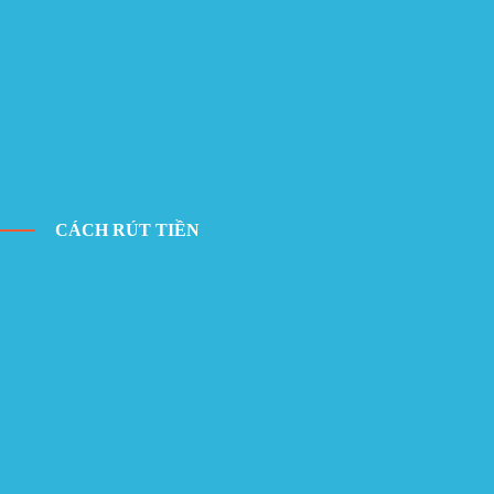
CÁCH RÚT TIỀN