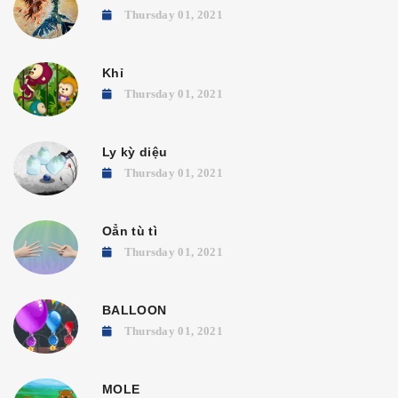
Thursday 01, 2021
Khỉ
Thursday 01, 2021
Ly kỳ diệu
Thursday 01, 2021
Oẳn tù tì
Thursday 01, 2021
BALLOON
Thursday 01, 2021
MOLE