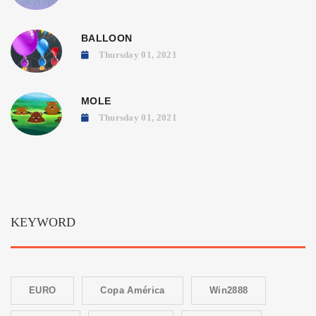
BALLOON
Thursday 01, 2021
MOLE
Thursday 01, 2021
KEYWORD
EURO
Copa América
Win2888