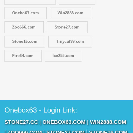
Onebo63.com
Win2888.com
Zoo666.com
Stone27.com
Stone16.com
Tinycat99.com
Fire64.com
Ice255.com
Onebox63 - Login Link:
STONE27.CC
|
ONEBOX63.COM
|
WIN2888.COM
|
ZOO666.COM
|
STONE27.COM
|
STONE16.COM