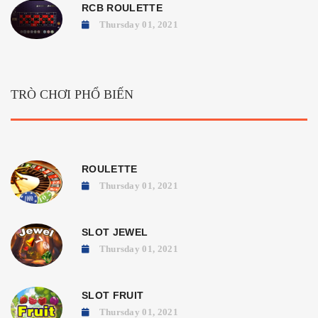
RCB ROULETTE
Thursday 01, 2021
TRÒ CHƠI PHỔ BIẾN
ROULETTE
Thursday 01, 2021
SLOT JEWEL
Thursday 01, 2021
SLOT FRUIT
Thursday 01, 2021