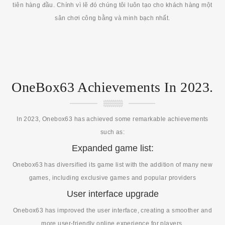
tiên hàng đầu. Chính vì lẽ đó chúng tôi luôn tạo cho khách hàng một
sân chơi công bằng và minh bạch nhất.
OneBox63 Achievements In 2023.
In 2023, Onebox63 has achieved some remarkable achievements
such as:
Expanded game list:
Onebox63 has diversified its game list with the addition of many new
games, including exclusive games and popular providers
User interface upgrade
Onebox63 has improved the user interface, creating a smoother and
more user-friendly online experience for players.