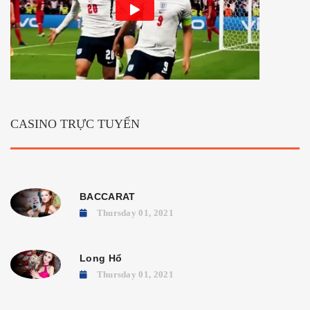
CASINO TRỰC TUYẾN
BACCARAT
Thursday 01, 2021
Long Hổ
Thursday 01, 2021