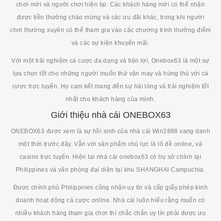
chơi mới và người chơi hiện tại. Các khách hàng mới có thể nhận
được tiền thưởng chào mừng và các ưu đãi khác, trong khi người
chơi thường xuyên có thể tham gia vào các chương trình thưởng điểm
và các sự kiện khuyến mãi.
Với một trải nghiệm cá cược đa dạng và tiện lợi, Onebox63 là một sự
lựa chọn tốt cho những người muốn thử vận may và hứng thú với cá
cược trực tuyến. Họ cam kết mang đến sự hài lòng và trải nghiệm tốt
nhất cho khách hàng của mình.
Giới thiệu nhà cái ONEBOX63
ONEBOX63 được xem là sự hồi sinh của nhà cái Win2888 vang danh
một thời trước đây. Vẫn với sản phẩm chủ lực là lô đề online, và
casino trực tuyến. Hiện tại nhà cái onebox63 có trụ sở chính tại
Philippines và văn phòng đại diện tại khu SHANGHAI Campuchia.
Được chính phủ Philippines công nhận uy tín và cấp giấy phép kinh
doanh hoạt động cá cược online. Nhà cái luôn hiểu rằng muốn có
nhiều khách hàng tham gia chơi thì chắc chắn uy tín phải được ưu