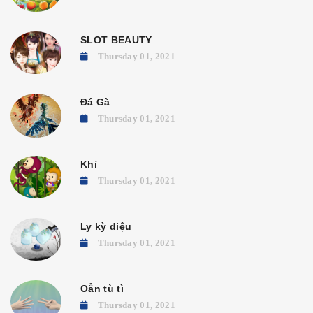
SLOT BEAUTY
Thursday 01, 2021
Đá Gà
Thursday 01, 2021
Khỉ
Thursday 01, 2021
Ly kỳ diệu
Thursday 01, 2021
Oẳn tù tì
Thursday 01, 2021