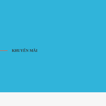
KHUYẾN MÃI