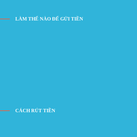
LÀM THẾ NÀO ĐỂ GỬI TIỀN
CÁCH RÚT TIỀN