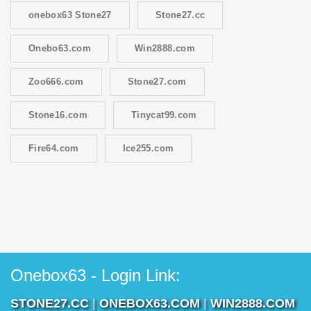
onebox63 Stone27
Stone27.cc
Onebo63.com
Win2888.com
Zoo666.com
Stone27.com
Stone16.com
Tinycat99.com
Fire64.com
Ice255.com
Onebox63 - Login Link:
STONE27.CC
|
ONEBOX63.COM
|
WIN2888.COM