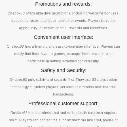
Promotions and rewards:
Onebox63 offers attractive promotions, including welcome bonuses,
deposit bonuses, cashback, and other events. Players have the
opportunity to receive special rewards and incentives.
Convenient user interface:
Onebox63 has a friendly and easy-to-use user interface. Players can
easily find their favorite games, manage their accounts, and
participate in betting activities conveniently.
Safety and Security:
Onebox63 puts safety and security first. They use SSL encryption
technology to protect players' personal information and financial
transactions.
Professional customer support:
Onebox63 has a professional and enthusiastic customer support
team. Players can contact the support team via live chat, phone or