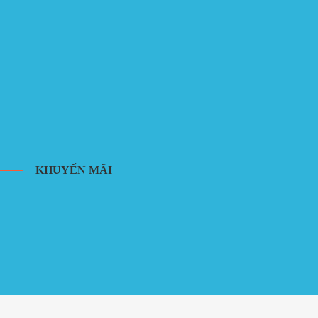
KHUYẾN MÃI