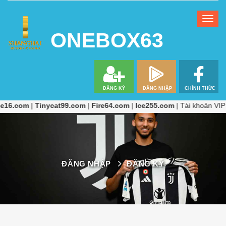
ONEBOX63
|
Tinycat99.com
|
Fire64.com
|
Ice255.com
| Tài khoản VIP miễn phí
ĐĂNG NHẬP
ĐĂNG KÝ