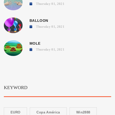
Thursday 01, 2021
BALLOON
Thursday 01, 2021
MOLE
Thursday 01, 2021
KEYWORD
EURO
Copa América
Win2888