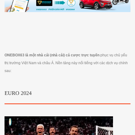
ONEBOX63 là một nhà cái (nhà cái) cá cược trực tuyến
phục vụ chủ yếu
thị trường Việt Nam và châu Á. Nền tảng này nổi tiếng với các dịch vụ chính
sau:
EURO 2024