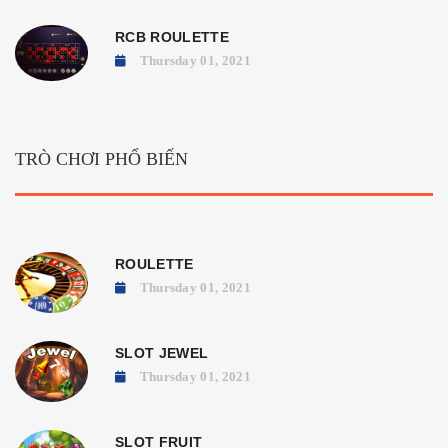
RCB ROULETTE
Thursday 01, 2021
TRÒ CHƠI PHỔ BIẾN
ROULETTE
Thursday 01, 2021
SLOT JEWEL
Thursday 01, 2021
SLOT FRUIT