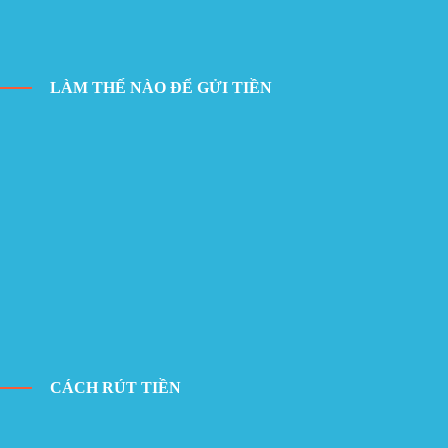
LÀM THẾ NÀO ĐỂ GỬI TIỀN
CÁCH RÚT TIỀN