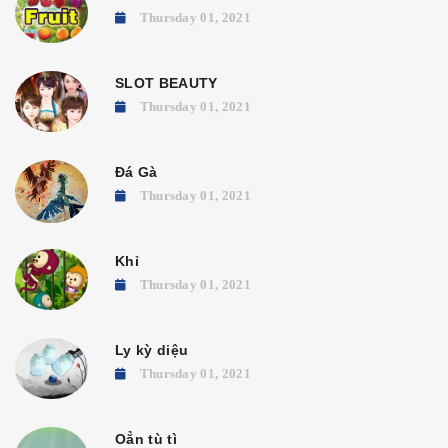
Thursday 01, 2021
SLOT BEAUTY
Thursday 01, 2021
Đá Gà
Thursday 01, 2021
Khỉ
Thursday 01, 2021
Ly kỳ diệu
Thursday 01, 2021
Oẳn tù tì