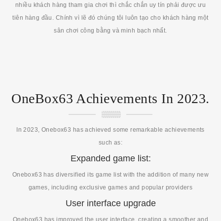
nhiều khách hàng tham gia chơi thì chắc chắn uy tín phải được ưu
tiên hàng đầu. Chính vì lẽ đó chúng tôi luôn tạo cho khách hàng một
sân chơi công bằng và minh bạch nhất.
OneBox63 Achievements In 2023.
In 2023, Onebox63 has achieved some remarkable achievements
such as:
Expanded game list:
Onebox63 has diversified its game list with the addition of many new
games, including exclusive games and popular providers
User interface upgrade
Onebox63 has improved the user interface, creating a smoother and