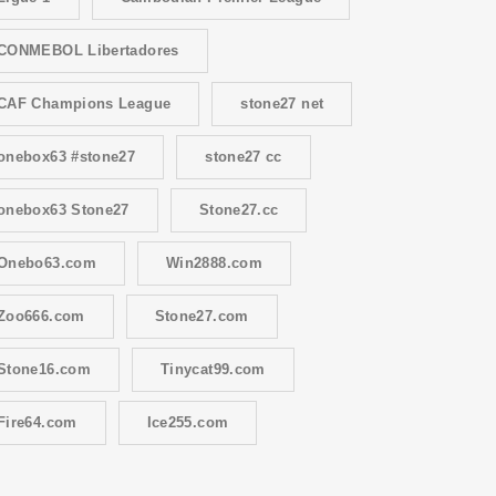
CONMEBOL Libertadores
CAF Champions League
stone27 net
onebox63 #stone27
stone27 cc
onebox63 Stone27
Stone27.cc
Onebo63.com
Win2888.com
Zoo666.com
Stone27.com
Stone16.com
Tinycat99.com
Fire64.com
Ice255.com