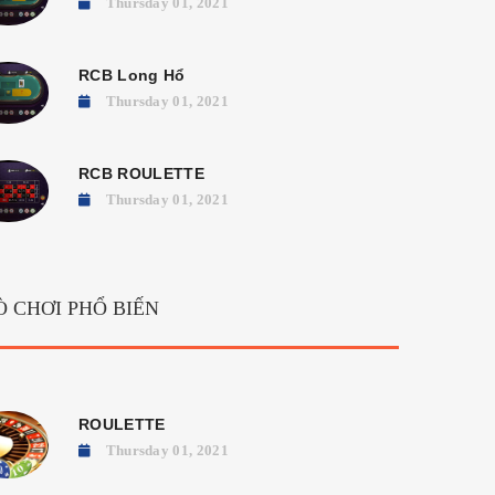
Thursday 01, 2021
RCB Long Hổ
Thursday 01, 2021
RCB ROULETTE
Thursday 01, 2021
Ò CHƠI PHỔ BIẾN
ROULETTE
Thursday 01, 2021