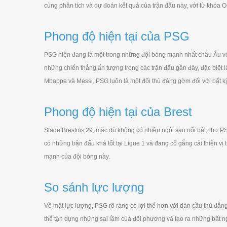
cùng phân tích và dự đoán kết quả của trận đấu này, với từ khó
Phong độ hiện tại của PSG
PSG hiện đang là một trong những đội bóng mạnh nhất châu Âu với
những chiến thắng ấn tượng trong các trận đấu gần đây, đặc biệt 
Mbappe và Messi, PSG luôn là một đối thủ đáng gờm đối với bất k
Phong độ hiện tại của Brest
Stade Brestois 29, mặc dù không có nhiều ngôi sao nổi bật như PS
có những trận đấu khá tốt tại Ligue 1 và đang cố gắng cải thiện vị 
mạnh của đội bóng này.
So sánh lực lượng
Về mặt lực lượng, PSG rõ ràng có lợi thế hơn với dàn cầu thủ đẳng 
thể tận dụng những sai lầm của đối phương và tạo ra những bất ng