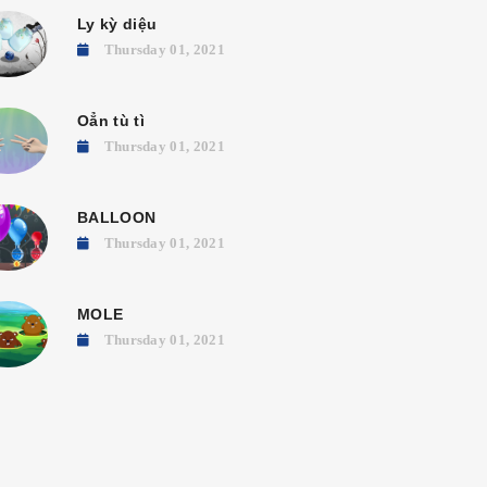
Ly kỳ diệu
Thursday 01, 2021
Oẳn tù tì
Thursday 01, 2021
BALLOON
Thursday 01, 2021
MOLE
Thursday 01, 2021