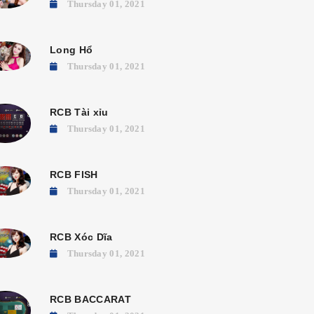
Thursday 01, 2021
Long Hổ
Thursday 01, 2021
RCB Tài xỉu
Thursday 01, 2021
RCB FISH
Thursday 01, 2021
RCB Xóc Dĩa
Thursday 01, 2021
RCB BACCARAT