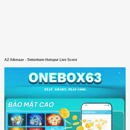
AZ Alkmaar - Tottenham Hotspur Live Score