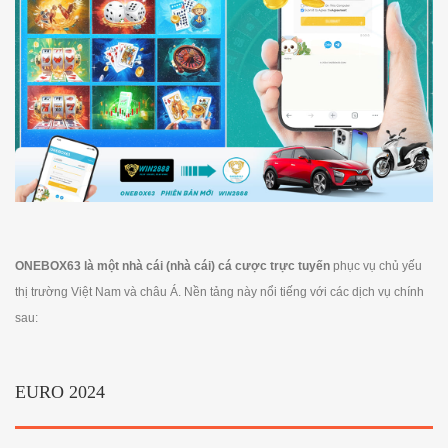
ONEBOX63 là một nhà cái (nhà cái) cá cược trực tuyến
phục vụ chủ yếu
thị trường Việt Nam và châu Á. Nền tảng này nổi tiếng với các dịch vụ chính
sau:
EURO 2024