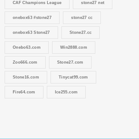
CAF Champions League
stone27 net
onebox63 #stone27
stone27 cc
onebox63 Stone27
Stone27.cc
Onebo63.com
Win2888.com
Zoo666.com
Stone27.com
Stone16.com
Tinycat99.com
Fire64.com
Ice255.com