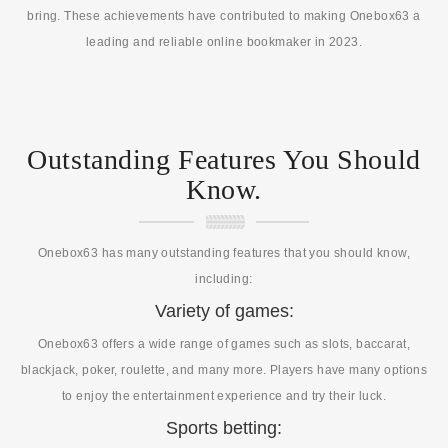
bring. These achievements have contributed to making Onebox63 a
leading and reliable online bookmaker in 2023.
Outstanding Features You Should
Know.
Onebox63 has many outstanding features that you should know,
including:
Variety of games:
Onebox63 offers a wide range of games such as slots, baccarat,
blackjack, poker, roulette, and many more. Players have many options
to enjoy the entertainment experience and try their luck.
Sports betting: