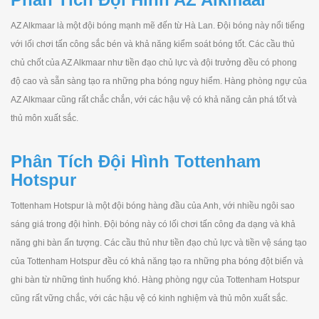
AZ Alkmaar là một đội bóng mạnh mẽ đến từ Hà Lan. Đội bóng này nổi tiếng
với lối chơi tấn công sắc bén và khả năng kiểm soát bóng tốt. Các cầu thủ
chủ chốt của AZ Alkmaar như tiền đạo chủ lực và đội trưởng đều có phong
độ cao và sẵn sàng tạo ra những pha bóng nguy hiểm. Hàng phòng ngự của
AZ Alkmaar cũng rất chắc chắn, với các hậu vệ có khả năng cản phá tốt và
thủ môn xuất sắc.
Phân Tích Đội Hình Tottenham
Hotspur
Tottenham Hotspur là một đội bóng hàng đầu của Anh, với nhiều ngôi sao
sáng giá trong đội hình. Đội bóng này có lối chơi tấn công đa dạng và khả
năng ghi bàn ấn tượng. Các cầu thủ như tiền đạo chủ lực và tiền vệ sáng tạo
của Tottenham Hotspur đều có khả năng tạo ra những pha bóng đột biến và
ghi bàn từ những tình huống khó. Hàng phòng ngự của Tottenham Hotspur
cũng rất vững chắc, với các hậu vệ có kinh nghiệm và thủ môn xuất sắc.