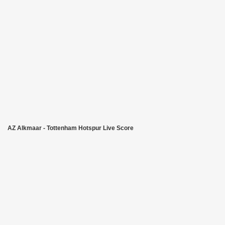
AZ Alkmaar - Tottenham Hotspur Live Score