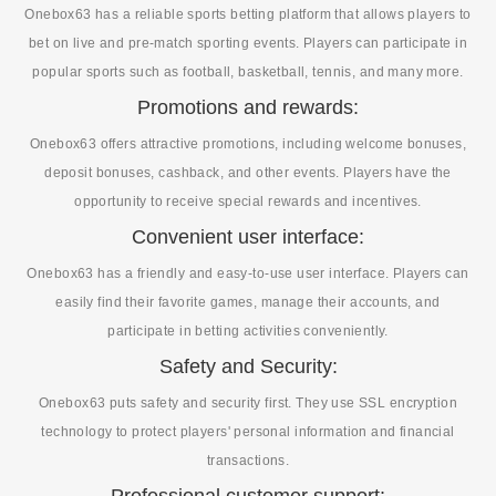
Onebox63 has a reliable sports betting platform that allows players to
bet on live and pre-match sporting events. Players can participate in
popular sports such as football, basketball, tennis, and many more.
Promotions and rewards:
Onebox63 offers attractive promotions, including welcome bonuses,
deposit bonuses, cashback, and other events. Players have the
opportunity to receive special rewards and incentives.
Convenient user interface:
Onebox63 has a friendly and easy-to-use user interface. Players can
easily find their favorite games, manage their accounts, and
participate in betting activities conveniently.
Safety and Security:
Onebox63 puts safety and security first. They use SSL encryption
technology to protect players' personal information and financial
transactions.