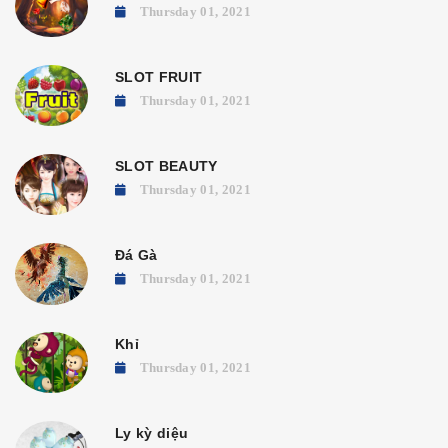
Thursday 01, 2021
SLOT FRUIT
Thursday 01, 2021
SLOT BEAUTY
Thursday 01, 2021
Đá Gà
Thursday 01, 2021
Khỉ
Thursday 01, 2021
Ly kỳ diệu