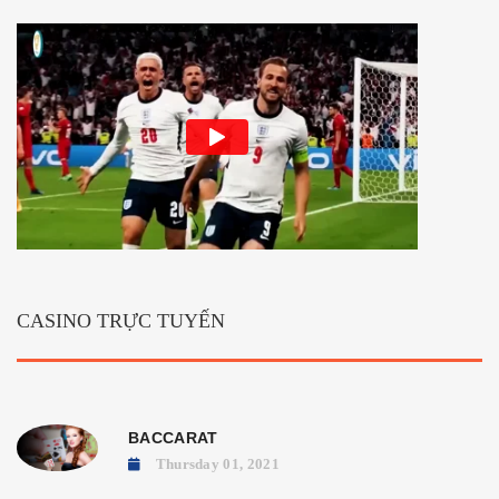
CASINO TRỰC TUYẾN
BACCARAT
Thursday 01, 2021