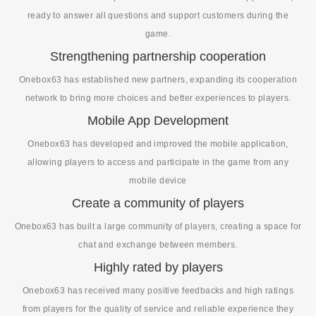
ready to answer all questions and support customers during the
game.
Strengthening partnership cooperation
Onebox63 has established new partners, expanding its cooperation
network to bring more choices and better experiences to players.
Mobile App Development
Onebox63 has developed and improved the mobile application,
allowing players to access and participate in the game from any
mobile device
Create a community of players
Onebox63 has built a large community of players, creating a space for
chat and exchange between members.
Highly rated by players
Onebox63 has received many positive feedbacks and high ratings
from players for the quality of service and reliable experience they