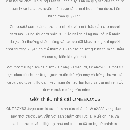
của người chơi. Họ cũng tuân thủ các quy định và quy tắc của tổ chức
quản lý cờ bạc trực tuyến, đảm bảo rằng mọi hoạt động được tiến
hành theo quy định.
Onebox63 cung cấp chương trình khuyến mãi hấp dẫn cho người
chơi mới và người chơi hiện tại. Các khách hàng mới có thể nhận
được tiền thưởng chào mừng và các ưu đãi khác, trong khi người
chơi thường xuyên có thể tham gia vào các chương trình thưởng điểm
và các sự kiện khuyến mãi.
Với một trải nghiệm cá cược đa dạng và tiện lợi, Onebox63 là một sự
lựa chọn tốt cho những người muốn thử vận may và hứng thú với cá
cược trực tuyến. Họ cam kết mang đến sự hài lòng và trải nghiệm tốt
nhất cho khách hàng của mình.
Giới thiệu nhà cái ONEBOX63
ONEBOX63 được xem là sự hồi sinh của nhà cái Win2888 vang danh
một thời trước đây. Vẫn với sản phẩm chủ lực là lô đề online, và
casino trực tuyến. Hiện tại nhà cái onebox63 có trụ sở chính tại