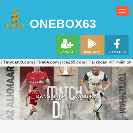
ONEBOX63
9.com
|
Fire64.com
|
Ice255.com
| Tài khoản VIP miễn phí | Tự tin g
ĐĂNG NHẬP
ĐĂNG KÝ