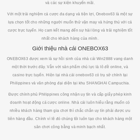
và các sự kiện khuyến mãi.
Với một trải nghiệm cá cược đa dạng và tiện lợi, Onebox63 là một sự
lựa chọn tốt cho những người muốn thử vận may và hứng thú với cá
cược trực tuyến. Họ cam kết mang đến sự hài lòng và trải nghiệm tốt
nhất cho khách hàng của mình.
Giới thiệu nhà cái ONEBOX63
ONEBOX63 được xem là sự hồi sinh của nhà cái Win2888 vang danh
một thời trước đây. Vẫn với sản phẩm chủ lực là lô đề online, và
casino trực tuyến. Hiện tại nhà cái onebox63 có trụ sở chính tại
Philippines và văn phòng đại diện tại khu SHANGHAI Campuchia.
Được chính phủ Philippines công nhận uy tín và cấp giấy phép kinh
doanh hoạt động cá cược online. Nhà cái luôn hiểu rằng muốn có
nhiều khách hàng tham gia chơi thì chắc chắn uy tín phải được ưu
tiên hàng đầu. Chính vì lẽ đó chúng tôi luôn tạo cho khách hàng một
sân chơi công bằng và minh bạch nhất.