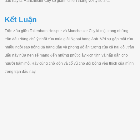
đấu này là Manchester City sẽ giành chiến thắng với tỷ số 2-1.
Kết Luận
Trận đấu giữa Tottenham Hotspur và Manchester City là một trong những
trận đấu đáng chú ý nhất của mùa giải Ngoại hạng Anh. Với sự góp mặt của
nhiều ngôi sao bóng đá hàng đầu và phong độ ấn tượng của cả hai đội, trận
đấu này hứa hẹn sẽ mang đến những phút giây kịch tính và hấp dẫn cho
người hâm mộ. Hãy cùng chờ đón và cổ vũ cho đội bóng yêu thích của mình
trong trận đấu này.