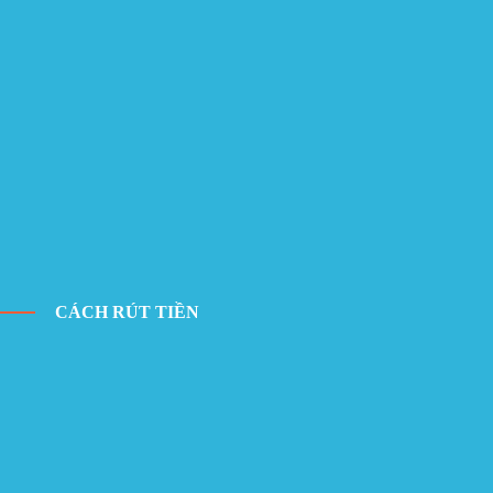
CÁCH RÚT TIỀN