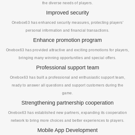
the diverse needs of players.
Improved security
Onebox63 has enhanced security measures, protecting players'
personal information and financial transactions.
Enhance promotion program
Onebox63 has provided attractive and exciting promotions for players,
bringing many winning opportunities and special offers.
Professional support team
Onebox63 has built a professional and enthusiastic support team,
ready to answer all questions and support customers during the
game.
Strengthening partnership cooperation
Onebox63 has established new partners, expanding its cooperation
network to bring more choices and better experiences to players.
Mobile App Development