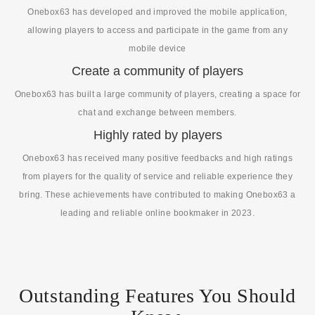
Onebox63 has developed and improved the mobile application,
allowing players to access and participate in the game from any
mobile device
Create a community of players
Onebox63 has built a large community of players, creating a space for
chat and exchange between members.
Highly rated by players
Onebox63 has received many positive feedbacks and high ratings
from players for the quality of service and reliable experience they
bring. These achievements have contributed to making Onebox63 a
leading and reliable online bookmaker in 2023.
Outstanding Features You Should