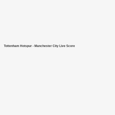
Tottenham Hotspur - Manchester City Live Score