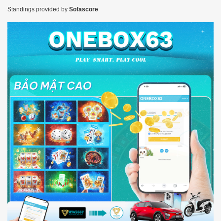
Standings provided by
Sofascore