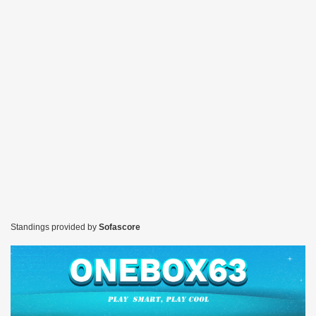
Standings provided by
Sofascore