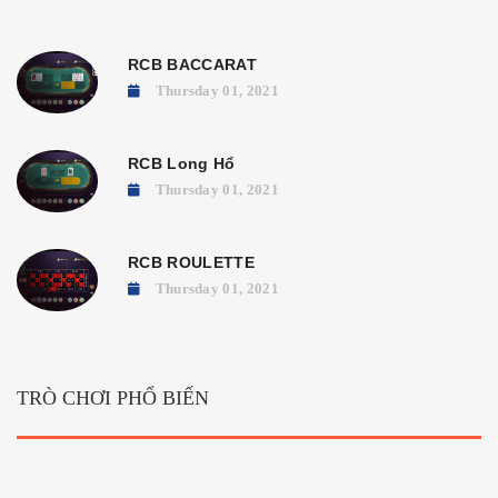
RCB BACCARAT
Thursday 01, 2021
RCB Long Hổ
Thursday 01, 2021
RCB ROULETTE
Thursday 01, 2021
TRÒ CHƠI PHỔ BIẾN