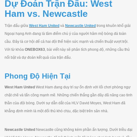
Dự Đoán Trận Đấu: West
Ham vs. Newcastle
Trận đấu giữa
West Ham United
và
Newcastle United
trong khuôn khổ giải
Ngoại hạng Anh đang là tâm điểm chú ý của người hâm mộ bóng đá toàn
cầu. Đây là cơ hội để cả hai đội thể hiện sức mạnh và chiến thuật vượt trội.
Với từ khóa
ONEBOX63
, bài viết này sẽ phân tích phong độ, những cầu thủ
nổi bật và dự đoán kết quả của trận đấu.
Phong Độ Hiện Tại
West Ham United
West Ham đang duy trì sự ổn định với lối chơi phòng ngự
chặt chẽ và tấn công mạnh mẽ. Những chiến thắng gần đây đã nâng cao tinh
thần của đội bóng. Dưới sự dẫn dắt của HLV David Moyes, West Ham đã
khẳng định mình là một đối thủ khó chịu, đặc biệt trên sân nhà.
Newcastle United
Newcastle cũng không kém phần ấn tượng. Dưới triều đại