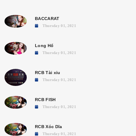
BACCARAT
Thursday 01, 2021
Long Hổ
Thursday 01, 2021
RCB Tài xỉu
Thursday 01, 2021
RCB FISH
Thursday 01, 2021
RCB Xóc Dĩa
Thursday 01, 2021