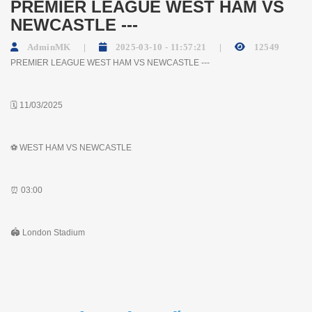
PREMIER LEAGUE WEST HAM VS
NEWCASTLE ---
AdminMK
2025-03-10 - 11:57:21
12549
PREMIER LEAGUE WEST HAM VS NEWCASTLE ---
🗓 11/03/2025
⚽️ WEST HAM VS NEWCASTLE
⏰ 03:00
🏟 London Stadium