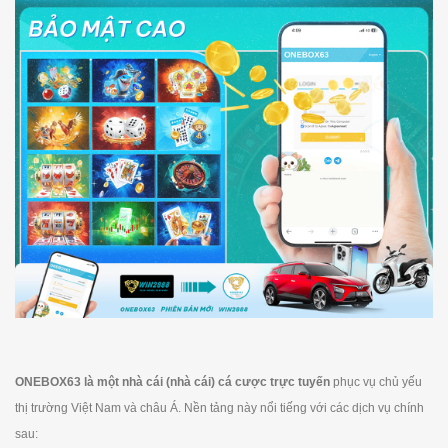
ONEBOX63 là một nhà cái (nhà cái) cá cược trực tuyến
phục vụ chủ yếu
thị trường Việt Nam và châu Á. Nền tảng này nổi tiếng với các dịch vụ chính
sau: