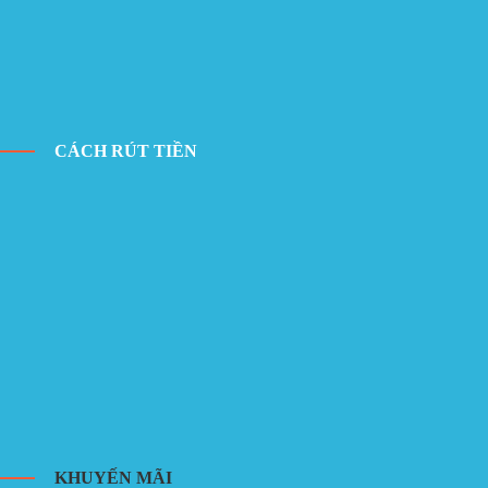
CÁCH RÚT TIỀN
KHUYẾN MÃI