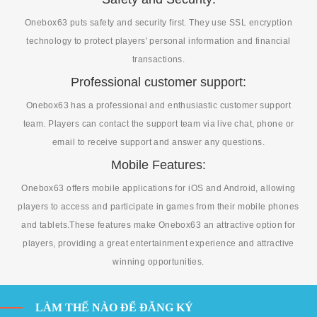
Onebox63 puts safety and security first. They use SSL encryption
technology to protect players' personal information and financial
transactions.
Professional customer support:
Onebox63 has a professional and enthusiastic customer support
team. Players can contact the support team via live chat, phone or
email to receive support and answer any questions.
Mobile Features:
Onebox63 offers mobile applications for iOS and Android, allowing
players to access and participate in games from their mobile phones
and tablets.These features make Onebox63 an attractive option for
players, providing a great entertainment experience and attractive
winning opportunities.
LÀM THẾ NÀO ĐỂ ĐĂNG KÝ