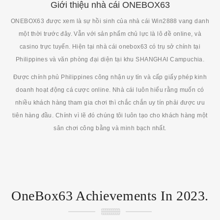
Giới thiệu nhà cái ONEBOX63
ONEBOX63 được xem là sự hồi sinh của nhà cái Win2888 vang danh
một thời trước đây. Vẫn với sản phẩm chủ lực là lô đề online, và
casino trực tuyến. Hiện tại nhà cái onebox63 có trụ sở chính tại
Philippines và văn phòng đại diện tại khu SHANGHAI Campuchia.
Được chính phủ Philippines công nhận uy tín và cấp giấy phép kinh
doanh hoạt động cá cược online. Nhà cái luôn hiểu rằng muốn có
nhiều khách hàng tham gia chơi thì chắc chắn uy tín phải được ưu
tiên hàng đầu. Chính vì lẽ đó chúng tôi luôn tạo cho khách hàng một
sân chơi công bằng và minh bạch nhất.
OneBox63 Achievements In 2023.