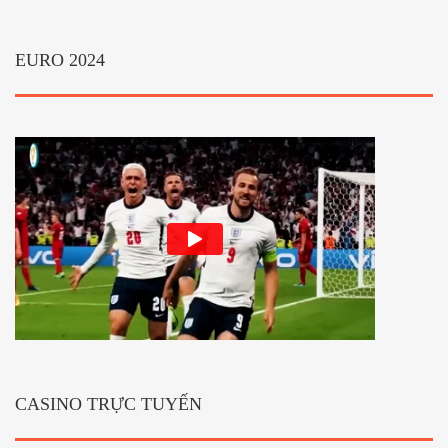
EURO 2024
CASINO TRỰC TUYẾN