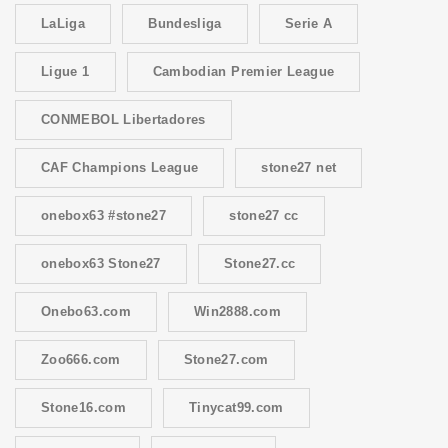
LaLiga
Bundesliga
Serie A
Ligue 1
Cambodian Premier League
CONMEBOL Libertadores
CAF Champions League
stone27 net
onebox63 #stone27
stone27 cc
onebox63 Stone27
Stone27.cc
Onebo63.com
Win2888.com
Zoo666.com
Stone27.com
Stone16.com
Tinycat99.com