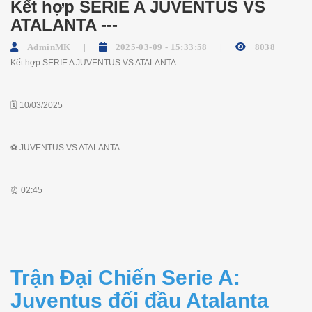
Kết hợp SERIE A JUVENTUS VS
ATALANTA ---
AdminMK
2025-03-09 - 15:33:58
8038
Kết hợp SERIE A JUVENTUS VS ATALANTA ---
🗓 10/03/2025
⚽️ JUVENTUS VS ATALANTA
⏰ 02:45
Trận Đại Chiến Serie A:
Juventus đối đầu Atalanta