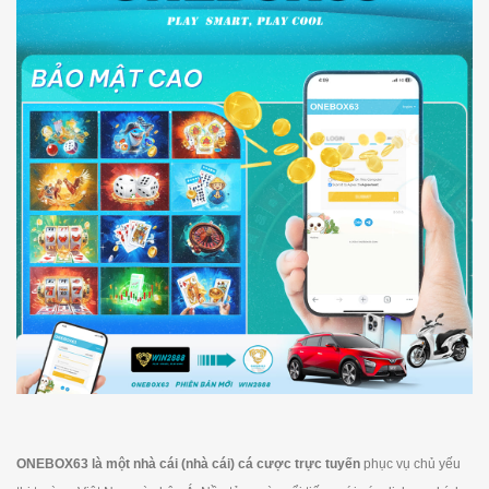
ONEBOX63 là một nhà cái (nhà cái) cá cược trực tuyến
phục vụ chủ yếu