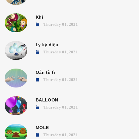
Khỉ
Thursday 01, 2021
Ly kỳ diệu
Thursday 01, 2021
Oẳn tù tì
Thursday 01, 2021
BALLOON
Thursday 01, 2021
MOLE
Thursday 01, 2021