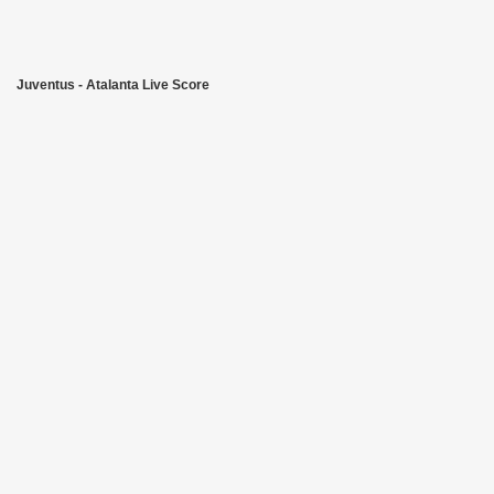
Juventus - Atalanta Live Score