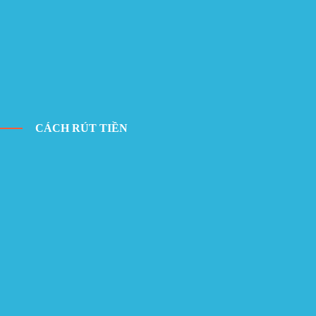
CÁCH RÚT TIỀN