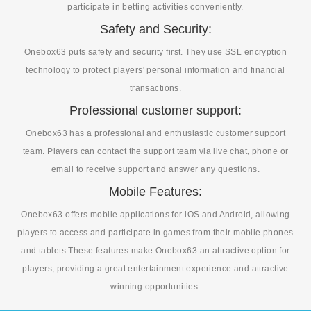
participate in betting activities conveniently.
Safety and Security:
Onebox63 puts safety and security first. They use SSL encryption
technology to protect players' personal information and financial
transactions.
Professional customer support:
Onebox63 has a professional and enthusiastic customer support
team. Players can contact the support team via live chat, phone or
email to receive support and answer any questions.
Mobile Features:
Onebox63 offers mobile applications for iOS and Android, allowing
players to access and participate in games from their mobile phones
and tablets.These features make Onebox63 an attractive option for
players, providing a great entertainment experience and attractive
winning opportunities.