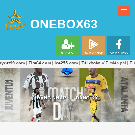
ONEBOX63
m
|
Fire64.com
|
Ice255.com
| Tài khoản VIP miễn phí | Tự tin giải t
ĐĂNG NHẬP
ĐĂNG KÝ