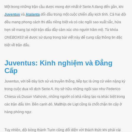
Một trong những trận cầu được mong đợi nhất ở Serie A đang đến gần, khi
Juventus
và
Atalanta
đối đầu trong một cuộc chiến đầy kịch tính. Cả hai đội
đều mang phong cách thi đấu riêng biệt và có các ngôi sao xuất sắc, hứa
hẹn sẽ mang lại một trận đấu đầy cảm xúc cho người hâm mộ. Từ khóa
ONEBOX63
sẽ được sử dụng trong bài viết này để cung cấp thông tin đặc
biệt về trận đấu.
Juventus: Kinh nghiệm và Đẳng
Cấp
Juventus, với bề dày lịch sử và truyền thống, tiếp tục là ứng cử viên nặng ký
trong cuộc đua vô địch Serie A. Họ sở hữu những ngôi sao như Federico
Chiesa và Dusan Vlahovic, những người có khả năng tạo ra khác biệt trong
các trận đấu lớn. Bên cạnh đó, Matthijs de Ligt cũng là chốt chặn tin cậy ở
hàng phòng ngự.
Tuy nhiên, đội bóng thành Turin cũng đối diện với thách thức khi phải cải