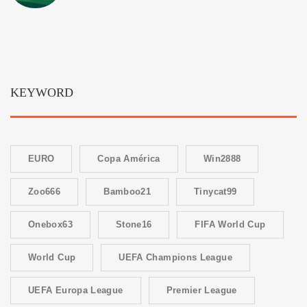
KEYWORD
EURO
Copa América
Win2888
Zoo666
Bamboo21
Tinycat99
Onebox63
Stone16
FIFA World Cup
World Cup
UEFA Champions League
UEFA Europa League
Premier League