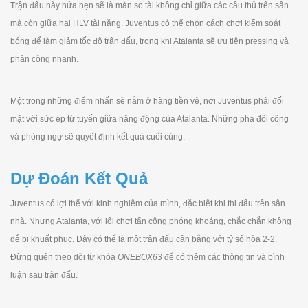
Trận đấu này hứa hẹn sẽ là màn so tài không chỉ giữa các cầu thủ trên sân
mà còn giữa hai HLV tài năng. Juventus có thể chọn cách chơi kiểm soát
bóng để làm giảm tốc độ trận đấu, trong khi Atalanta sẽ ưu tiên pressing và
phản công nhanh.
Một trong những điểm nhấn sẽ nằm ở hàng tiền vệ, nơi Juventus phải đối
mặt với sức ép từ tuyến giữa năng động của Atalanta. Những pha đôi công
và phòng ngự sẽ quyết định kết quả cuối cùng.
Dự Đoán Kết Quả
Juventus có lợi thế với kinh nghiệm của mình, đặc biệt khi thi đấu trên sân
nhà. Nhưng Atalanta, với lối chơi tấn công phóng khoáng, chắc chắn không
dễ bị khuất phục. Đây có thể là một trận đấu cân bằng với tỷ số hòa 2-2.
Đừng quên theo dõi từ khóa
ONEBOX63
để có thêm các thông tin và bình
luận sau trận đấu.