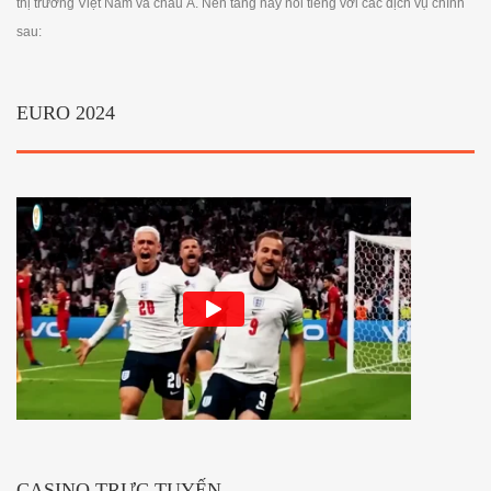
thị trường Việt Nam và châu Á. Nền tảng này nổi tiếng với các dịch vụ chính
sau:
EURO 2024
CASINO TRỰC TUYẾN