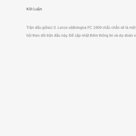
Kết Luận
Trận đấu giữaU.S. Lecce vàBologna FC 1909 chắc chắn sẽ là một 
hội theo dõi trận đấu này. Để cập nhật thêm thông tin và dự đoán 