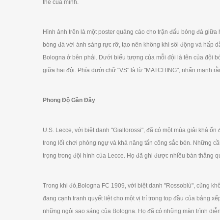
thế của mình.
Hình ảnh trên là một poster quảng cáo cho trận đấu bóng đá giữa 
bóng đá với ánh sáng rực rỡ, tạo nên không khí sôi động và hấp dẫ
Bologna ở bên phải. Dưới biểu tượng của mỗi đội là tên của đội bó
giữa hai đội. Phía dưới chữ "VS" là từ "MATCHING", nhấn mạnh rằn
Phong Độ Gần Đây
U.S. Lecce, với biệt danh "Giallorossi", đã có một mùa giải khá ổn
trong lối chơi phòng ngự và khả năng tấn công sắc bén. Những c
trọng trong đội hình của Lecce. Họ đã ghi được nhiều bàn thắng 
Trong khi đó,Bologna FC 1909, với biệt danh "Rossoblù", cũng kh
đang cạnh tranh quyết liệt cho một vị trí trong top đầu của bảng 
những ngôi sao sáng của Bologna. Họ đã có những màn trình diễn 