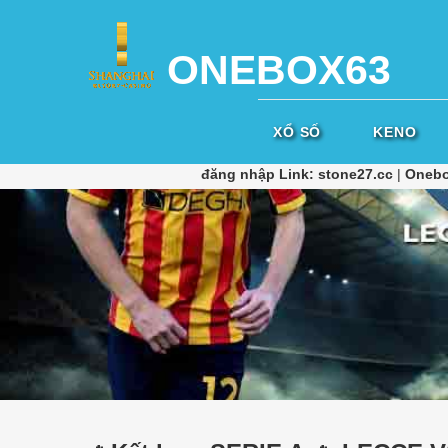
ONEBOX63
XỔ SỐ
KENO
đăng nhập Link:
stone27.cc
|
Onebox63.com