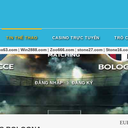
TIN THỂ THAO
CASINO TRỰC TUYẾN
TRÒ 
|
Win2888.com
|
Zoo666.com
|
stone27.com
|
Stone16.com
|
Tinyc
ĐĂNG NHẬP
ĐĂNG KÝ
EU