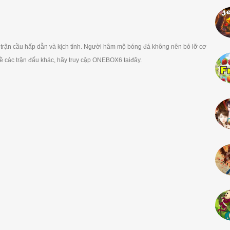
trận cầu hấp dẫn và kịch tính. Người hâm mộ bóng đá không nên bỏ lỡ cơ
về các trận đấu khác, hãy truy cập ONEBOX6 tạiđây.