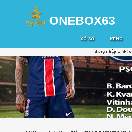
ONEBOX63
XỔ SỐ
KENO
đăng nhập Link:
stone27.cc