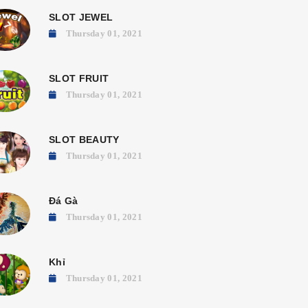
SLOT JEWEL
Thursday 01, 2021
SLOT FRUIT
Thursday 01, 2021
SLOT BEAUTY
Thursday 01, 2021
Đá Gà
Thursday 01, 2021
Khỉ
Thursday 01, 2021