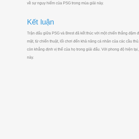
về sự nguy hiểm của PSG trong mùa giải này.
Kết luận
Trận đấu giữa PSG và Brest đã kết thúc với một chiến thắng đậm đ
mặt, từ chiến thuật, lối chơi đến khả năng cá nhân của các cầu 
còn khẳng định vị thế của họ trong giải đấu. Với phong độ hiện tạ
này.