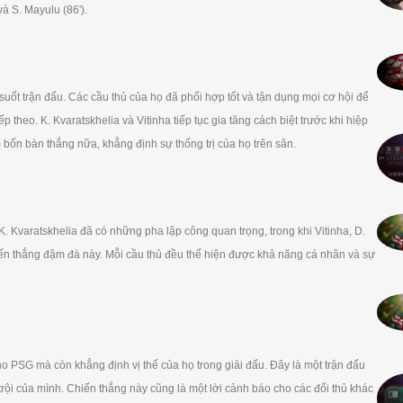
và S. Mayulu (86').
uốt trận đấu. Các cầu thủ của họ đã phối hợp tốt và tận dụng mọi cơ hội để
p theo. K. Kvaratskhelia và Vitinha tiếp tục gia tăng cách biệt trước khi hiệp
êm bốn bàn thắng nữa, khẳng định sự thống trị của họ trên sân.
K. Kvaratskhelia đã có những pha lập công quan trọng, trong khi Vitinha, D.
n thắng đậm đà này. Mỗi cầu thủ đều thể hiện được khả năng cá nhân và sự
ho PSG mà còn khẳng định vị thế của họ trong giải đấu. Đây là một trận đấu
ội của mình. Chiến thắng này cũng là một lời cảnh báo cho các đối thủ khác