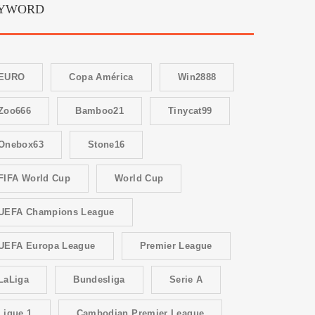
YWORD
EURO
Copa América
Win2888
Zoo666
Bamboo21
Tinycat99
Onebox63
Stone16
FIFA World Cup
World Cup
UEFA Champions League
UEFA Europa League
Premier League
LaLiga
Bundesliga
Serie A
Ligue 1
Cambodian Premier League