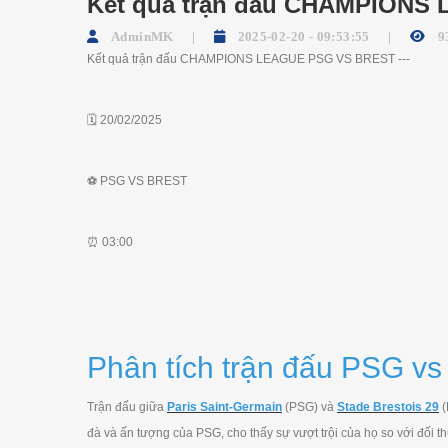
Kết quả trận đấu CHAMPIONS 
AdminMK
2025-02-20 - 09:53:55
9
Kết quả trận đấu CHAMPIONS LEAGUE PSG VS BREST ---
🗓 20/02/2025
⚽️ PSG VS BREST
⏰ 03:00
Phân tích trận đấu PSG vs
Trận đấu giữa
Paris Saint-Germain
(PSG) và
Stade Brestois 29
(
đà và ấn tượng của PSG, cho thấy sự vượt trội của họ so với đối t