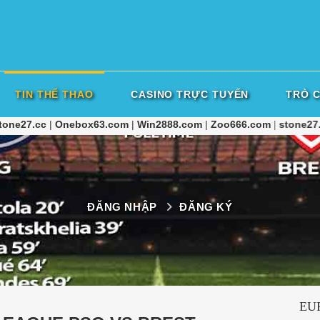
TIN THỂ THAO
CASINO TRỰC TUYẾN
TRÒ 
|
Onebox63.com
|
Win2888.com
|
Zoo666.com
|
stone27.com
|
Sto
ĐĂNG NHẬP
ĐĂNG KÝ
EU